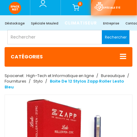
0
SPÉCIALE ÉTÉ
CLIMATISEUR
Déstockage
Spéciale Mouled
Entreprise
Contac
Rechercher
CATÉGORIES
Spacenet : High-Tech et Informatique en ligne
Bureautique
Fournitures
Stylo
Boite De 12 Stylos Zapp Roller Lesto
Bleu