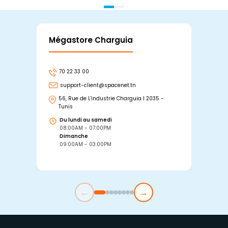
Mégastore Charguia
Mag
70 22 33 00
7
support-client@spacenet.tn
s
56, Rue de L'industrie Charguia I 2035 -
25
Tunis
Tu
Du lundi au samedi
D
08:00AM - 07:00PM
0
Dimanche
D
09:00AM - 03:00PM
0
←
→