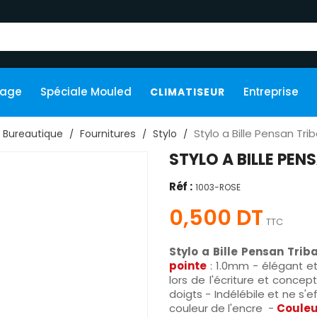
kage
Spéciale Mouled
Entreprise
CLIMATISEUR
Stylo a Bille Pensan Tri
Bureautique
Fournitures
Stylo
STYLO A BILLE PEN
Réf :
1003-ROSE
0,500 DT
TTC
Stylo a Bille Pensan Trib
pointe
: 1.0mm - élégant et
lors de l'écriture et conce
doigts - Indélébile et ne s'
couleur de l'encre -
Coule