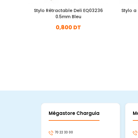
Stylo Rétractable Deli EQ03236
Stylo a
0.5mm Bleu
0,800 DT
En stock
Ajouter Au Panier
Mégastore Charguia
M
70 22 33 00