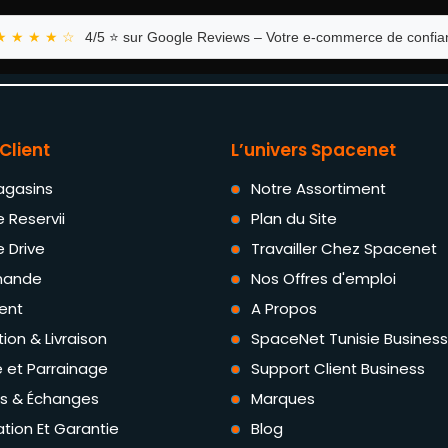
★ ★ ★ ★ ☆
4/5 ⭐ sur Google Reviews – Votre e-commerce de confian
Client
L’univers Spacenet
agasins
Notre Assortiment
e Reservii
Plan du Site
e Drive
Travailler Chez Spacenet
ande
Nos Offres d'emploi
ent
A Propos
tion & Livraison
SpaceNet Tunisie Business
té et Parrainage
Support Client Business
rs & Échanges
Marques
tion Et Garantie
Blog