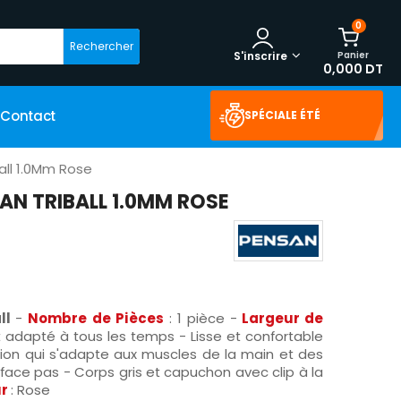
0
Rechercher
Panier
S'inscrire
0,000 DT
Contact
SPÉCIALE ÉTÉ
ball 1.0Mm Rose
SAN TRIBALL 1.0MM ROSE
all
-
Nombre de Pièces
: 1 pièce -
Largeur de
 adapté à tous les temps - Lisse et confortable
ption qui s'adapte aux muscles de la main et des
efface pas - Corps gris et capuchon avec clip à la
ur
: Rose