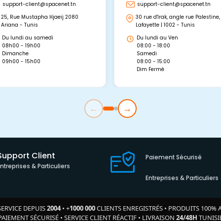
support-client@spacenet.tn
support-client@spacenet.tn
25, Rue Mustapha Hjaeij 2080
30 rue d'Irak, angle rue Palestine,
Ariana - Tunis
Lafayette | 1002 - Tunis
Du lundi au samedi
Du lundi au Ven
08h00 - 19h00
08:00 - 18:00
Dimanche
Samedi
09h00 - 15h00
08:00 - 15:00
Dim Fermé
←
→
Support Client
Paiement Sécurisé
Entreprises & Particuliers
Entreprises & Particuliers
SERVICE DEPUIS
2004
•
+
1000 000
CLIENTS ENREGISTRÉS
•
PRODUITS 100% 
PAIEMENT SÉCURISÉ
•
SERVICE CLIENT RÉACTIF
•
LIVRAISON
24/48H
TUNISI