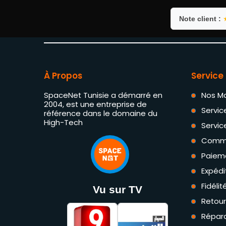
Note client :
À Propos
Service 
SpaceNet Tunisie a démarré en
Nos M
2004, est une entreprise de
Servic
référence dans le domaine du
High-Tech
Servic
Comm
Paiem
Expédi
Fidéli
Vu sur TV
Retou
Répara