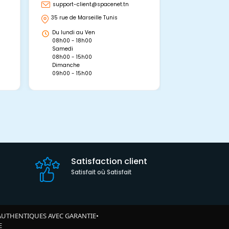
support-client@spacenet.tn
support-clie
35 rue de Marseille Tunis
Avenue Abou 
Hammamet, 
Du lundi au Ven
Du lundi au 
08h00 - 18h00
08h00 - 19h0
Samedi
Dimanche
08h00 - 15h00
09h00 - 15h0
Dimanche
09h00 - 15h00
Satisfaction client
Satisfait où Satisfait
AUTHENTIQUES AVEC GARANTIE
•
E