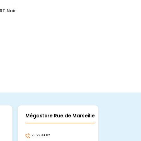
 RT Noir
Mégastore Rue de Marseille
Mégastore
70 22 33 02
70 22 33 06