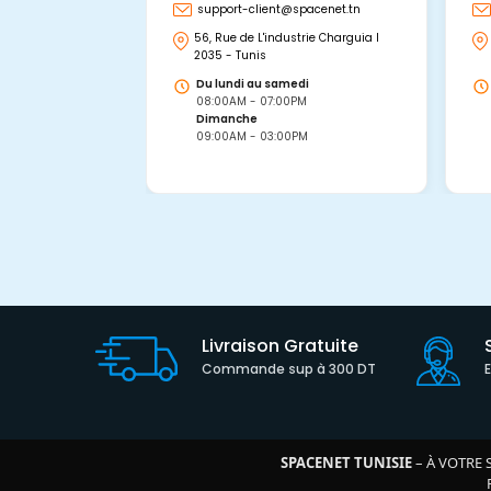
support-client@spacenet.tn
56, Rue de L'industrie Charguia I
2035 - Tunis
Du lundi au samedi
08:00AM - 07:00PM
Dimanche
09:00AM - 03:00PM
Livraison Gratuite
Commande sup à 300 DT
SPACENET TUNISIE
– À VOTRE 