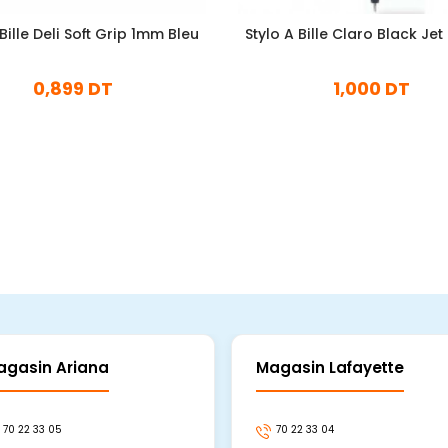
 Bille Deli Soft Grip 1mm Bleu
Stylo A Bille Claro Black Jet
0,899 DT
1,000 DT
En stock
En stock
Ajouter Au Panier
Ajouter Au Panier
agasin Ariana
Magasin Lafayette
70 22 33 05
70 22 33 04