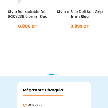
Stylo Rétractable Deli
Stylo a Bille Deli Soft Grip
EQ03236 0.5mm Bleu
1mm Bleu
0,800 DT
0,899 DT
En stock
En stock
Ajouter Au Panier
Ajouter Au Panier
Mégastore Charguia
Mag
70 22 33 00
7