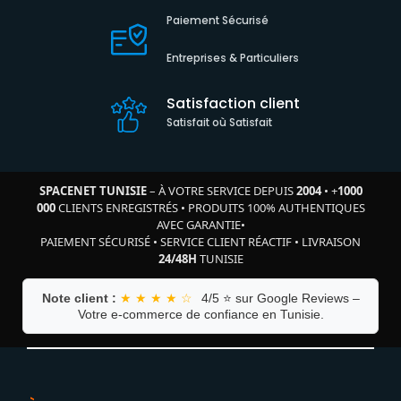
Paiement Sécurisé
Entreprises & Particuliers
Satisfaction client
Satisfait où Satisfait
SPACENET TUNISIE
– À VOTRE SERVICE DEPUIS
2004
•
+
1000
000
CLIENTS ENREGISTRÉS
•
PRODUITS 100% AUTHENTIQUES
AVEC GARANTIE
•
PAIEMENT SÉCURISÉ
•
SERVICE CLIENT RÉACTIF
•
LIVRAISON
24/48H
TUNISIE
Note client :
★ ★ ★ ★ ☆
4/5 ⭐ sur Google Reviews –
Votre e-commerce de confiance en Tunisie.