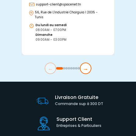
support-client@spacenet.tn
s
56, Rue de L'industrie Charguia I 2035 -
25
Tunis
Tu
Du lundi au samedi
D
08:00AM - 07:00PM
0
Dimanche
D
09:00AM - 03:00PM
0
←
→
Livraison Gratuite
Commande sup à 300 DT
Support Client
Entreprises & Particuliers