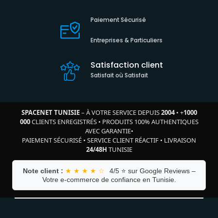
Paiement Sécurisé
Entreprises & Particuliers
Satisfaction client
Satisfait où Satisfait
SPACENET TUNISIE
– À VOTRE SERVICE DEPUIS
2004
•
+
1000
000
CLIENTS ENREGISTRÉS
•
PRODUITS 100% AUTHENTIQUES
AVEC GARANTIE
•
PAIEMENT SÉCURISÉ
•
SERVICE CLIENT RÉACTIF
•
LIVRAISON
24/48H
TUNISIE
Note client :
★ ★ ★ ★ ☆
4/5 ⭐ sur Google Reviews –
Votre e-commerce de confiance en Tunisie.