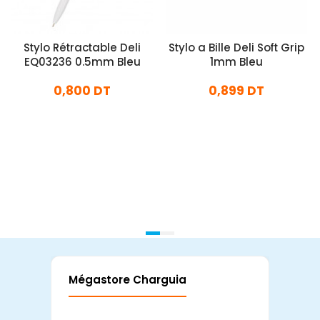
Stylo Rétractable Deli
Stylo a Bille Deli Soft Grip
EQ03236 0.5mm Bleu
1mm Bleu
0,800 DT
0,899 DT
En stock
En stock
Ajouter Au Panier
Ajouter Au Panier
Mégastore Charguia
Mag