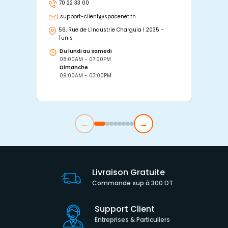
70 22 33 00
7
support-client@spacenet.tn
s
56, Rue de L'industrie Charguia I 2035 -
25
Tunis
Tu
Du lundi au samedi
D
08:00AM - 07:00PM
0
Dimanche
D
09:00AM - 03:00PM
0
←
→
Livraison Gratuite
Commande sup à 300 DT
Support Client
Entreprises & Particuliers