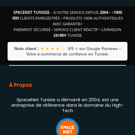
SPACENET TUNISIE
– À VOTRE SERVICE DEPUIS
2004
•
+
1000
000
CLIENTS ENREGISTRÉS
•
PRODUITS 100% AUTHENTIQUES
AVEC GARANTIE
•
PAIEMENT SÉCURISÉ
•
SERVICE CLIENT RÉACTIF
•
LIVRAISON
24/48H
TUNISIE
Note client :
★ ★ ★ ★ ☆
4/5 ⭐ sur Google Reviews –
Votre e-commerce de confiance en Tunisie.
À Propos
SpaceNet Tunisie a démarré en 2004, est une
entreprise de référence dans le domaine du High-
Tech