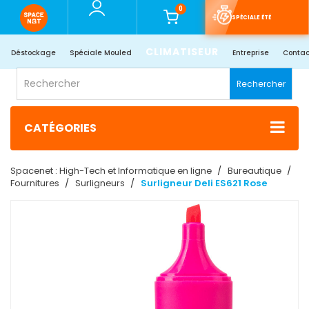
0
SPÉCIALE ÉTÉ
CLIMATISEUR
Déstockage
Spéciale Mouled
Entreprise
Contac
Rechercher
CATÉGORIES
Spacenet : High-Tech et Informatique en ligne
Bureautique
Fournitures
Surligneurs
Surligneur Deli ES621 Rose