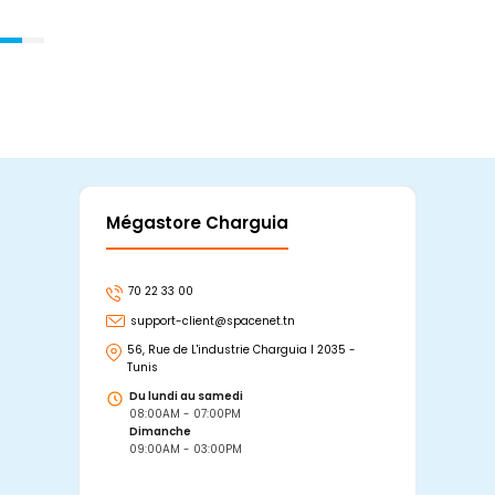
Mégastore Charguia
Mag
70 22 33 00
7
support-client@spacenet.tn
s
56, Rue de L'industrie Charguia I 2035 -
25
Tunis
Tu
Du lundi au samedi
D
08:00AM - 07:00PM
0
Dimanche
D
09:00AM - 03:00PM
0