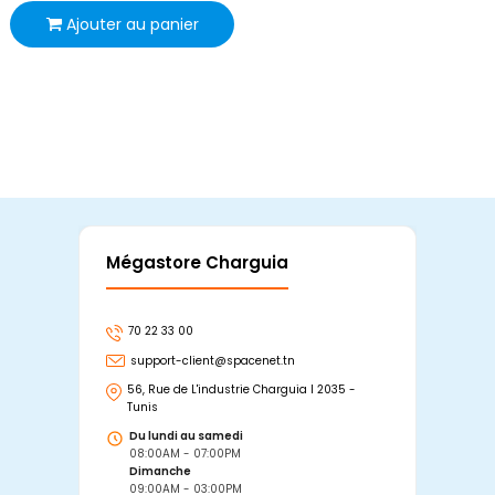
Ajouter au panier
Mégastore Charguia
Mag
70 22 33 00
7
support-client@spacenet.tn
s
56, Rue de L'industrie Charguia I 2035 -
25
Tunis
Tu
Du lundi au samedi
D
08:00AM - 07:00PM
0
Dimanche
D
09:00AM - 03:00PM
0