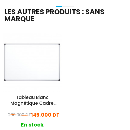
LES AUTRES PRODUITS : SANS
MARQUE
Tableau Blanc
Magnétique Cadre
Aluminium GCC 100 x 200
149,000 DT
230,000 DT
Cm
En stock