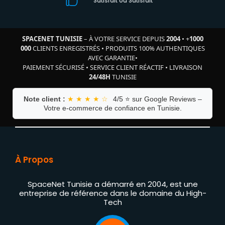
Satisfait où Satisfait
SPACENET TUNISIE
– À VOTRE SERVICE DEPUIS
2004
•
+
1000
000
CLIENTS ENREGISTRÉS
•
PRODUITS 100% AUTHENTIQUES
AVEC GARANTIE
•
PAIEMENT SÉCURISÉ
•
SERVICE CLIENT RÉACTIF
•
LIVRAISON
24/48H
TUNISIE
Note client :
★ ★ ★ ★ ☆
4/5 ⭐ sur Google Reviews –
Votre e-commerce de confiance en Tunisie.
À Propos
SpaceNet Tunisie a démarré en 2004, est une
entreprise de référence dans le domaine du High-
Tech