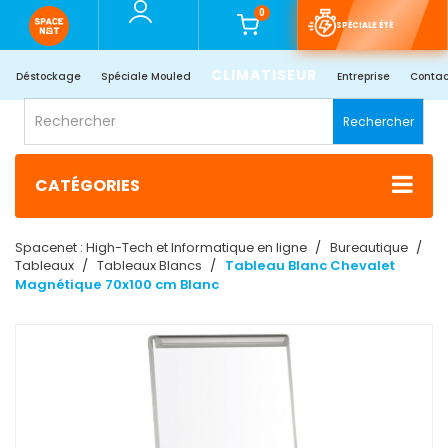
0
SPÉCIALE ÉTÉ
CLIMATISEUR
Déstockage
Spéciale Mouled
Entreprise
Contac
Rechercher
CATÉGORIES
Spacenet : High-Tech et Informatique en ligne
Bureautique
Tableaux
Tableaux Blancs
Tableau Blanc Chevalet
Magnétique 70x100 cm Blanc