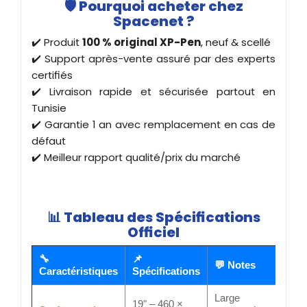
🛡️
Pourquoi acheter chez
Spacenet ?
✔️ Produit
100 % original XP-Pen
, neuf & scellé
✔️ Support après-vente assuré par des experts
certifiés
✔️ Livraison rapide et sécurisée partout en
Tunisie
✔️ Garantie 1 an avec remplacement en cas de
défaut
✔️ Meilleur rapport qualité/prix du marché
📊
Tableau des Spécifications
Officiel
🔧
📌
💬 Notes
Caractéristiques
Spécifications
Large
19" – 460 ×