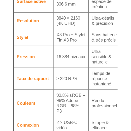
Surface active
espace de
306.6 mm
création
3840 × 2160
Ultra-détails
Résolution
(4K UHD)
& précision
X3 Pro + Stylet
Sans batterie
Stylet
Fin X3 Pro
& très précis
Ultra
Pression
16 384 niveaux
sensible &
naturelle
Temps de
Taux de rapport
≥ 220 RPS
réponse
instantané
99.8% sRGB –
96% Adobe
Rendu
Couleurs
RGB – 98%
professionnel
P3
2 × USB-C
Simple &
Connexion
vidéo
efficace