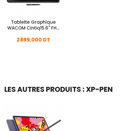
Tablette Graphique
WACOM Cintiq15.6'' FHD
IPS Noir (DTK1660K0B)
2 899,000 DT
En stock
Ajouter Au Panier
LES AUTRES PRODUITS : XP-PEN