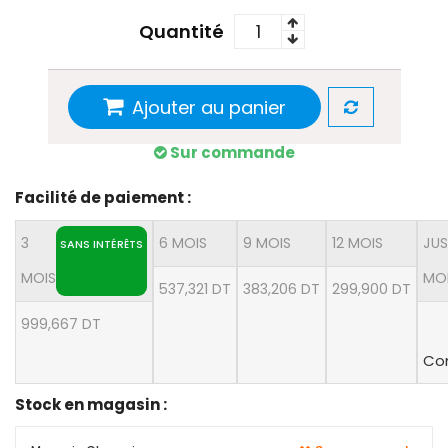
Quantité
Ajouter au panier
Sur commande
Facilité de paiement :
3
6 MOIS
9 MOIS
12 MOIS
JUS
SANS INTÉRÊTS
MOIS
MO
537,321 DT
383,206 DT
299,900 DT
999,667 DT
Con
Stock en magasin :