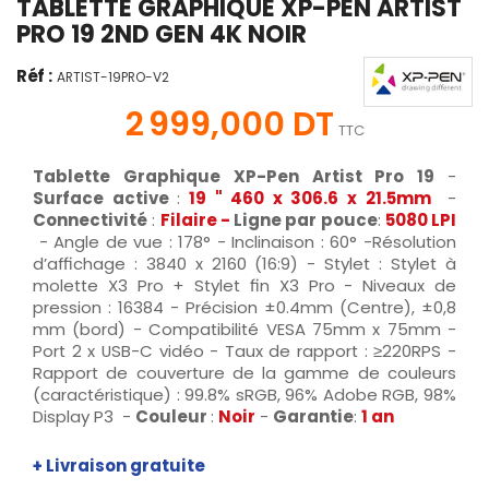
TABLETTE GRAPHIQUE XP-PEN ARTIST
PRO 19 2ND GEN 4K NOIR
Réf :
ARTIST-19PRO-V2
2 999,000 DT
TTC
Tablette Graphique XP-Pen Artist Pro 19
-
Surface active
:
19 "
460 x 306.6 x 21.5mm
-
Connectivité
:
Filaire -
Ligne par pouce
:
5080 LPI
- Angle de vue : 178° - Inclinaison : 60° -Résolution
d’affichage : 3840 x 2160 (16:9) - Stylet : Stylet à
molette X3 Pro + Stylet fin X3 Pro - Niveaux de
pression : 16384 - Précision ±0.4mm (Centre), ±0,8
mm (bord) - Compatibilité VESA 75mm x 75mm -
Port 2 x USB-C vidéo - Taux de rapport : ≥220RPS -
Rapport de couverture de la gamme de couleurs
(caractéristique) : 99.8% sRGB, 96% Adobe RGB, 98%
Display P3 -
Couleur
:
Noir
-
Garantie
:
1 an
+ Livraison gratuite