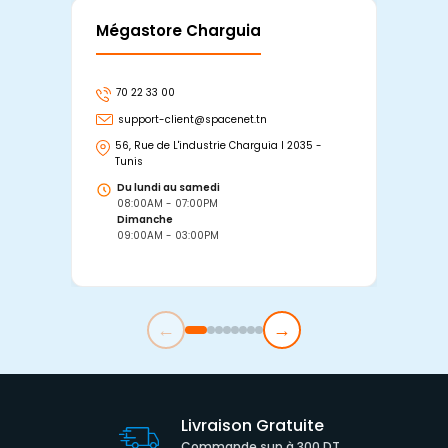
Mégastore Charguia
Mag
70 22 33 00
7
support-client@spacenet.tn
s
56, Rue de L'industrie Charguia I 2035 -
25
Tunis
Tu
Du lundi au samedi
D
08:00AM - 07:00PM
0
Dimanche
D
09:00AM - 03:00PM
0
←
→
Livraison Gratuite
Commande sup à 300 DT