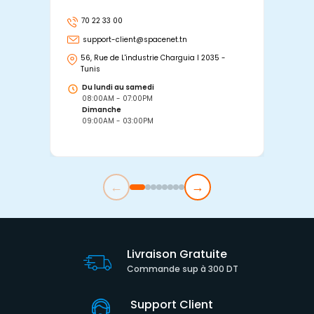
70 22 33 00
7
support-client@spacenet.tn
s
56, Rue de L'industrie Charguia I 2035 -
25
Tunis
Tu
Du lundi au samedi
D
08:00AM - 07:00PM
0
Dimanche
D
09:00AM - 03:00PM
0
←
→
Livraison Gratuite
Commande sup à 300 DT
Support Client