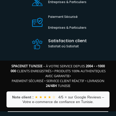
Entreprises & Particuliers
Paiement Sécurisé
Entreprises & Particuliers
Satisfaction client
Satisfait où Satisfait
SPACENET TUNISIE
– À VOTRE SERVICE DEPUIS
2004
•
+
1000
000
CLIENTS ENREGISTRÉS
•
PRODUITS 100% AUTHENTIQUES
AVEC GARANTIE
•
PAIEMENT SÉCURISÉ
•
SERVICE CLIENT RÉACTIF
•
LIVRAISON
24/48H
TUNISIE
Note client :
★ ★ ★ ★ ☆
4/5 ⭐ sur Google Reviews –
Votre e-commerce de confiance en Tunisie.