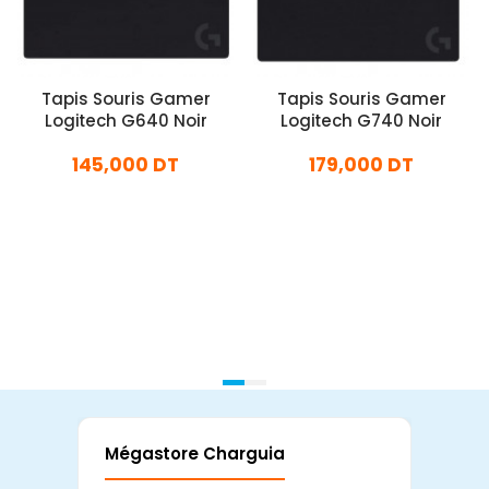
Tapis Souris Gamer
Tapis Souris Gamer
Logitech G640 Noir
Logitech G740 Noir
145,000 DT
179,000 DT
En stock
En stock
Ajouter Au Panier
Ajouter Au Panier
Mégastore Charguia
Mag