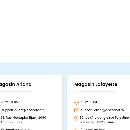
agasin Ariana
Magasin Lafayette
70 22 33 05
70 22 33 04
support-client@spacenet.tn
support-client@spacenet.tn
25, Rue Mustapha Hjaeij 2080
30 rue d'Irak, angle rue Palestine,
Ariana - Tunis
Lafayette | 1002 - Tunis
Du lundi au samedi
Du lundi au Ven