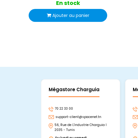
En stock
Ajouter au panier
Mégastore Charguia
M
70 22 33 00
support-client@spacenet.tn
56, Rue de L'industrie Charguia I
2035 - Tunis
Du lundi au samedi