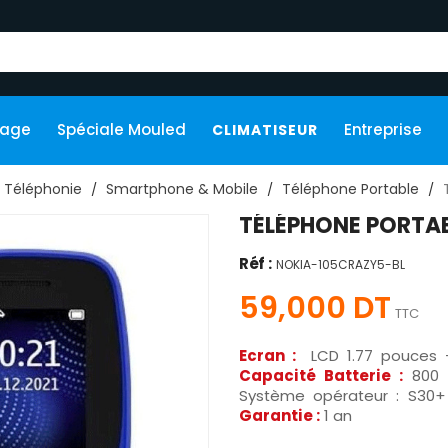
kage
Spéciale Mouled
Entreprise
CLIMATISEUR
Téléphonie
Smartphone & Mobile
Téléphone Portable
TÉLÉPHONE PORTAB
Réf :
NOKIA-105CRAZY5-BL
59,000 DT
TTC
Ecran :
LCD 1.77 pouces
Capacité Batterie :
800 m
Système opérateur : S30+
Garantie :
1 an