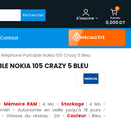
0
Rechercher
Panier
S'inscrire
0,000 DT
Contact
SPÉCIALE ÉTÉ
Téléphone Portable Nokia 105 Crazy 5 Bleu
LE NOKIA 105 CRAZY 5 BLEU
 -
Mémoire RAM :
4 Mo -
Stockage :
4 Mo -
Ah - Autonomie en veille jusqu'à 18 jours -
 - Vitesse du réseau : 2G -
Couleur :
Bleu -