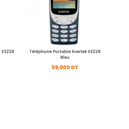
k E3228
Téléphone Portable Evertek E3228
Téléph
Bleu
59,000 DT
En stock
Ajouter Au Panier