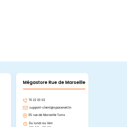
Mégastore Rue de Marseille
Mégastore
70 22 33 02
70 22 33 06
support-client@spacenet.tn
support-clie
35 rue de Marseille Tunis
Avenue Abou 
Hammamet, 
Du lundi au Ven
Du lundi au 