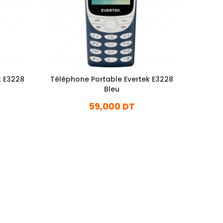
k E3228
Téléphone Portable Evertek E3228
Télép
Bleu
59,000 DT
En stock
Ajouter Au Panier