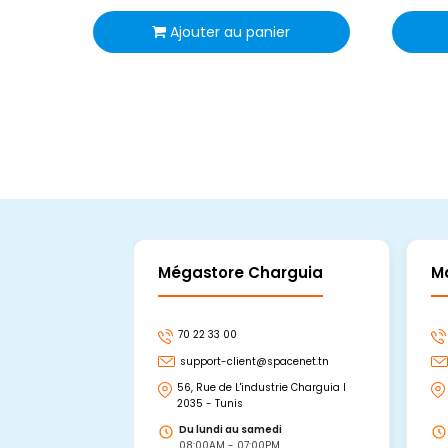
Ajouter au panier
Mégastore Charguia
M
70 22 33 00
support-client@spacenet.tn
56, Rue de L'industrie Charguia I
2035 - Tunis
Du lundi au samedi
08:00AM - 07:00PM