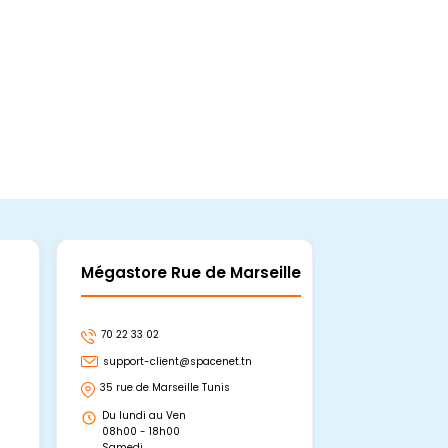
Mégastore Rue de Marseille
Mégastore
70 22 33 02
70 22 33 06
support-client@spacenet.tn
support-clie
35 rue de Marseille Tunis
Avenue Abou 
Hammamet, 
Du lundi au Ven
Du lundi au 
08h00 - 18h00
08h00 - 19h0
Samedi