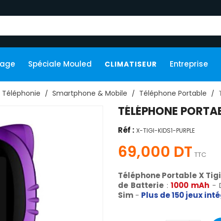
kage
Spéciale Mouled
Entreprise
CLIMATISEUR
Téléphonie
Smartphone & Mobile
Téléphone Portable
TÉLÉPHONE PORTABL
Réf :
X-TIGI-KIDS1-PURPLE
69,000 DT
TTC
Téléphone Portable X Tigi
de Batterie
:
10
00 mAh
- 
Sim
-
Plus de 150 jeux int