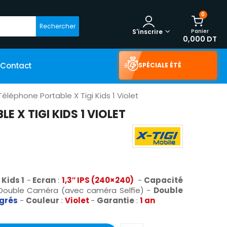
0
Rechercher
Panier
S'inscrire
0,000 DT
Contact
SPÉCIALE ÉTÉ
Téléphone Portable X Tigi Kids 1 Violet
E X TIGI KIDS 1 VIOLET
 Kids 1
-
Ecran
:
1,3″ IPS (240×240)
-
Capacité
Double Caméra (avec caméra Selfie) -
Double
égrés
-
Couleur
:
Violet
-
Garantie
:
1 an