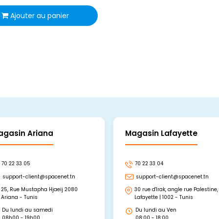
Ajouter au panier
agasin Ariana
Magasin Lafayette
70 22 33 05
70 22 33 04
support-client@spacenet.tn
support-client@spacenet.tn
25, Rue Mustapha Hjaeij 2080
30 rue d'Irak, angle rue Palestine,
Ariana - Tunis
Lafayette | 1002 - Tunis
Du lundi au samedi
Du lundi au Ven
08h00 - 19h00
08:00 - 18:00