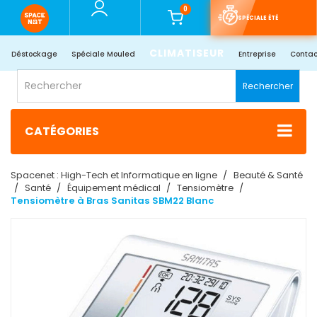
0
SPÉCIALE ÉTÉ
CLIMATISEUR
Déstockage
Spéciale Mouled
Entreprise
Contac
Rechercher
CATÉGORIES
Spacenet : High-Tech et Informatique en ligne
Beauté & Santé
Santé
Équipement médical
Tensiomètre
Tensiomètre à Bras Sanitas SBM22 Blanc