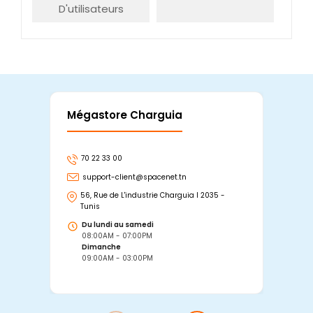
D'utilisateurs
Mégastore Charguia
Mag
70 22 33 00
7
support-client@spacenet.tn
s
56, Rue de L'industrie Charguia I 2035 -
25
Tunis
Tu
Du lundi au samedi
D
08:00AM - 07:00PM
0
Dimanche
D
09:00AM - 03:00PM
0