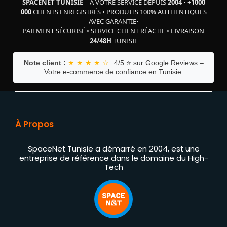
SPACENET TUNISIE
– À VOTRE SERVICE DEPUIS
2004
•
+
1000
000
CLIENTS ENREGISTRÉS
•
PRODUITS 100% AUTHENTIQUES
AVEC GARANTIE
•
PAIEMENT SÉCURISÉ
•
SERVICE CLIENT RÉACTIF
•
LIVRAISON
24/48H
TUNISIE
Note client :
★ ★ ★ ★ ☆
4/5 ⭐ sur Google Reviews –
Votre e-commerce de confiance en Tunisie.
À Propos
SpaceNet Tunisie a démarré en 2004, est une
entreprise de référence dans le domaine du High-
Tech