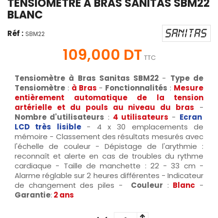
TENSIOMÈTRE À BRAS SANITAS SBM22
BLANC
Réf :
SBM22
109,000 DT
TTC
Tensiomètre à Bras Sanitas SBM22
-
Type de
Tensiomètre
:
à Bras
-
Fonctionnalités
:
Mesure
entièrement automatique de la tension
artérielle et du pouls au niveau du bras
-
Nombre d'utilisateurs
:
4 utilisateurs
-
Ecran
LCD très lisible
- 4 x 30 emplacements de
mémoire - Classement des résultats mesurés avec
l'échelle de couleur - Dépistage de l'arythmie :
reconnaît et alerte en cas de troubles du rythme
cardiaque - Taille de manchette : 22 - 33 cm -
Alarme réglable sur 2 heures différentes - Indicateur
de changement des piles -
Couleur
:
Blanc
-
Garantie
:
2 ans