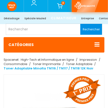
0
SPÉCIALE ÉTÉ
CLIMATISEUR
Déstockage
Spéciale Mouled
Entreprise
Contac
Rechercher
CATÉGORIES
Spacenet : High-Tech et Informatique en ligne
Impression
Consommable
Toner Imprimante
Toner Adaptable
Toner Adaptable Minolta TN116 / TN117 / TN118 12K Noir