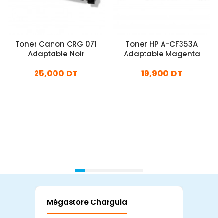
Toner Canon CRG 071
Toner HP A-CF353A
Adaptable Noir
Adaptable Magenta
25,000 DT
19,900 DT
En stock
En stock
Ajouter Au Panier
Ajouter Au Panier
Mégastore Charguia
Mag