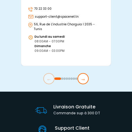
70 22 33 00
7
support-client@spacenet.tn
s
56, Rue de L'industrie Charguia I 2035 -
25
Tunis
Tu
Du lundi au samedi
D
08:00AM - 07:00PM
0
Dimanche
D
09:00AM - 03:00PM
0
←
→
Livraison Gratuite
Commande sup à 300 DT
Support Client