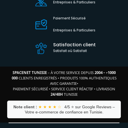
Entreprises & Particuliers
Paiement Sécurisé
Entreprises & Particuliers
Satisfaction client
Satisfait où Satisfait
SPACENET TUNISIE
– À VOTRE SERVICE DEPUIS
2004
•
+
1000
000
CLIENTS ENREGISTRÉS
•
PRODUITS 100% AUTHENTIQUES
AVEC GARANTIE
•
PAIEMENT SÉCURISÉ
•
SERVICE CLIENT RÉACTIF
•
LIVRAISON
24/48H
TUNISIE
Note client :
★ ★ ★ ★ ☆
4/5 ⭐ sur Google Reviews –
Votre e-commerce de confiance en Tunisie.