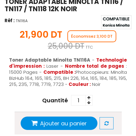
TONER ADAPTABLE MINOLTA TN116 /
TN117 / TN118 12K NOIR
Réf :
TN116A
21,900 DT
Économisez 3,100 DT
25,000 DT
TTC
Toner Adaptable Minolta TN116A
-
Technologie
d'impression :
Laser -
Nombre total de pages
:
15000 Pages -
Compatible :
Photocopieurs: Minolta
BizHub 164, 165, 185, 215, BH 226, 164, 165, 184, 185, 195,
215, 235, 7718, 7719, 7723 -
Couleur :
Noir
Quantité
Ajouter au panier