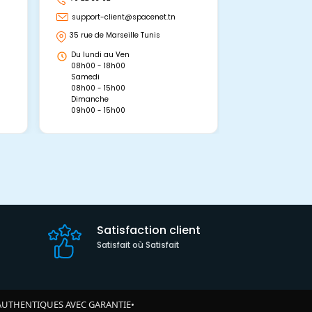
support-client@spacenet.tn
support-clie
35 rue de Marseille Tunis
Avenue Abou 
Hammamet, 
Du lundi au Ven
Du lundi au 
08h00 - 18h00
08h00 - 19h0
Samedi
Dimanche
08h00 - 15h00
09h00 - 15h0
Dimanche
09h00 - 15h00
Satisfaction client
Satisfait où Satisfait
AUTHENTIQUES AVEC GARANTIE
•