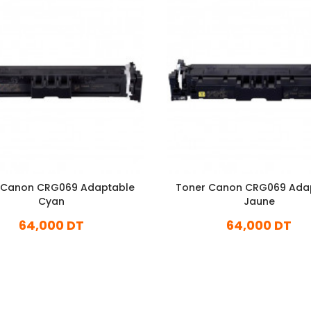
 Canon CRG069 Adaptable
Toner Canon CRG069 Ada
Cyan
Jaune
64,000 DT
64,000 DT
En stock
En stock
Ajouter Au Panier
Ajouter Au Panier