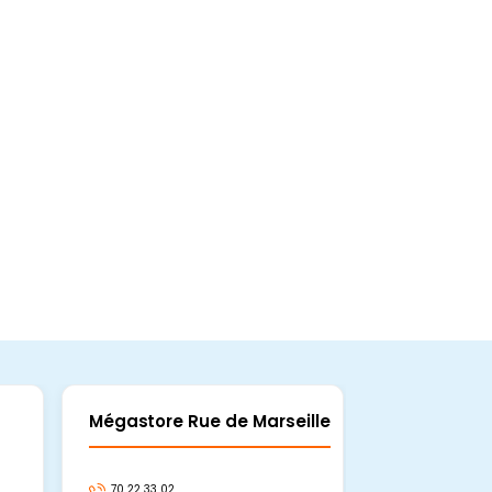
Mégastore Rue de Marseille
Mégastore
70 22 33 02
70 22 33 06