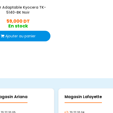
r Adaptable Kyocera TK-
5140-BK Noir
59,000 DT
En stock
Ajouter au panier
agasin Ariana
Magasin Lafayette
70 22 33 05
70 22 33 04