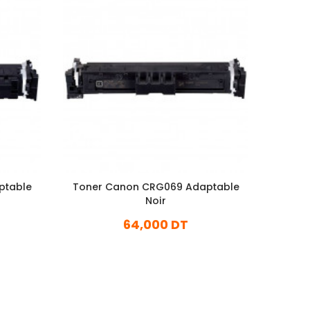
ptable
Toner Canon CRG069 Adaptable
Tone
Noir
64,000 DT
En stock
Ajouter Au Panier