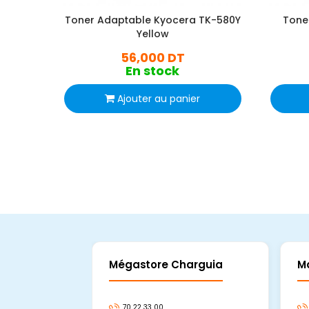
Toner Adaptable Kyocera TK-580Y
Tone
Yellow
56,000 DT
En stock
Ajouter au panier
Mégastore Charguia
M
70 22 33 00