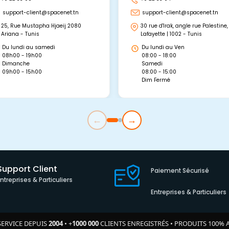
support-client@spacenet.tn
support-client@spacenet.tn
25, Rue Mustapha Hjaeij 2080
30 rue d'Irak, angle rue Palestine,
Ariana - Tunis
Lafayette | 1002 - Tunis
Du lundi au samedi
Du lundi au Ven
08h00 - 19h00
08:00 - 18:00
Dimanche
Samedi
09h00 - 15h00
08:00 - 15:00
Dim Fermé
←
→
Support Client
Paiement Sécurisé
Entreprises & Particuliers
Entreprises & Particuliers
SERVICE DEPUIS
2004
•
+
1000 000
CLIENTS ENREGISTRÉS
•
PRODUITS 100% 