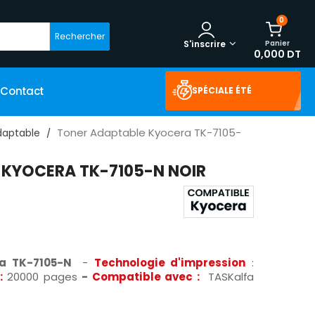
0
Rechercher
Panier
S'inscrire
0,000 DT
Contact
SPÉCIALE ÉTÉ
Toner Adaptable Kyocera TK-7105-
daptable
 KYOCERA TK-7105-N NOIR
ra TK-7105-N
-
Technologie d'impression
:
:
20000 pages
-
Compatible avec :
TASKalfa