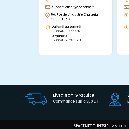
support-client@spacenet.tn
56, Rue de L'industrie Charguia I
2035 - Tunis
Du lundi au samedi
08:00AM - 07:00PM
Dimanche
09:00AM - 03:00PM
Livraison Gratuite
Commande sup à 300 DT
SPACENET TUNISIE
– À VOTRE 