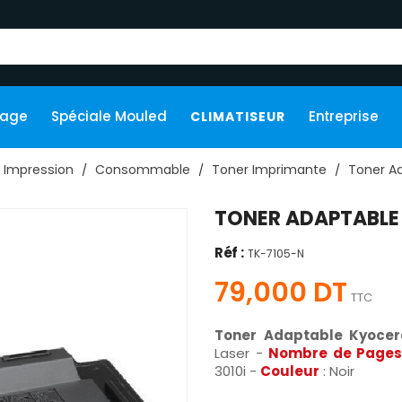
kage
Spéciale Mouled
Entreprise
CLIMATISEUR
Impression
Consommable
Toner Imprimante
Toner A
TONER ADAPTABLE
Réf :
TK-7105-N
79,000 DT
TTC
Toner Adaptable Kyoce
Laser -
Nombre de Pages
3010i -
Couleur
: Noir