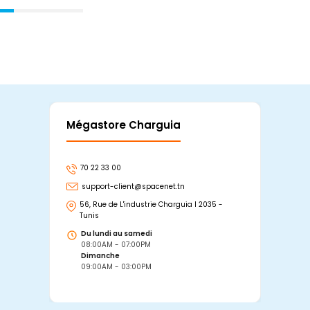
Mégastore Charguia
Mag
70 22 33 00
7
support-client@spacenet.tn
s
56, Rue de L'industrie Charguia I 2035 -
25
Tunis
Tu
Du lundi au samedi
D
08:00AM - 07:00PM
0
Dimanche
D
09:00AM - 03:00PM
0