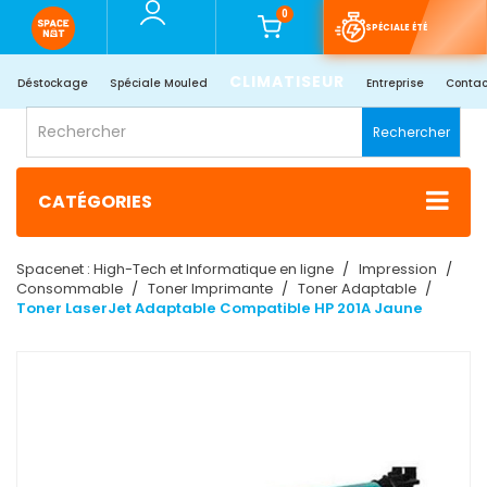
0
SPÉCIALE ÉTÉ
CLIMATISEUR
Déstockage
Spéciale Mouled
Entreprise
Contac
Rechercher
CATÉGORIES
Spacenet : High-Tech et Informatique en ligne
Impression
Consommable
Toner Imprimante
Toner Adaptable
Toner LaserJet Adaptable Compatible HP 201A Jaune