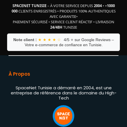
SPACENET TUNISIE
– À VOTRE SERVICE DEPUIS
2004
•
+
1000
000
CLIENTS ENREGISTRÉS
•
PRODUITS 100% AUTHENTIQUES
AVEC GARANTIE
•
PAIEMENT SÉCURISÉ
•
SERVICE CLIENT RÉACTIF
•
LIVRAISON
24/48H
TUNISIE
Note client :
★ ★ ★ ★ ☆
4/5 ⭐ sur Google Reviews –
Votre e-commerce de confiance en Tunisie.
À Propos
SpaceNet Tunisie a démarré en 2004, est une
entreprise de référence dans le domaine du High-
Tech