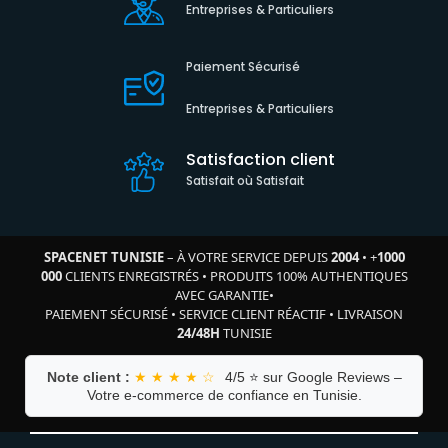
Entreprises & Particuliers
Paiement Sécurisé
Entreprises & Particuliers
Satisfaction client
Satisfait où Satisfait
SPACENET TUNISIE
– À VOTRE SERVICE DEPUIS
2004
•
+
1000
000
CLIENTS ENREGISTRÉS
•
PRODUITS 100% AUTHENTIQUES
AVEC GARANTIE
•
PAIEMENT SÉCURISÉ
•
SERVICE CLIENT RÉACTIF
•
LIVRAISON
24/48H
TUNISIE
Note client :
★ ★ ★ ★ ☆
4/5 ⭐ sur Google Reviews –
Votre e-commerce de confiance en Tunisie.