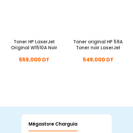
Toner HP LaserJet
Toner original HP 59A
Original W1510A Noir
Toner noir LaserJet
559,000 DT
549,000 DT
En stock
En stock
Ajouter Au Panier
Ajouter Au Panier
Mégastore Charguia
Mag