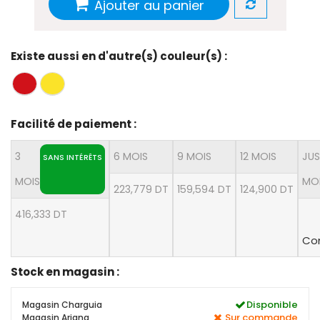
Ajouter au panier
Existe aussi en d'autre(s) couleur(s) :
Facilité de paiement :
3
6 MOIS
9 MOIS
12 MOIS
JUS
SANS INTÉRÊTS
MOIS
MO
223,779 DT
159,594 DT
124,900 DT
416,333 DT
Con
Stock en magasin :
Disponible
Magasin Charguia
Sur commande
Magasin Ariana