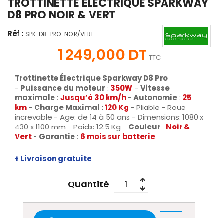
TROTTINETTE ÉLECTRIQUE SPARKWAY
D8 PRO NOIR & VERT
Réf :
SPK-D8-PRO-NOIR/VERT
1 249,000 DT
TTC
Trottinette Électrique Sparkway D8 Pro
-
Puissance du moteur
:
350W
-
Vitesse
maximale
:
Jusqu’à
30 km/h
-
Autonomie
:
25
km
-
Charge Maximal :
120 Kg
- Pliable - Roue
increvable - Age: de 14 à 50 ans - Dimensions: 1080 x
430 x 1100 mm - Poids: 12.5 Kg -
Couleur
:
Noir &
Vert
-
Garantie
:
6 mois sur batterie
+ Livraison gratuite
Quantité