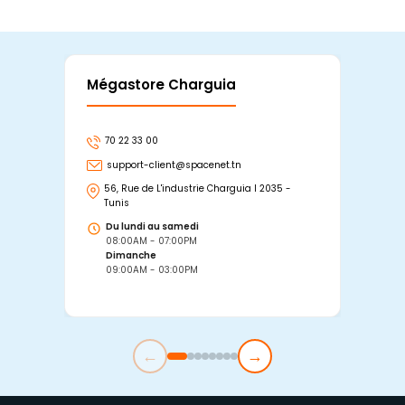
Mégastore Charguia
Mag
70 22 33 00
7
support-client@spacenet.tn
s
56, Rue de L'industrie Charguia I 2035 -
25
Tunis
Tu
Du lundi au samedi
D
08:00AM - 07:00PM
0
Dimanche
D
09:00AM - 03:00PM
0
←
→