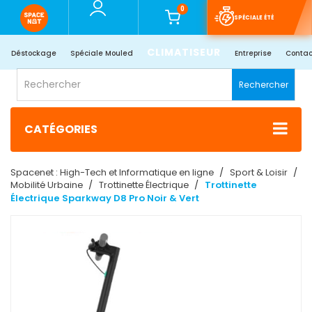
0
SPÉCIALE ÉTÉ
CLIMATISEUR
Déstockage
Spéciale Mouled
Entreprise
Contac
Rechercher
CATÉGORIES
Spacenet : High-Tech et Informatique en ligne
Sport & Loisir
Mobilité Urbaine
‎Trottinette Électrique
Trottinette
Électrique Sparkway D8 Pro Noir & Vert