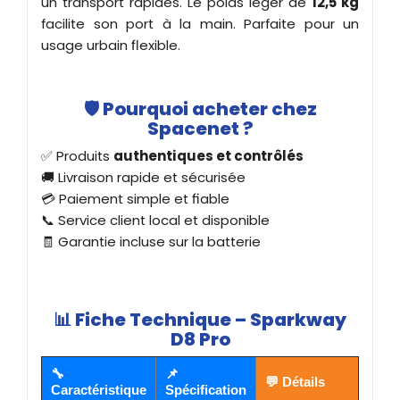
un transport rapides. Le poids léger de
12,5 kg
facilite son port à la main. Parfaite pour un
usage urbain flexible.
🛡️
Pourquoi acheter chez
Spacenet ?
✅ Produits
authentiques et contrôlés
🚚 Livraison rapide et sécurisée
💳 Paiement simple et fiable
📞 Service client local et disponible
🧾 Garantie incluse sur la batterie
📊
Fiche Technique – Sparkway
D8 Pro
🔧
📌
💬 Détails
Caractéristique
Spécification