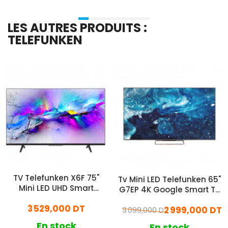
LES AUTRES PRODUITS :
TELEFUNKEN
TV Telefunken X6F 75"
Tv Mini LED Telefunken 65"
Mini LED UHD Smart
G7EP 4K Google Smart TV
Google Tv Matte Screen
Gris
3 529,000 DT
Noir
2 999,000 DT
3 099,000 DT
En stock
En stock