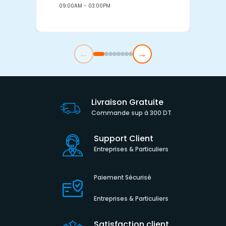
09:00AM - 03:00PM
0
←
→
Livraison Gratuite
Commande sup à 300 DT
Support Client
Entreprises & Particuliers
Paiement Sécurisé
Entreprises & Particuliers
Satisfaction client