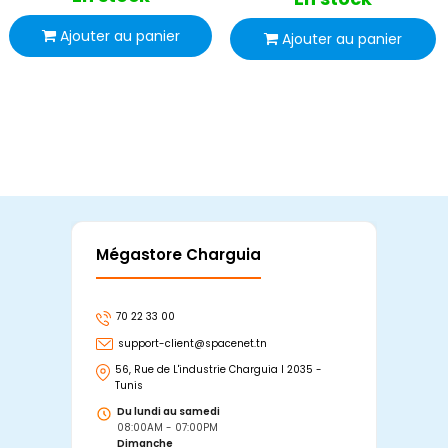
Ajouter au panier
Ajouter au panier
Mégastore Charguia
Mag
70 22 33 00
7
support-client@spacenet.tn
s
56, Rue de L'industrie Charguia I 2035 -
25
Tunis
Tu
Du lundi au samedi
D
08:00AM - 07:00PM
0
Dimanche
D