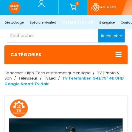
0
SPÉCIALE ÉTÉ
CLIMATISEUR
Déstockage
Spéciale Mouled
Entreprise
Contac
Rechercher
CATÉGORIES
Spacenet : High-Tech et Informatique en ligne
TV | Photo &
Son
Téléviseur
Tv Led
Tv Telefunken G4E 75" 4k UHD
Google Smart Tv Noir