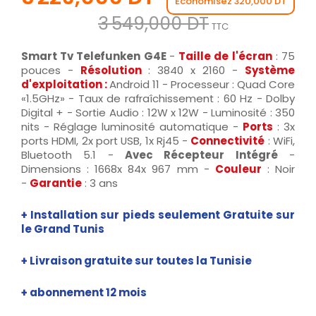
Économisez 320,000 DT
3 549,000 DT
TTC
Smart Tv Telefunken G4E
-
Taille de l'écran
: 75
pouces -
Résolution
: 3840 x 2160 -
Système
d'exploitation :
Android 11 - Processeur : Quad Core
«1.5GHz» - Taux de rafraîchissement : 60 Hz - Dolby
Digital + - Sortie Audio : 12W x 12W - Luminosité : 350
nits - Réglage luminosité automatique -
Ports
: 3x
ports HDMI, 2x port USB, 1x Rj45 -
Connectivité
: WiFi,
Bluetooth 5.1 -
Avec Récepteur Intégré
-
Dimensions : 1668x 84x 967 mm -
Couleur
: Noir
-
Garantie
: 3 ans
+ Installation sur pieds seulement Gratuite sur
le Grand Tunis
+ Livraison gratuite sur toutes la Tunisie
+ abonnement 12 mois