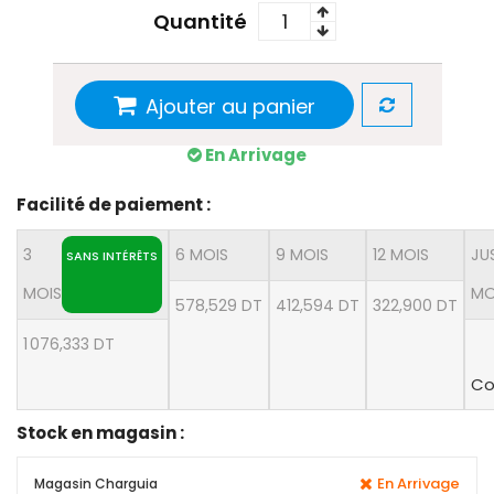
Quantité
Ajouter au panier
En Arrivage
Facilité de paiement :
3
6 MOIS
9 MOIS
12 MOIS
JU
SANS INTÉRÊTS
MOIS
MO
578,529 DT
412,594 DT
322,900 DT
1 076,333 DT
Co
Stock en magasin :
En Arrivage
Magasin Charguia