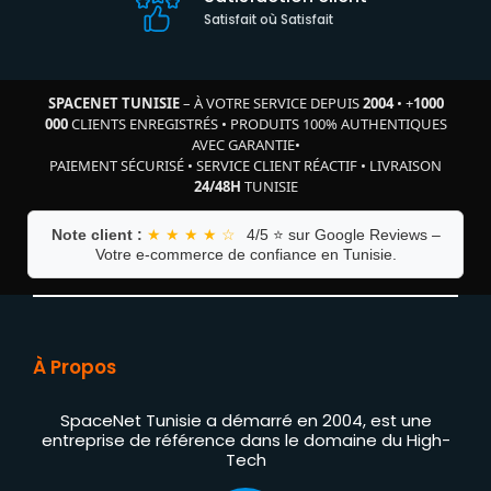
Satisfait où Satisfait
SPACENET TUNISIE
– À VOTRE SERVICE DEPUIS
2004
•
+
1000
000
CLIENTS ENREGISTRÉS
•
PRODUITS 100% AUTHENTIQUES
AVEC GARANTIE
•
PAIEMENT SÉCURISÉ
•
SERVICE CLIENT RÉACTIF
•
LIVRAISON
24/48H
TUNISIE
Note client :
★ ★ ★ ★ ☆
4/5 ⭐ sur Google Reviews –
Votre e-commerce de confiance en Tunisie.
À Propos
SpaceNet Tunisie a démarré en 2004, est une
entreprise de référence dans le domaine du High-
Tech