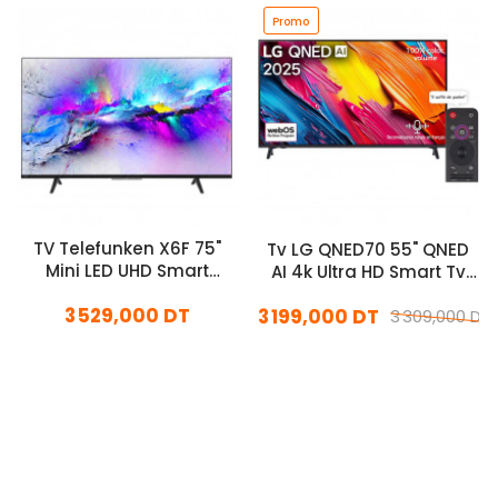
Promo
TV Telefunken X6F 75"
Tv LG QNED70 55" QNED
Mini LED UHD Smart
AI 4k Ultra HD Smart Tv
Google Tv Matte Screen
2025 Noir
3 529,000 DT
Noir
3 199,000 DT
3 309,000 DT
En stock
En stock
Ajouter Au Panier
Ajouter Au Panier