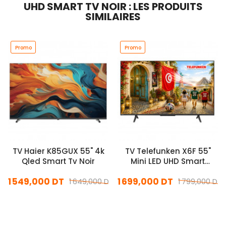
UHD SMART TV NOIR : LES PRODUITS
SIMILAIRES
Promo
Promo
TV Haier K85GUX 55" 4k
TV Telefunken X6F 55"
Qled Smart Tv Noir
Mini LED UHD Smart
Google Tv Matte Screen
1 549,000 DT
1 699,000 DT
1 649,000 DT
Noir
1 799,000 DT
En stock
En stock