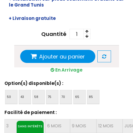
le Grand Tunis
+ Livraison gratuite
Quantité
Ajouter au panier
En Arrivage
Option(s) disponible(s) :
50
43
58
75
70
65
85
Facilité de paiement :
3
6 MOIS
9 MOIS
12 MOIS
JUS
SANS INTÉRÊTS