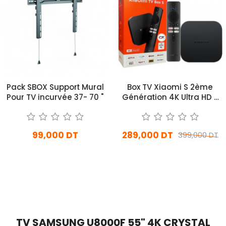
Pack SBOX Support Mural
Box TV Xiaomi S 2ème
Pour TV incurvée 37- 70 "
Génération 4K Ultra HD -
Noir
99,000 DT
289,000 DT
399,000 DT
En stock
En Arrivage
Ajouter Au Panier
Ajouter Au Panier
TV SAMSUNG U8000F 55" 4K CRYSTAL