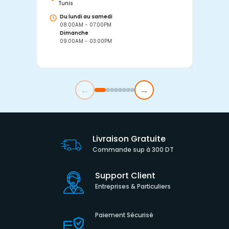
Tunis
Tu
Du lundi au samedi
D
08:00AM - 07:00PM
0
Dimanche
D
09:00AM - 03:00PM
0
←
→
Livraison Gratuite
Commande sup à 300 DT
Support Client
Entreprises & Particuliers
Paiement Sécurisé