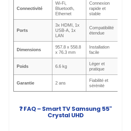
Wi-Fi,
Connexion
Connectivité
Bluetooth,
rapide et
Ethernet
stable
3x HDMI, 1x
Compatibilité
Ports
USB-A, 1x
étendue
LAN
957.8 x 558.8
Installation
Dimensions
x 76.3 mm
facile
Léger et
Poids
6.6 kg
pratique
Fiabilité et
Garantie
2 ans
sérénité
❓ FAQ – Smart TV Samsung 55"
Crystal UHD