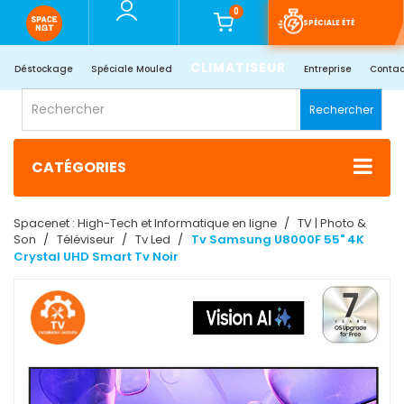
0
SPÉCIALE ÉTÉ
CLIMATISEUR
Déstockage
Spéciale Mouled
Entreprise
Contac
Rechercher
CATÉGORIES
Spacenet : High-Tech et Informatique en ligne
TV | Photo &
Son
Téléviseur
Tv Led
Tv Samsung U8000F 55" 4K
Crystal UHD Smart Tv Noir