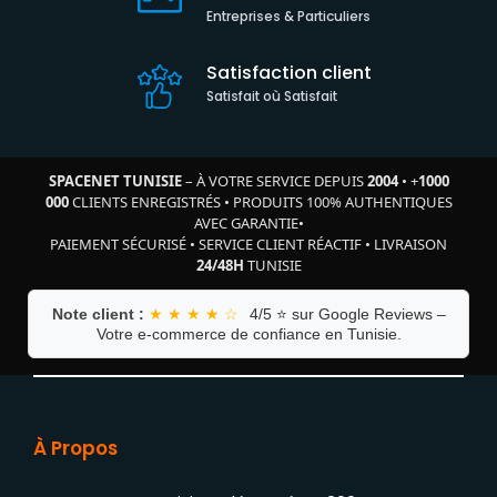
Entreprises & Particuliers
Satisfaction client
Satisfait où Satisfait
SPACENET TUNISIE
– À VOTRE SERVICE DEPUIS
2004
•
+
1000
000
CLIENTS ENREGISTRÉS
•
PRODUITS 100% AUTHENTIQUES
AVEC GARANTIE
•
PAIEMENT SÉCURISÉ
•
SERVICE CLIENT RÉACTIF
•
LIVRAISON
24/48H
TUNISIE
Note client :
★ ★ ★ ★ ☆
4/5 ⭐ sur Google Reviews –
Votre e-commerce de confiance en Tunisie.
À Propos