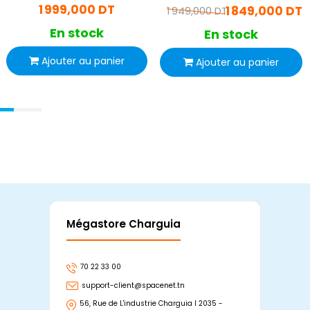
1 999,000 DT
1 849,000 DT
1 949,000 DT
En stock
En stock
Ajouter au panier
Ajouter au panier
Mégastore Charguia
Mag
70 22 33 00
7
support-client@spacenet.tn
s
56, Rue de L'industrie Charguia I 2035 -
25