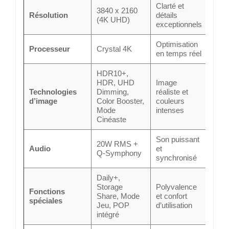
Clarté et
3840 x 2160
Résolution
détails
(4K UHD)
exceptionnels
Optimisation
Processeur
Crystal 4K
en temps réel
HDR10+,
HDR, UHD
Image
Technologies
Dimming,
réaliste et
d’image
Color Booster,
couleurs
Mode
intenses
Cinéaste
Son puissant
20W RMS +
Audio
et
Q-Symphony
synchronisé
Daily+,
Storage
Polyvalence
Fonctions
Share, Mode
et confort
spéciales
Jeu, POP
d’utilisation
intégré