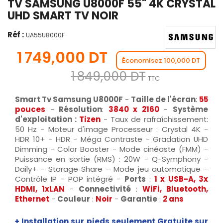
TV SAMSUNG U8000F 55" 4K CRYSTAL
UHD SMART TV NOIR
Réf :
UA55U8000F
1 749,000 DT
Économisez 100,000 DT
1 849,000 DT
TTC
Smart Tv Samsung U8000F
-
Taille de l'écran
:
55
pouces
-
Résolution
:
3840 x 2160
-
Système
d'exploitation :
Tizen
- Taux de rafraîchissement:
50 Hz - Moteur d'image Processeur : Crystal 4K -
HDR 10+ - HDR - Méga Contraste - Gradation UHD
Dimming - Color Booster - Mode cinéaste (FMM) -
Puissance en sortie (RMS) : 20W - Q-Symphony -
Daily+ - Storage Share - Mode jeu automatique -
Contrôle IP - POP intégré -
Ports
:
1 x USB-A, 3x
HDMI, 1xLAN
-
Connectivité
:
WiFi, Bluetooth,
Ethernet
-
Couleur
:
Noir
-
Garantie
:
2 ans
+ Installation sur pieds seulement Gratuite sur