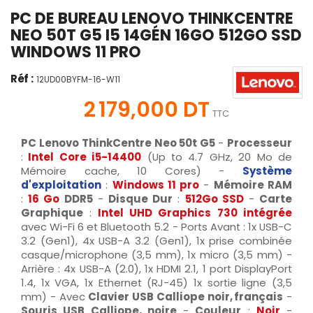
PC DE BUREAU LENOVO THINKCENTRE
NEO 50T G5 I5 14GÉN 16GO 512GO SSD
WINDOWS 11 PRO
Réf :
12UD00BYFM-16-W11
2 179,000 DT
TTC
PC Lenovo ThinkCentre Neo
50t G5
-
Processeur
:
Intel Core i5-14400
(Up to 4.7 GHz, 20 Mo de
Mémoire cache, 10 Cores) -
Système
d'exploitation
:
Windows 11 pro
-
Mémoire RAM
:
16 Go
DDR5
-
Disque Dur
:
512Go SSD
-
Carte
Graphique
:
Intel UHD Graphics 730 intégrée
avec Wi-Fi 6 et Bluetooth 5.2 - Ports Avant : 1x USB-C
3.2 (Gen1), 4x USB-A 3.2 (Gen1), 1x prise combinée
casque/microphone (3,5 mm), 1x micro (3,5 mm) -
Arrière : 4x USB-A (2.0), 1x HDMI 2.1, 1 port DisplayPort
1.4, 1x VGA, 1x Ethernet (RJ-45) 1x sortie ligne (3,5
mm) - Avec
Clavier USB Calliope noir, français
-
Souris USB Calliope, noire
-
Couleur
:
Noir
-