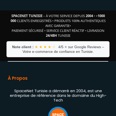
SPACENET TUNISIE
– À VOTRE SERVICE DEPUIS
2004
•
+
1000
000
CLIENTS ENREGISTRÉS
•
PRODUITS 100% AUTHENTIQUES
AVEC GARANTIE
•
PAIEMENT SÉCURISÉ
•
SERVICE CLIENT RÉACTIF
•
LIVRAISON
24/48H
TUNISIE
Note client :
★ ★ ★ ★ ☆
4/5 ⭐ sur Google Reviews –
Votre e-commerce de confiance en Tunisie.
À Propos
SpaceNet Tunisie a démarré en 2004, est une
entreprise de référence dans le domaine du High-
Tech