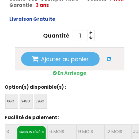
Garantie
:
3 ans
Livraison Gratuite
Quantité
Ajouter au panier
En Arrivage
Option(s) disponible(s) :
8GO
24GO
32GO
Facilité de paiement :
3
6 MOIS
9 MOIS
12 MOIS
JU
SANS INTÉRÊTS