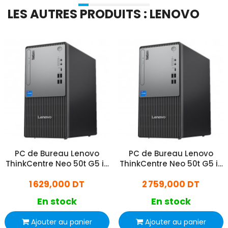
LES AUTRES PRODUITS : LENOVO
PC de Bureau Lenovo
PC de Bureau Lenovo
ThinkCentre Neo 50t G5 i3
ThinkCentre Neo 50t G5 i3
13Gén 8Go 512Go SSD
13Gén 32Go 512Go SSD
1 629,000 DT
2 759,000 DT
Windows 11 Pro
En stock
En stock
Ajouter au panier
Ajouter au panier