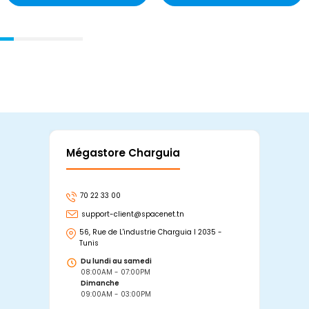
Mégastore Charguia
Mag
70 22 33 00
7
support-client@spacenet.tn
s
56, Rue de L'industrie Charguia I 2035 -
25
Tunis
Tu
Du lundi au samedi
D
08:00AM - 07:00PM
0
Dimanche
D
09:00AM - 03:00PM
0