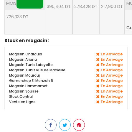
MOIS
MO
390,404 DT
278,428 DT
217,900 DT
726,333 DT
Co
Stock en magasin :
En Arrivage
Magasin Charguia
En Arrivage
Magasin Ariana
En Arrivage
Magasin Tunis Lafayette
En Arrivage
Magasin Tunis Rue de Marseille
En Arrivage
Magasin Mourouj
En Arrivage
Gamershop El Menzah 5
En Arrivage
Magasin Hammamet
En Arrivage
Magasin Sousse
En Arrivage
Stock Central
En Arrivage
Vente en Ligne