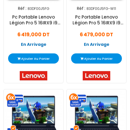
Réf :
Réf :
83DF00J5FG
83DF00J5FG-W11
Pc Portable Lenovo
Pc Portable Lenovo
Légion Pro 5 16IRX9 i9
Légion Pro 5 16IRX9 i9
14Gén 32Go 1To SSD
14Gén 32Go 1To SSD
6 419,000 DT
6 479,000 DT
Windows 11
Windows 11 Pro
En Arrivage
En Arrivage
Ajouter Au Panier
Ajouter Au Panier