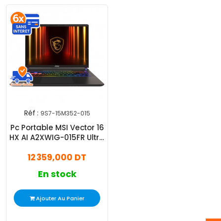
Réf :
9S7-15M352-015
Pc Portable MSI Vector 16
HX AI A2XWIG-015FR Ultra
9 32Go 1To SSD RTX 5080
12 359,000 DT
Windows 11
En stock
Ajouter Au Panier