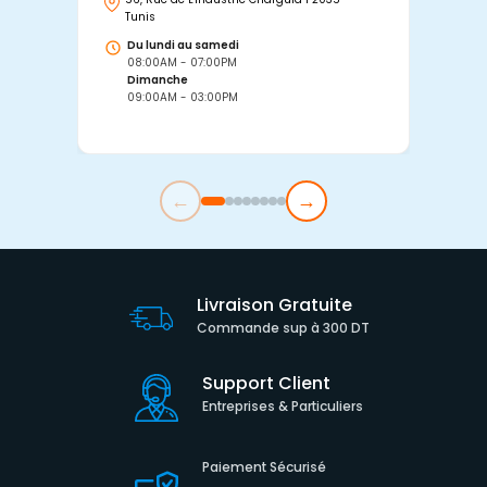
Tunis
Tu
Du lundi au samedi
D
08:00AM - 07:00PM
0
Dimanche
D
09:00AM - 03:00PM
0
←
→
Livraison Gratuite
Commande sup à 300 DT
Support Client
Entreprises & Particuliers
Paiement Sécurisé