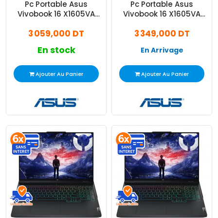
Pc Portable Asus
Pc Portable Asus
Vivobook 16 X1605VA
Vivobook 16 X1605VA
Core 9 270H 16Go 512Go
Core 9 270H 24Go 512Go
3 059,000 DT
3 349,000 DT
SSD Windows 11
SSD Windows 11
En stock
En Arrivage
Ajouter Au Panier
Ajouter Au Panier