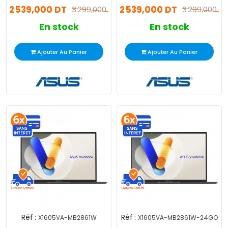
2 539,000 DT
2 539,000 DT
Windows 11
3 299,000 DT
3 299,000 D
En stock
En stock
Ajouter Au Panier
Ajouter Au Panier
Réf :
Réf :
X1605VA-MB2861W
X1605VA-MB2861W-24GO