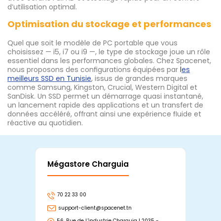
d’utilisation optimal.
Optimisation du stockage et performances
Quel que soit le modèle de PC portable que vous
choisissez — i5, i7 ou i9 —, le type de stockage joue un rôle
essentiel dans les performances globales. Chez Spacenet,
nous proposons des configurations équipées par
l
es
meilleurs SSD en Tunisie
, issus de grandes marques
comme Samsung, Kingston, Crucial, Western Digital et
SanDisk. Un SSD permet un démarrage quasi instantané,
un lancement rapide des applications et un transfert de
données accéléré, offrant ainsi une expérience fluide et
réactive au quotidien.
Mégastore Charguia
Mag
70 22 33 00
7
support-client@spacenet.tn
s
56, Rue de L'industrie Charguia I 2035 -
25