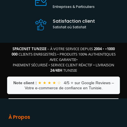
Entreprises & Particuliers
Satisfaction client
Satisfait où Satisfait
SPACENET TUNISIE
– À VOTRE SERVICE DEPUIS
2004
•
+
1000
000
CLIENTS ENREGISTRÉS
•
PRODUITS 100% AUTHENTIQUES
AVEC GARANTIE
•
PAIEMENT SÉCURISÉ
•
SERVICE CLIENT RÉACTIF
•
LIVRAISON
24/48H
TUNISIE
Note client :
★ ★ ★ ★ ☆
4/5 ⭐ sur Google Reviews –
Votre e-commerce de confiance en Tunisie.
À Propos