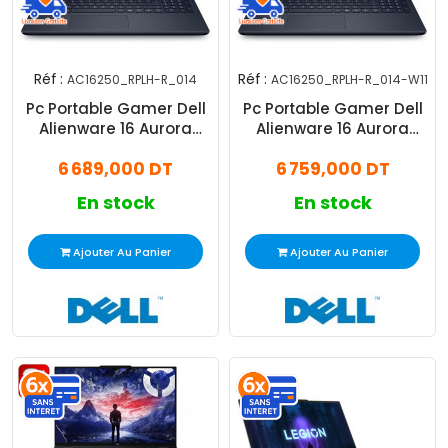
Réf :
Réf :
AC16250_RPLH-R_014
AC16250_RPLH-R_014-W11
Pc Portable Gamer Dell
Pc Portable Gamer Dell
Alienware 16 Aurora
Alienware 16 Aurora
AC16250 Core 9 32Go 1To
AC16250 Core 9 32Go 1To
6 689,000 DT
6 759,000 DT
SSD
SSD Windows 11 Pro
En stock
En stock
Ajouter Au Panier
Ajouter Au Panier