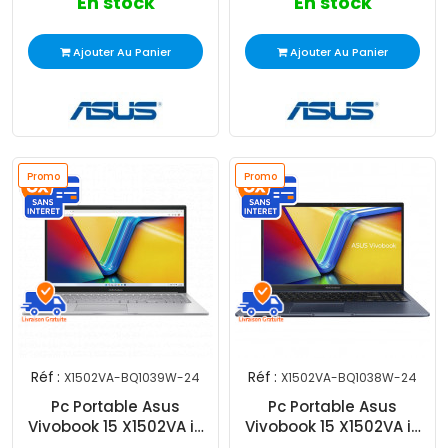
En stock
En stock
Ajouter Au Panier
Ajouter Au Panier
Promo
Promo
Réf :
Réf :
X1502VA-BQ1039W-24
X1502VA-BQ1038W-24
Pc Portable Asus
Pc Portable Asus
Vivobook 15 X1502VA i9
Vivobook 15 X1502VA i9
13Gén 24Go 512Go
13Gén 24Go 512Go W11