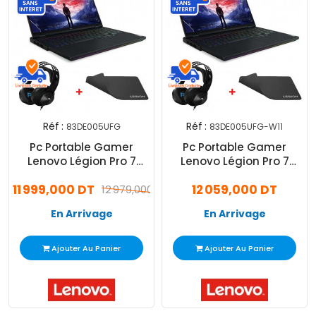
Réf :
Réf :
83DE005UFG
83DE005UFG-W11
Pc Portable Gamer
Pc Portable Gamer
Lenovo Légion Pro 7
Lenovo Légion Pro 7
16IRX9H i9 14Gén 32Go
16IRX9H i9 14Gén 32Go
11 999,000 DT
12 059,000 DT
1To SSD Windows 11
12 979,000 DT
1To SSD Windows 11 Pro
En Arrivage
En Arrivage
Ajouter Au Panier
Ajouter Au Panier