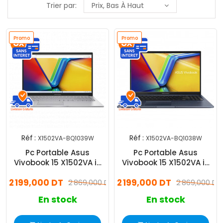
Trier par:
Prix, Bas À Haut
Promo
Promo
Réf :
Réf :
X1502VA-BQ1039W
X1502VA-BQ1038W
Pc Portable Asus
Pc Portable Asus
Vivobook 15 X1502VA i9
Vivobook 15 X1502VA i9
13Gén 8Go 512Go
13Gén 8Go 512Go W11
2 199,000 DT
2 199,000 DT
Windows 11
2 869,000 DT
2 869,000 DT
En stock
En stock