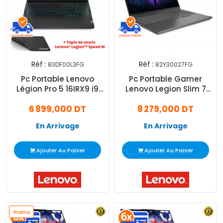
Réf :
Réf :
83DF00L3FG
82Y30027FG
Pc Portable Lenovo
Pc Portable Gamer
Légion Pro 5 16IRX9 i9
Lenovo Legion Slim 7
14Gén 32Go 1To SSD
16IRH8 I9 13Gen 32Go 1 To
6 899,000 DT
8 279,000 DT
Windows 11
SSD Gris
En Arrivage
En Arrivage
Ajouter Au Panier
Ajouter Au Panier
Promo