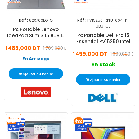
Réf :
Réf :
82X700EQFG
PV15250-RPLU-004-P-
UBU-C3
Pc Portable Lenovo
Pc Portable Dell Pro 15
IdeaPad Slim 3 15IRU8 I3
Essential PV15250 Intel
13Gén 8Go 512Go SSD
1 489,000 DT
Core 3 8Go 512Go SSD
1 789,000 DT
1 499,000 DT
1 699,000 DT
En Arrivage
En stock
Ajouter Au Panier
Ajouter Au Panier
Promo