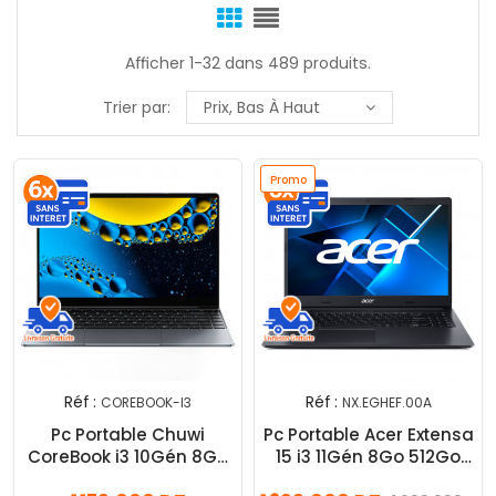
Afficher 1-32 dans 489 produits.
Trier par:
Prix, Bas À Haut
Promo
Réf :
Réf :
COREBOOK-I3
NX.EGHEF.00A
Pc Portable Chuwi
Pc Portable Acer Extensa
CoreBook i3 10Gén 8Go
15 i3 11Gén 8Go 512Go
256Go SSD Windows 11
SSD Windows 11 Pro