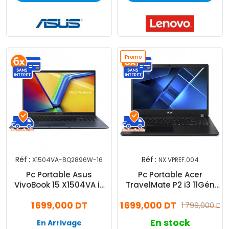
Promo
Réf :
Réf :
X1504VA-BQ2896W-16
NX.VPREF.004
Pc Portable Asus
Pc Portable Acer
VivoBook 15 X1504VA i3
TravelMate P2 i3 11Gén
13Gén 16Go 512Go SSD
8Go 512Go SSD Windows
1 699,000 DT
1 699,000 DT
Windows 11
11 Pro
1 799,000 DT
En stock
En Arrivage