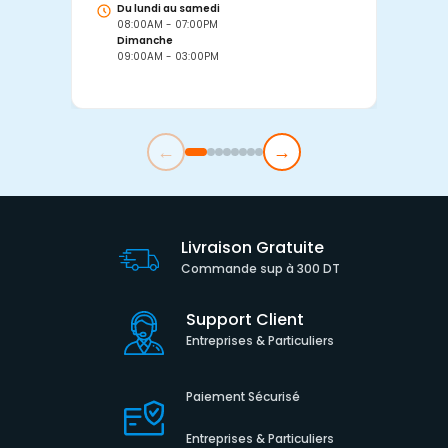
Du lundi au samedi
D
08:00AM - 07:00PM
0
Dimanche
D
09:00AM - 03:00PM
0
←
→
Livraison Gratuite
Commande sup à 300 DT
Support Client
Entreprises & Particuliers
Paiement Sécurisé
Entreprises & Particuliers