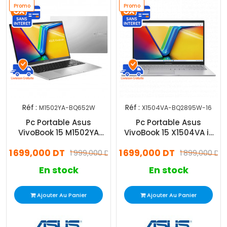
Promo
Promo
Réf :
Réf :
M1502YA-BQ652W
X1504VA-BQ2895W-16
Pc Portable Asus
Pc Portable Asus
VivoBook 15 M1502YA
VivoBook 15 X1504VA i3
Ryzen 7 8Go 512Go SSD
13Gén 16Go 512Go SSD
1 699,000 DT
1 699,000 DT
Windows 11
1 999,000 DT
Windows 11
1 899,000 DT
En stock
En stock
Ajouter Au Panier
Ajouter Au Panier