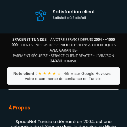
Satisfaction client
Satisfait où Satisfait
SPACENET TUNISIE
– À VOTRE SERVICE DEPUIS
2004
•
+
1000
000
CLIENTS ENREGISTRÉS
•
PRODUITS 100% AUTHENTIQUES
AVEC GARANTIE
•
PAIEMENT SÉCURISÉ
•
SERVICE CLIENT RÉACTIF
•
LIVRAISON
24/48H
TUNISIE
Note client :
★ ★ ★ ★ ☆
4/5 ⭐ sur Google Reviews –
Votre e-commerce de confiance en Tunisie.
À Propos
SpaceNet Tunisie a démarré en 2004, est une
entreprise de référence dans le domaine du High-