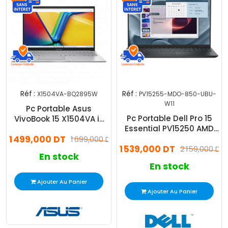
Réf :
Réf :
X1504VA-BQ2895W
PV15255-MDO-850-UBU-
W11
Pc Portable Asus
Pc Portable Dell Pro 15
VivoBook 15 X1504VA i3
Essential PV15250 AMD
13Gén 8Go 512Go SSD
1 499,000 DT
Ryzen 5 8Go 512Go SSD
Windows 11
1 699,000 DT
1 539,000 DT
Windows 11 pro
2 159,000 DT
En stock
En stock
Ajouter Au Panier
Ajouter Au Panier