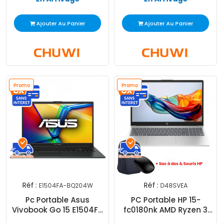
Ajouter Au Panier
Ajouter Au Panier
Promo
Promo
Réf :
Réf :
E1504FA-BQ204W
D48SVEA
Pc Portable Asus
PC Portable HP 15-
Vivobook Go 15 E1504FA
fc0180nk AMD Ryzen 3
AMD Ryzen 5 8Go 512Go
8Go 512Go SSD