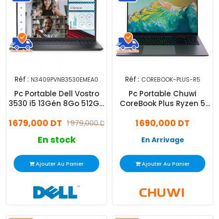
Réf :
Réf :
N3409PVNB3530EMEA0
COREBOOK-PLUS-R5
Pc Portable Dell Vostro
Pc Portable Chuwi
3530 i5 13Gén 8Go 512Go
CoreBook Plus Ryzen 5
SSD
16Go 512Go SSD
1 679,000 DT
1 690,000 DT
1 979,000 DT
Windows 11
En stock
En Arrivage
Ajouter Au Panier
Ajouter Au Panier