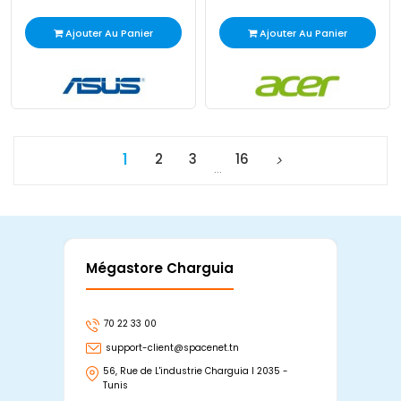
Ajouter Au Panier
Ajouter Au Panier
1
2
3
16
…
Mégastore Charguia
Mag
70 22 33 00
7
support-client@spacenet.tn
s
56, Rue de L'industrie Charguia I 2035 -
25
Tunis
Tu