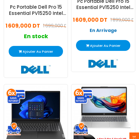
Pc Portable Dell Pro 15
Pc Portable Dell Pro 15
Essential PV15250 Intel
Essential PV15250 Intel
Core 3 16Go 512Go SSD
Core 3 16Go 512Go SSD
1 609,000 DT
1 899,000 DT
1 609,000 DT
1 699,000 DT
En Arrivage
En stock
Ajouter Au Panier
Ajouter Au Panier