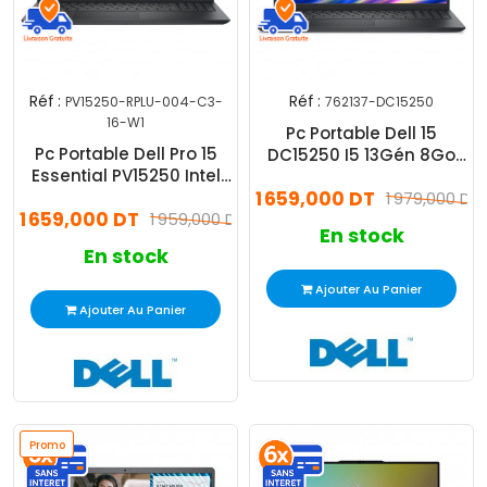
Réf :
Réf :
PV15250-RPLU-004-C3-
762137-DC15250
16-W1
Pc Portable Dell 15
Pc Portable Dell Pro 15
DC15250 I5 13Gén 8Go
Essential PV15250 Intel
512Go SSD
Core 3 16Go 512Go SSD
1 659,000 DT
1 979,000 DT
1 659,000 DT
Windows 11 Pro
1 959,000 DT
En stock
En stock
Ajouter Au Panier
Ajouter Au Panier
Promo