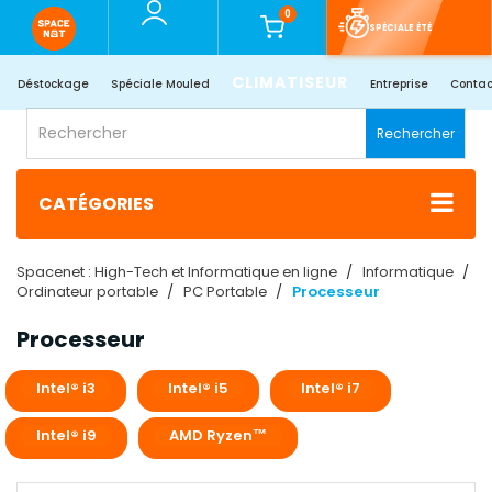
0
SPÉCIALE ÉTÉ
CLIMATISEUR
Déstockage
Spéciale Mouled
Entreprise
Contac
Rechercher
CATÉGORIES
Spacenet : High-Tech et Informatique en ligne
Informatique
Ordinateur portable
PC Portable
Processeur
Processeur
Intel® i3
Intel® i5
Intel® i7
Intel® i9
AMD Ryzen™