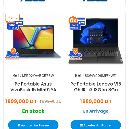
Promo
Réf :
Réf :
M1502YA-BQ578W
83GW006MFE-W11
Pc Portable Asus
Pc Portable Lenovo V15
VivoBook 15 M1502YA
G5 IRL i3 13Gén 8Go
Ryzen 7 8Go 512Go SSD
512Go SSD Windows 11
1 699,000 DT
1 699,000 DT
Windows 11
1 999,000 DT
Pro
En stock
En Arrivage
Ajouter Au Panier
Ajouter Au Panier