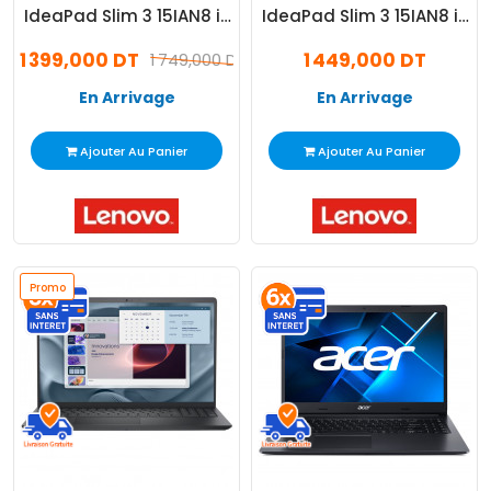
IdeaPad Slim 3 15IAN8 i3
IdeaPad Slim 3 15IAN8 i3
N305 8Go 256Go SSD
N305 8Go 256Go SSD
1 399,000 DT
1 449,000 DT
1 749,000 DT
Windows 11 Pro
En Arrivage
En Arrivage
Ajouter Au Panier
Ajouter Au Panier
Promo