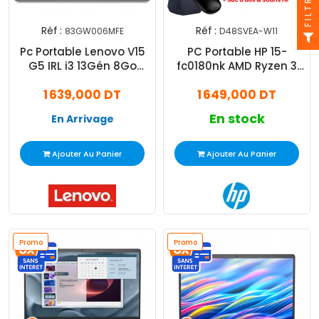
FILTRE
Réf :
Réf :
83GW006MFE
D48SVEA-W11
Pc Portable Lenovo V15
PC Portable HP 15-
G5 IRL i3 13Gén 8Go
fc0180nk AMD Ryzen 3
512Go SSD
8Go 512Go SSD Windows
1 639,000 DT
1 649,000 DT
11 Pro
En stock
En Arrivage
Ajouter Au Panier
Ajouter Au Panier
Promo
Promo