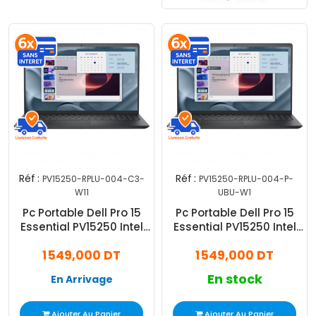
Réf :
Réf :
PV15250-RPLU-004-C3-
PV15250-RPLU-004-P-
W11
UBU-W1
Pc Portable Dell Pro 15
Pc Portable Dell Pro 15
Essential PV15250 Intel
Essential PV15250 Intel
Core 3 8Go 512Go SSD
Core 3 8Go 512Go SSD
1 549,000 DT
1 549,000 DT
Windows 11 Pro
Windows 11 Pro
En stock
En Arrivage
Ajouter Au Panier
Ajouter Au Panier