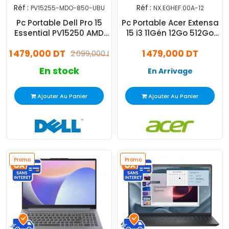
Réf :
Réf :
PV15255-MDO-850-UBU
NX.EGHEF.00A-12
Pc Portable Dell Pro 15
Pc Portable Acer Extensa
Essential PV15250 AMD
15 i3 11Gén 12Go 512Go
Ryzen 5 8Go 512Go SSD
SSD Windows 11 Pro
1 479,000 DT
1 479,000 DT
2 099,000 DT
En stock
En Arrivage
Ajouter Au Panier
Ajouter Au Panier
Promo
Promo