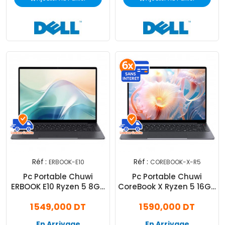
Réf :
Réf :
ERBOOK-E10
COREBOOK-X-R5
Pc Portable Chuwi
Pc Portable Chuwi
ERBOOK E10 Ryzen 5 8Go
CoreBook X Ryzen 5 16Go
256Go SSD Windows 11
512Go SSD Windows 11
1 549,000 DT
1 590,000 DT
En Arrivage
En Arrivage