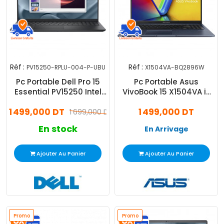
Réf :
Réf :
PV15250-RPLU-004-P-UBU
X1504VA-BQ2896W
Pc Portable Dell Pro 15
Pc Portable Asus
Essential PV15250 Intel
VivoBook 15 X1504VA i3
Core 3 8Go 512Go SSD
13Gén 8Go 512Go SSD
1 499,000 DT
1 499,000 DT
1 699,000 DT
Windows 11
En stock
En Arrivage
Ajouter Au Panier
Ajouter Au Panier
Promo
Promo