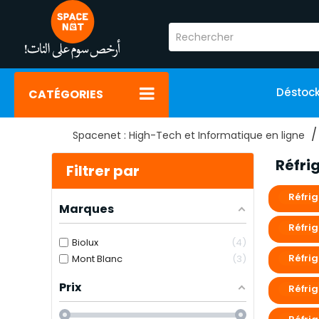
Déstoc
CATÉGORIES
Spacenet : High-Tech et Informatique en ligne
Réfri
Filtrer par
Réfri
Marques
Réfri
Biolux
4
Réfrig
Mont Blanc
3
Prix
Réfri