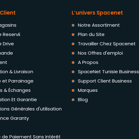
Client
L’univers Spacenet
agasins
Notre Assortiment
e Reservii
Plan du Site
e Drive
Travailler Chez Spacenet
ande
Nos Offres d'emploi
ent
A Propos
tion & Livraison
SpaceNet Tunisie Business
té et Parrainage
Support Client Business
rs & Échanges
Marques
tion Et Garantie
Blog
ions Générales d'utilisation
ance Garanty
té de Paiement Sans Intérêt