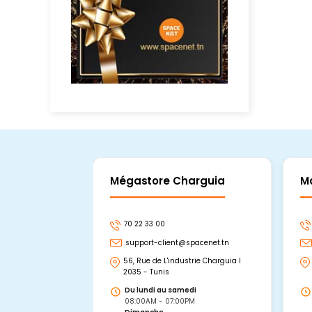
Mégastore Charguia
M
70 22 33 00
support-client@spacenet.tn
56, Rue de L'industrie Charguia I
2035 - Tunis
Du lundi au samedi
08:00AM - 07:00PM