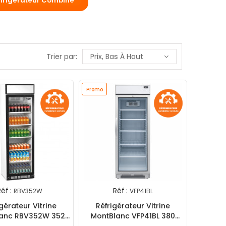
frigérateur Combiné
Trier par:
Prix, Bas À Haut
Promo
éf :
Réf :
RBV352W
VFP41BL
gérateur Vitrine
Réfrigérateur Vitrine
anc RBV352W 352
MontBlanc VFP41BL 380