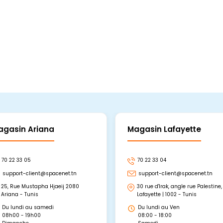
agasin Ariana
Magasin Lafayette
70 22 33 05
70 22 33 04
support-client@spacenet.tn
support-client@spacenet.tn
25, Rue Mustapha Hjaeij 2080
30 rue d'Irak, angle rue Palestine,
Ariana - Tunis
Lafayette | 1002 - Tunis
Du lundi au samedi
Du lundi au Ven
08h00 - 19h00
08:00 - 18:00