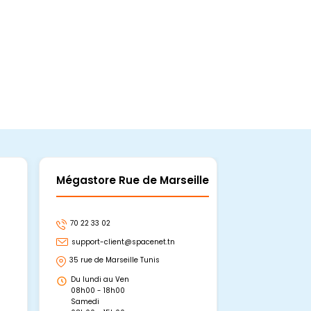
Mégastore Rue de Marseille
Mégastore
70 22 33 02
70 22 33 06
support-client@spacenet.tn
support-clie
35 rue de Marseille Tunis
Avenue Abou 
Hammamet, 
Du lundi au Ven
Du lundi au 
08h00 - 18h00
08h00 - 19h0
Samedi