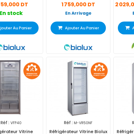
559,000 DT
1 759,000 DT
2 029,
En stock
En Arrivage
jouter Au Panier
Ajouter Au Panier
Réf :
Réf :
R
VFP40
M-VR50NF
gérateur Vitrine
Réfrigérateur Vitrine Biolux
Réfrigér