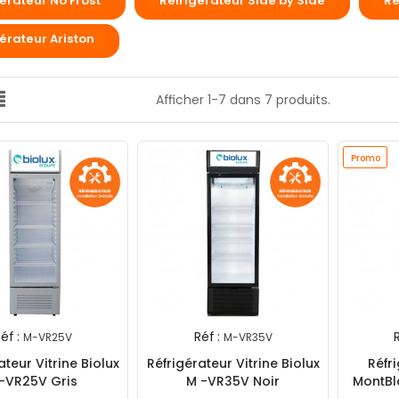
érateur No Frost
Réfrigérateur Side by Side
Ré
érateur Ariston
Afficher 1-7 dans 7 produits.
Promo
éf :
Réf :
R
M-VR25V
M-VR35V
ateur Vitrine Biolux
Réfrigérateur Vitrine Biolux
Réfri
-VR25V Gris
M -VR35V Noir
MontBl