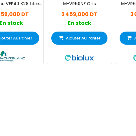
c VFP40 328 Litres
M-VR50NF Gris
M-VR65
Silver
359,000 DT
2 459,000 DT
3 
En stock
En stock
jouter Au Panier
Ajouter Au Panier