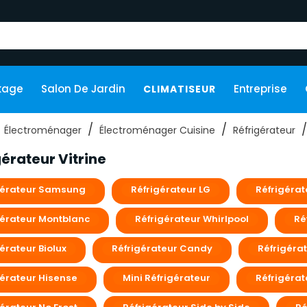
kage
Salon De Jardin
Entreprise
CLIMATISEUR
Électroménager
Électroménager Cuisine
Réfrigérateur
gérateur Vitrine
gérateur Samsung
Réfrigérateur LG
Réfrigérat
gérateur Montblanc
Réfrigérateur Whirlpool
Ré
érateur Biolux
Réfrigérateur Candy
Réfrigéra
gérateur Hisense
Mini Réfrigérateur
Réfrigérat