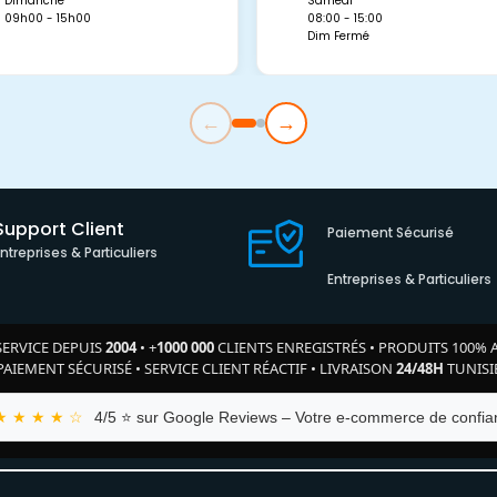
Dimanche
Samedi
09h00 - 15h00
08:00 - 15:00
Dim Fermé
←
→
Support Client
Paiement Sécurisé
Entreprises & Particuliers
Entreprises & Particuliers
SERVICE DEPUIS
2004
•
+
1000 000
CLIENTS ENREGISTRÉS
•
PRODUITS 100% 
PAIEMENT SÉCURISÉ
•
SERVICE CLIENT RÉACTIF
•
LIVRAISON
24/48H
TUNISI
★ ★ ★ ★ ☆
4/5 ⭐ sur Google Reviews – Votre e-commerce de confian