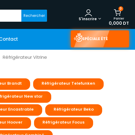
0
Rechercher
Panier
S'inscrire
0,000 DT
Contact
SPÉCIALE ÉTÉ
Réfrigérateur Vitrine
eur Brandt
Réfrigérateur Telefunken
frigérateur New star
teur Encastrable
Réfrigérateur Beko
eur Hoover
Réfrigérateur Focus