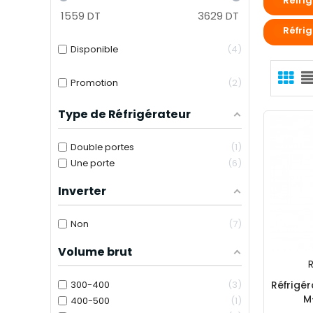
Réfrig
1559
DT
3629
DT
Réfrig
Disponible
4
Promotion
2
Type de Réfrigérateur
Double portes
1
Une porte
6
Inverter
Non
7
Volume brut
R
300-400
3
Réfrigér
M
400-500
1