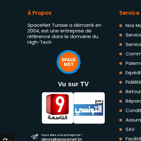
À Propos
Service 
SpaceNet Tunisie a démarré en
Nos M
2004, est une entreprise de
Servic
référence dans le domaine du
High-Tech
Servic
Comm
Paiem
Expédi
Fidéli
Vu sur TV
Retou
Répara
Condit
Assur
SAV
Vous êtes une entreprise ?
Facili
devis@spacenet.tn