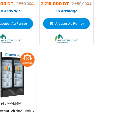
Litres Noir
Litres Silver
000 DT
2 219,000 DT
2 259,000 DT
2 259,000 DT
En Arrivage
En Arrivage
Ajouter Au Panier
Ajouter Au Panier
éf :
M-VR65V
ateur Vitrine Biolux