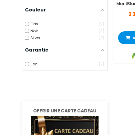
MontBlan
Couleur
2 
Gris
2
Noir
3
Silver
2
A
Garantie
1 an
7
OFFRIR UNE CARTE CADEAU