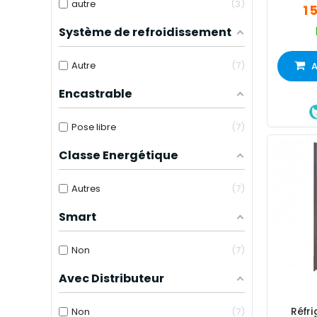
autre
3
1 
Système de refroidissement
Autre
7
A
Encastrable
Pose libre
7
Classe Energétique
Autres
7
Smart
Non
7
Avec Distributeur
Réfri
Non
7