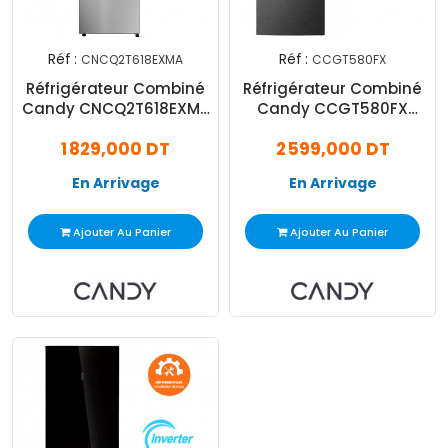
Réf :
Réf :
CNCQ2T618EXMA
CCGT580FX
Réfrigérateur Combiné
Réfrigérateur Combiné
Candy CNCQ2T618EXMA
Candy CCGT580FX
330L NoFrost Inox
Inverter 432L NoFrost
1 829,000 DT
2 599,000 DT
Silver
En Arrivage
En Arrivage
Ajouter Au Panier
Ajouter Au Panier