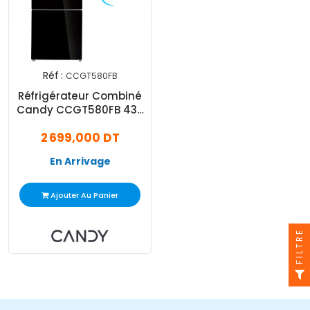
Réf :
CCGT580FB
Réfrigérateur Combiné
Candy CCGT580FB 432
Litres Inverter Nofrost
2 699,000 DT
Noir
En Arrivage
Ajouter Au Panier
FILTRE