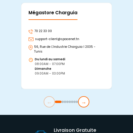
Mégastore Charguia
Mag
70 22 33 00
7
support-client@spacenet.tn
s
56, Rue de L'industrie Charguia I 2035 -
25
Tunis
Tu
Du lundi au samedi
D
08:00AM - 07:00PM
0
Dimanche
D
09:00AM - 03:00PM
0
←
→
Livraison Gratuite