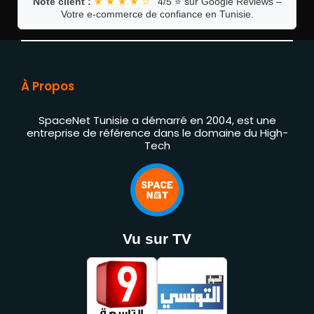
Note client :
★ ★ ★ ★ ☆
4/5 ⭐ sur Google Reviews –
Votre e-commerce de confiance en Tunisie.
À Propos
SpaceNet Tunisie a démarré en 2004, est une
entreprise de référence dans le domaine du High-
Tech
Vu sur TV