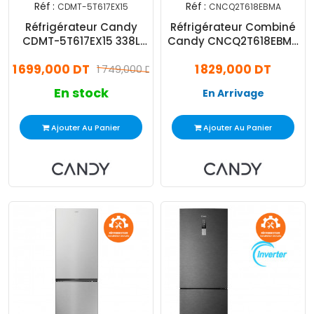
Réf :
Réf :
CDMT-5T617EX15
CNCQ2T618EBMA
Réfrigérateur Candy
Réfrigérateur Combiné
CDMT-5T617EX15 338L
Candy CNCQ2T618EBMA
NoFrost Inox
330L NoFrost Noir
1 699,000 DT
1 829,000 DT
1 749,000 DT
En stock
En Arrivage
Ajouter Au Panier
Ajouter Au Panier