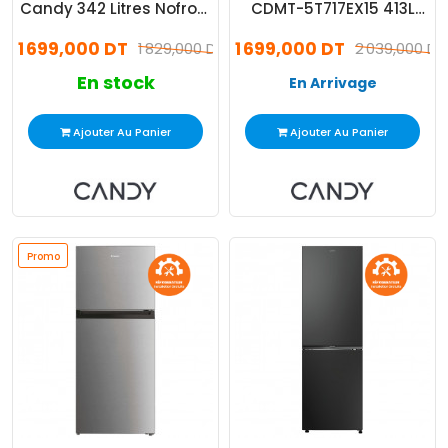
Candy 342 Litres Nofrost
CDMT-5T717EX15 413L
Noir (CCE3T618FB)
NoFrost Inox
1 699,000 DT
1 699,000 DT
1 829,000 DT
2 039,000 DT
En stock
En Arrivage
Ajouter Au Panier
Ajouter Au Panier
Promo