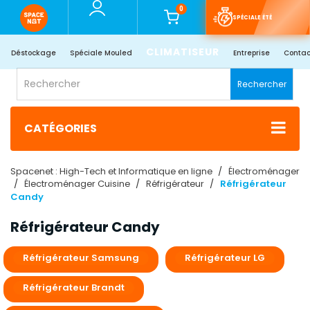
0
SPÉCIALE ÉTÉ
CLIMATISEUR
Déstockage
Spéciale Mouled
Entreprise
Contac
Rechercher
CATÉGORIES
Spacenet : High-Tech et Informatique en ligne
Électroménager
Électroménager Cuisine
Réfrigérateur
Réfrigérateur
Candy
Réfrigérateur Candy
Réfrigérateur Samsung
Réfrigérateur LG
Réfrigérateur Brandt