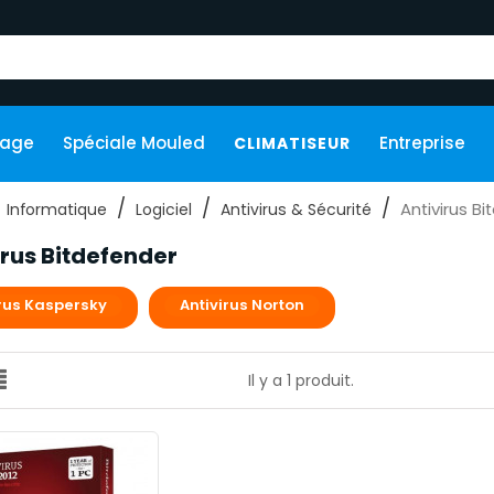
kage
Spéciale Mouled
Entreprise
CLIMATISEUR
Antivirus B
Informatique
Logiciel
Antivirus & Sécurité
irus Bitdefender
irus Kaspersky
Antivirus Norton
Il y a 1 produit.