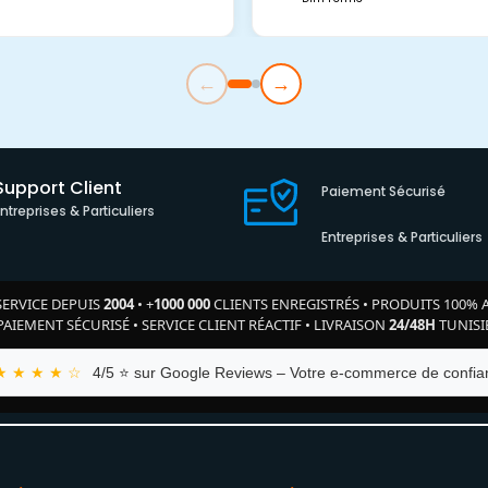
←
→
Support Client
Paiement Sécurisé
Entreprises & Particuliers
Entreprises & Particuliers
SERVICE DEPUIS
2004
•
+
1000 000
CLIENTS ENREGISTRÉS
•
PRODUITS 100% 
PAIEMENT SÉCURISÉ
•
SERVICE CLIENT RÉACTIF
•
LIVRAISON
24/48H
TUNISI
★ ★ ★ ★ ☆
4/5 ⭐ sur Google Reviews – Votre e-commerce de confian