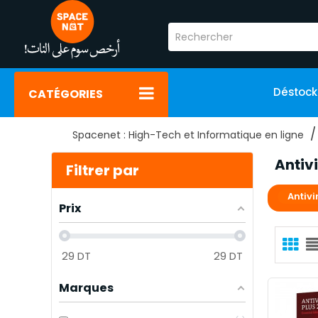
Déstoc
CATÉGORIES
Spacenet : High-Tech et Informatique en ligne
Antiv
Filtrer par
Antiv
Prix
29
DT
29
DT
Marques