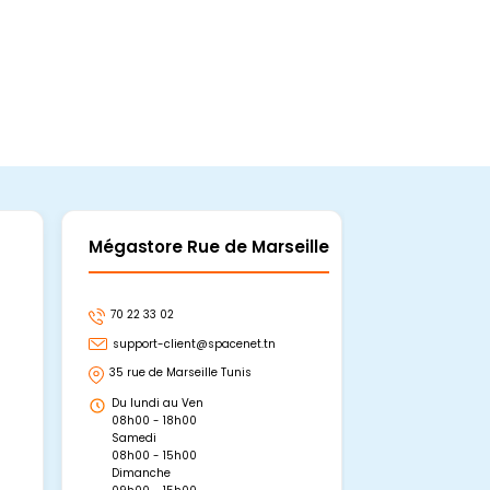
Mégastore Rue de Marseille
Mégastore
70 22 33 02
70 22 33 06
support-client@spacenet.tn
support-clie
35 rue de Marseille Tunis
Avenue Abou 
Hammamet, 
Du lundi au Ven
Du lundi au 
08h00 - 18h00
08h00 - 19h0
Samedi
Dimanche
08h00 - 15h00
09h00 - 15h0
Dimanche