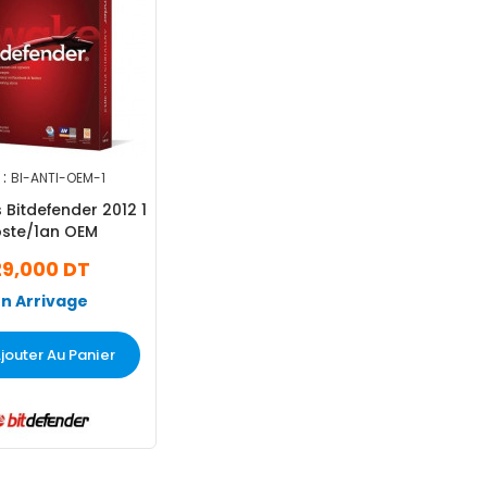
:
BI-ANTI-OEM-1
s Bitdefender 2012 1
ste/1an OEM
29,000 DT
En Arrivage
jouter Au Panier