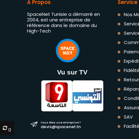
À Propos
Service 
SpaceNet Tunisie a démarré en
Nos M
2004, est une entreprise de
Servic
référence dans le domaine du
High-Tech
Servic
Comm
Paiem
Expédi
Fidéli
Vu sur TV
Retou
Répara
Condit
Assur
SAV
Vous êtes une entreprise ?
Facili
devis@spacenet.tn
0
0