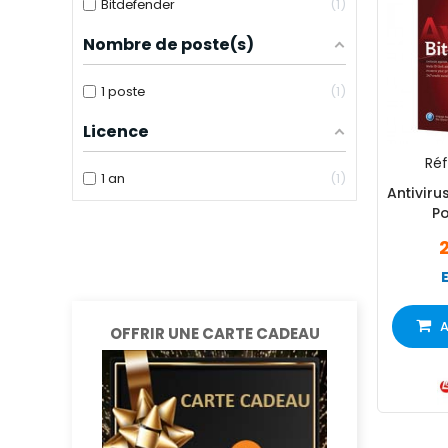
Bitdefender
1
Nombre de poste(s)
1 poste
1
Licence
Réf 
1 an
1
Antiviru
Po
A
OFFRIR UNE CARTE CADEAU