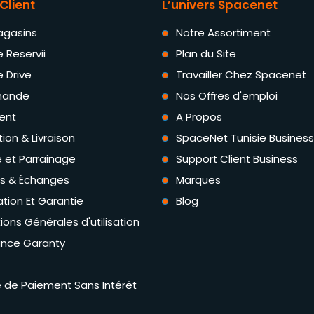
Client
L’univers Spacenet
agasins
Notre Assortiment
e Reservii
Plan du Site
e Drive
Travailler Chez Spacenet
ande
Nos Offres d'emploi
ent
A Propos
tion & Livraison
SpaceNet Tunisie Business
té et Parrainage
Support Client Business
rs & Échanges
Marques
tion Et Garantie
Blog
ions Générales d'utilisation
ance Garanty
té de Paiement Sans Intérêt