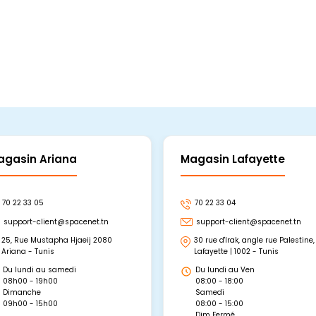
agasin Ariana
Magasin Lafayette
70 22 33 05
70 22 33 04
support-client@spacenet.tn
support-client@spacenet.tn
25, Rue Mustapha Hjaeij 2080
30 rue d'Irak, angle rue Palestine,
Ariana - Tunis
Lafayette | 1002 - Tunis
Du lundi au samedi
Du lundi au Ven
08h00 - 19h00
08:00 - 18:00
Dimanche
Samedi
09h00 - 15h00
08:00 - 15:00
Dim Fermé