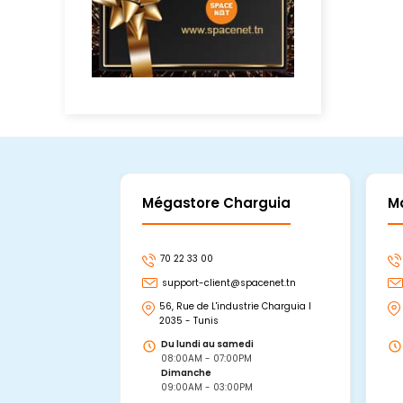
Mégastore Charguia
M
70 22 33 00
support-client@spacenet.tn
56, Rue de L'industrie Charguia I
2035 - Tunis
Du lundi au samedi
08:00AM - 07:00PM
Dimanche
09:00AM - 03:00PM