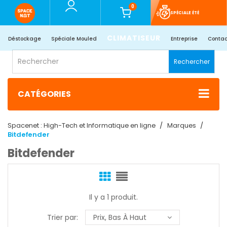
0
SPÉCIALE ÉTÉ
CLIMATISEUR
Déstockage
Spéciale Mouled
Entreprise
Contac
Rechercher
CATÉGORIES
Spacenet : High-Tech et Informatique en ligne
Marques
Bitdefender
Bitdefender
Il y a 1 produit.
Trier par:
Prix, Bas À Haut