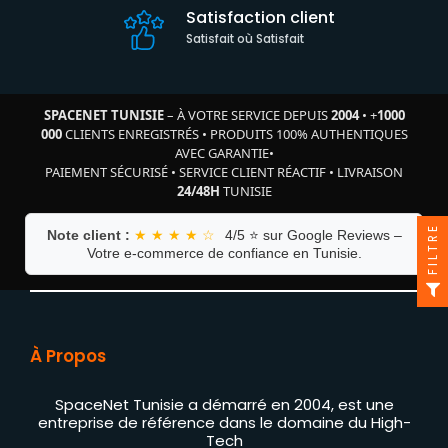
Satisfaction client
Satisfait où Satisfait
SPACENET TUNISIE
– À VOTRE SERVICE DEPUIS
2004
•
+
1000
000
CLIENTS ENREGISTRÉS
•
PRODUITS 100% AUTHENTIQUES
AVEC GARANTIE
•
PAIEMENT SÉCURISÉ
•
SERVICE CLIENT RÉACTIF
•
LIVRAISON
24/48H
TUNISIE
FILTRE
Note client :
★ ★ ★ ★ ☆
4/5 ⭐ sur Google Reviews –
Votre e-commerce de confiance en Tunisie.
À Propos
SpaceNet Tunisie a démarré en 2004, est une
entreprise de référence dans le domaine du High-
Tech