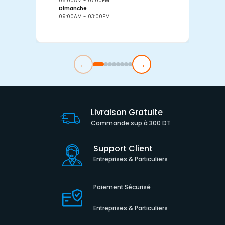
08:00AM - 07:00PM
0
Dimanche
D
09:00AM - 03:00PM
0
←
→
Livraison Gratuite
Commande sup à 300 DT
Support Client
Entreprises & Particuliers
Paiement Sécurisé
Entreprises & Particuliers