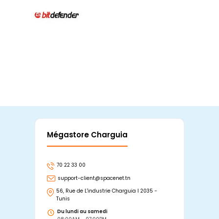
Mégastore Charguia
Mag
70 22 33 00
7
support-client@spacenet.tn
s
56, Rue de L'industrie Charguia I 2035 -
25
Tunis
Tu
Du lundi au samedi
D