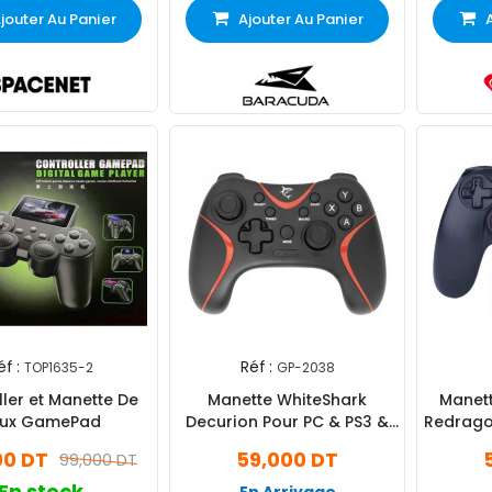
jouter Au Panier
Ajouter Au Panier
éf :
Réf :
TOP1635-2
GP-2038
ler et Manette De
Manette WhiteShark
Manet
ux GamePad
Decurion Pour PC & PS3 &
Redrago
Android Box Noir
00 DT
59,000 DT
99,000 DT
En stock