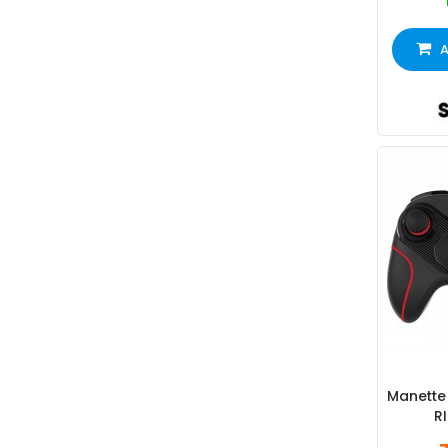
A
Manette
R