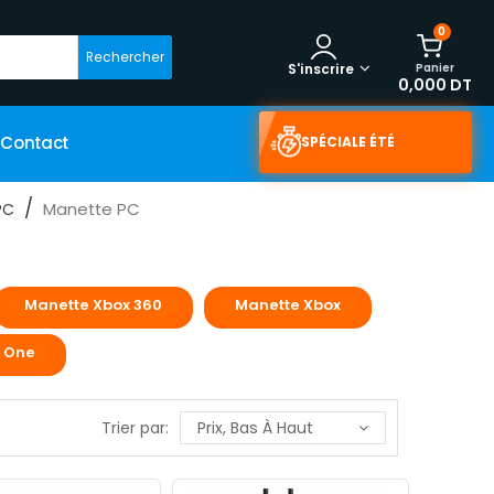
0
Rechercher
Panier
S'inscrire
0,000 DT
Contact
SPÉCIALE ÉTÉ
Manette PC
PC
Manette Xbox 360
Manette Xbox
 One
Trier par:
Prix, Bas À Haut