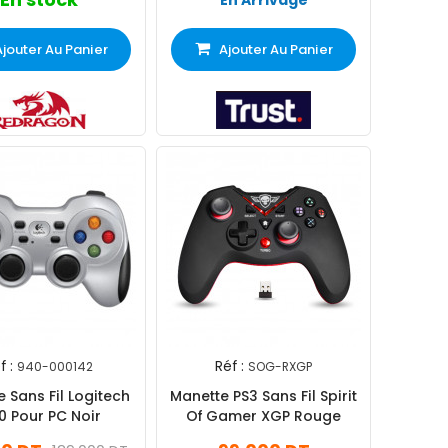
En Arrivage
Ajouter Au Panier
Ajouter Au Panier
f :
Réf :
940-000142
SOG-RXGP
 Sans Fil Logitech
Manette PS3 Sans Fil Spirit
0 Pour PC Noir
Of Gamer XGP Rouge