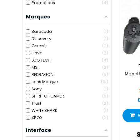
Promotions
4
Marques
Baracuda
1
Discovery
1
Genesis
2
Havit
2
LOGITECH
4
MSI
2
Manett
REDRAGON
5
sans Marque
10
Sony
1
SPIRIT OF GAMER
6
Trust
2
WHITE SHARK
1
A
XBOX
2
Interface