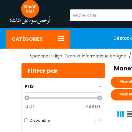
Déstoc
CATÉGORIES
Spacenet : High-Tech et Informatique en ligne
Manet
Filtrer par
Manet
Prix
Manet
3
DT
1499
DT
Disponible
14