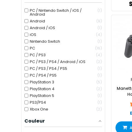
PC / Nintendo Switch / iOS /
1
Android
Android
9
Android / iOS
1
iOS
4
Nintendo Switch
1
PC
16
PC / PS3
4
PC / PS3 / PS4 / Android / iOS
2
PC / PS3 / PS4 / PS5
1
PC / PS4 / PS5
1
PlayStation 3
5
Manett
PlayStation 4
2
Ha
PlayStation 5
1
PS3/PS4
1
Xbox One
2
Couleur
A