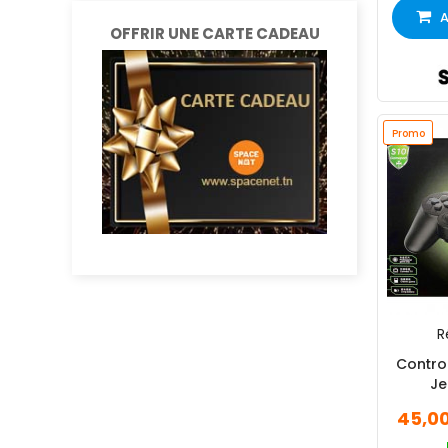
A
OFFRIR UNE CARTE CADEAU
Promo
R
Control
Je
45,0