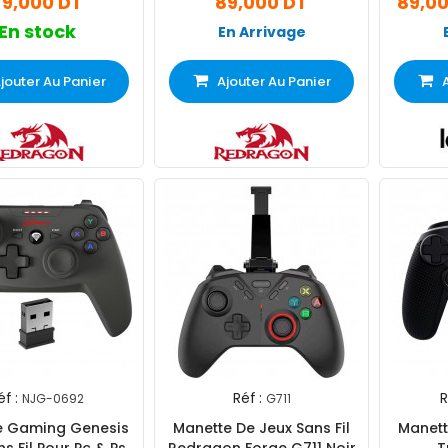
79,000 DT
89,000 DT
89,0
En stock
En Arrivage
jouter Au Panier
Ajouter Au Panier
éf :
Réf :
R
NJG-0692
G711
e Gaming Genesis
Manette De Jeux Sans Fil
Manett