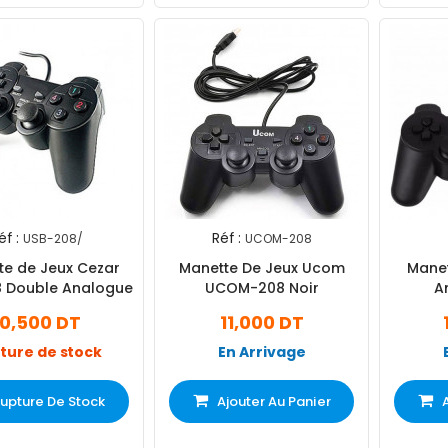
éf :
Réf :
USB-208/
UCOM-208
te de Jeux Cezar
Manette De Jeux Ucom
Manet
 Double Analogue
UCOM-208 Noir
A
10,500 DT
11,000 DT
ture de stock
En Arrivage
upture De Stock
Ajouter Au Panier