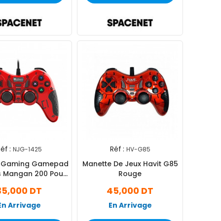
éf :
Réf :
NJG-1425
HV-G85
e Gaming Gamepad
Manette De Jeux Havit G85
s Mangan 200 Pour
Rouge
PC
35,000 DT
45,000 DT
En Arrivage
En Arrivage