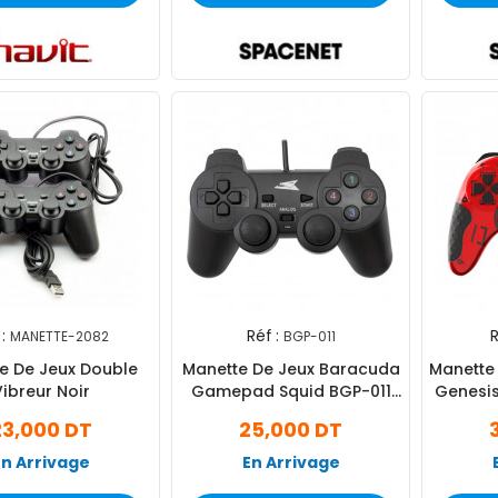
:
Réf :
R
MANETTE-2082
BGP-011
e De Jeux Double
Manette De Jeux Baracuda
Manett
ibreur Noir
Gamepad Squid BGP-011
Genesi
Noir
23,000 DT
25,000 DT
En Arrivage
En Arrivage