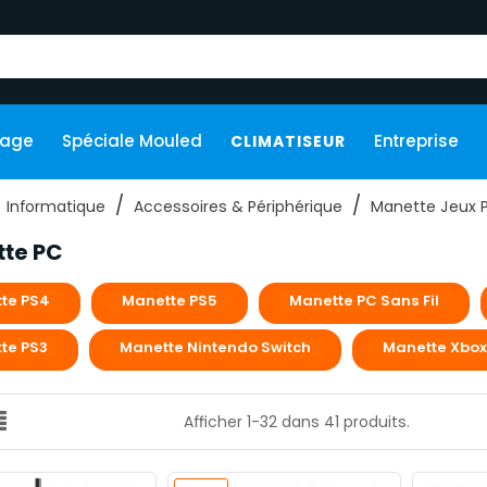
kage
Spéciale Mouled
Entreprise
CLIMATISEUR
Informatique
Accessoires & Périphérique
Manette Jeux 
te PC
te PS4
Manette PS5
Manette PC Sans Fil
te PS3
Manette Nintendo Switch
Manette Xbox
Afficher 1-32 dans 41 produits.