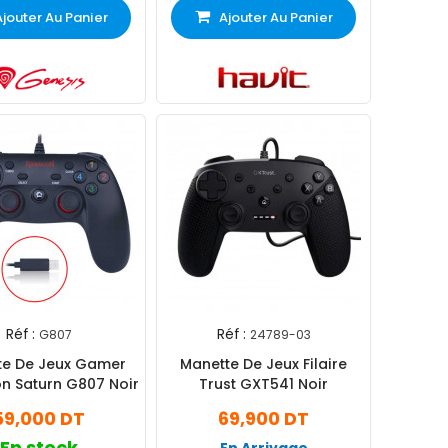
Ajouter Au Panier
Ajouter Au Panier
Réf :
Réf :
G807
24789-03
te De Jeux Gamer
Manette De Jeux Filaire
n Saturn G807 Noir
Trust GXT541 Noir
59,000 DT
69,900 DT
En stock