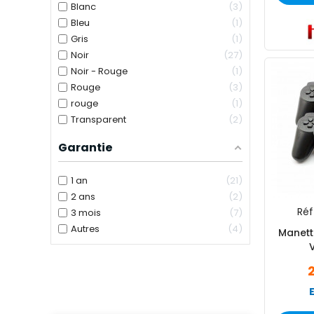
Blanc
3
Bleu
1
Gris
1
Noir
27
Noir - Rouge
1
Rouge
3
rouge
1
Transparent
2
Garantie
1 an
21
2 ans
2
Réf 
3 mois
7
Autres
4
Manett
V