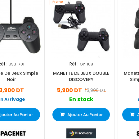
Promo
Réf :
Réf :
USB-701
GP-108
e De Jeux Simple
MANETTE DE JEUX DOUBLE
Manett
Noir
DISCOVERY
Sim
3,900 DT
5,900 DT
13,900 DT
En stock
En Arrivage
jouter Au Panier
Ajouter Au Panier