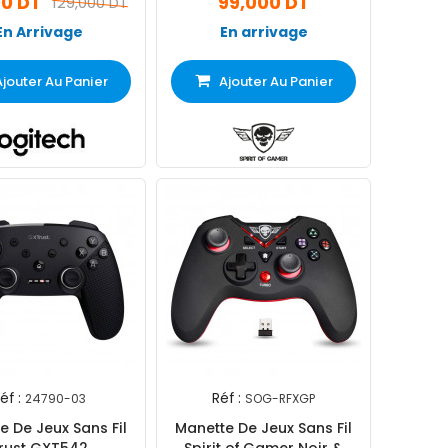
00 DT
99,000 DT
129,000 DT
En Arrivage
En arrivage
Ajouter Au Panier
Ajouter Au Panier
éf :
Réf :
24790-03
SOG-RFXGP
e De Jeux Sans Fil
Manette De Jeux Sans Fil