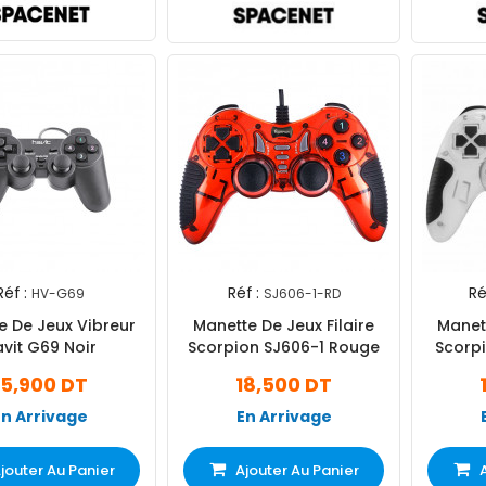
Réf :
Réf :
Ré
HV-G69
SJ606-1-RD
e De Jeux Vibreur
Manette De Jeux Filaire
Manett
vit G69 Noir
Scorpion SJ606-1 Rouge
Scorpi
15,900 DT
18,500 DT
En Arrivage
En Arrivage
jouter Au Panier
Ajouter Au Panier