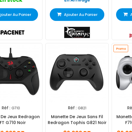
En Arrivage
jouter Au Panier
Ajouter Au Panier
Promo
Réf :
Réf :
Ré
G710
G821
 De Jeux Redragon
Manette De Jeux Sans Fil
Manette
IFT G710 Noir
Redragon Tophis G821 Noir
F71