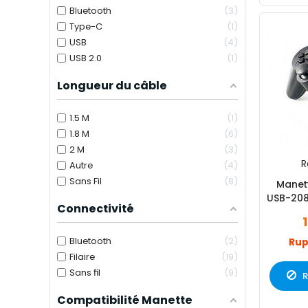
Bluetooth
3
Type-C
1
USB
4
USB 2.0
1
Longueur du câble
1.5 M
1
1.8 M
6
2 M
3
R
Autre
4
Sans Fil
8
Manet
USB-208
Connectivité
Bluetooth
2
Rup
Filaire
19
Sans fil
9
R
Compatibilité Manette