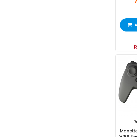
A
R
Manett