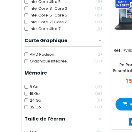
Intel Core Ultra 5
6
Intel Core i3 | Core 3
10
Intel Core i5 | Core 5
16
Intel Core i7 | Core 7
16
Intel Core Ultra 7
9
Carte Graphique
Réf :
PV15
AMD Radeon
2
Graphique Intégrée
57
Pc Por
Essentia
Mémoire
3 8Go 5
1 
8 Go
21
16 Go
19
24 Go
6
A
32 Go
13
Taille de l'écran