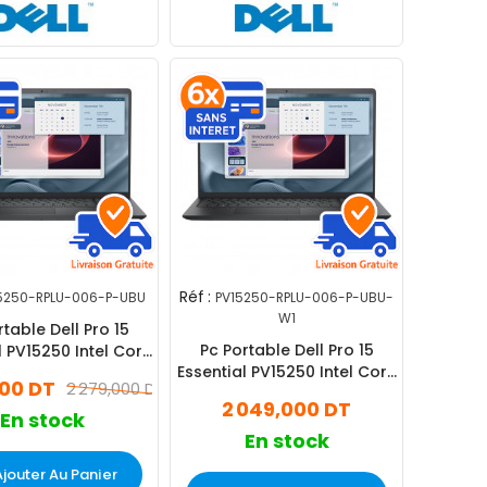
Réf :
5250-RPLU-006-P-UBU
PV15250-RPLU-006-P-UBU-
W1
rtable Dell Pro 15
Pc Portable Dell Pro 15
l PV15250 Intel Core
Essential PV15250 Intel Core
én 8Go 512Go SSD
000 DT
2 279,000 DT
i7 13Gén 8Go 512Go SSD
2 049,000 DT
Windows 11 Pro
En stock
En stock
Ajouter Au Panier