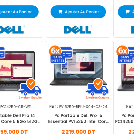
jouter Au Panier
Ajouter Au Panier
Réf :
Réf 
PC14250-C5-W11
PV15250-RPLU-004-C3-24
table Dell Pro 14
Pc Portable Dell Pro 15
Pc Por
 Core 5 8Go 512Go
Essential PV15250 Intel Core
PC14250
Windows 11 Pro
3 24Go 512Go SSD
159,000 DT
2 219,000 DT
2 