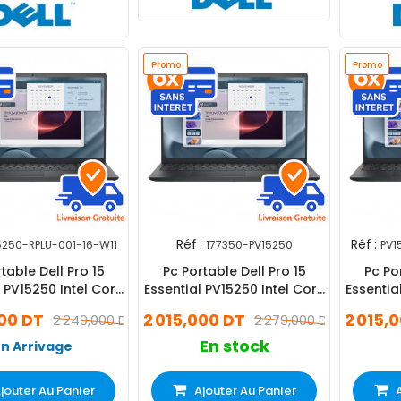
Promo
Promo
Réf :
Réf :
5250-RPLU-001-16-W11
177350-PV15250
PV1
table Dell Pro 15
Pc Portable Dell Pro 15
Pc Po
l PV15250 Intel Core
Essential PV15250 Intel Core
Essentia
én 16Go 512Go SSD
i7 13Gén 8Go 512Go SSD
i7 13G
000 DT
2 015,000 DT
2 015,
2 249,000 DT
2 279,000 DT
ndows 11 Pro
En stock
En Arrivage
jouter Au Panier
Ajouter Au Panier