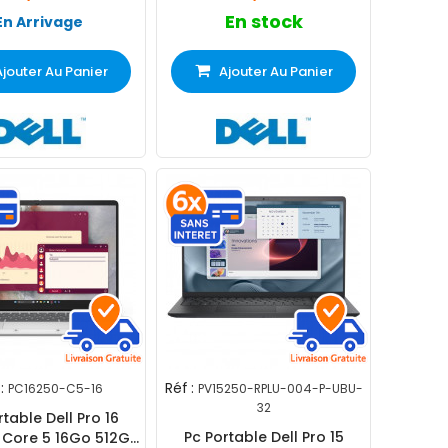
En stock
En Arrivage
Ajouter Au Panier
Ajouter Au Panier
:
Réf :
PC16250-C5-16
PV15250-RPLU-004-P-UBU-
32
rtable Dell Pro 16
Pc Portable Dell Pro 15
 Core 5 16Go 512Go