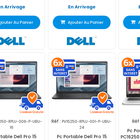
En Arrivage
En Arrivage
jouter Au Panier
Ajouter Au Panier
Réf :
Réf 
250-RPLU-006-P-UBU-
PV15250-RPLU-001-P-UBU-
16
24
Pc Po
table Dell Pro 15
Pc Portable Dell Pro 15
PC16250