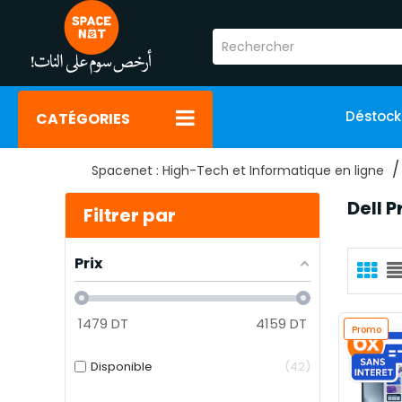
Déstoc
CATÉGORIES
Spacenet : High-Tech et Informatique en ligne
Dell P
Filtrer par
Prix
1479
DT
4159
DT
Promo
Disponible
42