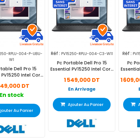
Réf :
Réf :
250-RPLU-004-P-UBU-
PV15250-RPLU-004-C3-W11
PV1
W1
Pc Portable Dell Pro 15
Pc Po
table Dell Pro 15
Essential PV15250 Intel Core
Essentia
l PV15250 Intel Core
3 8Go 512Go SSD Windows
3 1
1 549,000 DT
1 609,
12Go SSD Windows
11 Pro
549,000 DT
11 Pro
En Arrivage
En stock
Ajouter Au Panier
jouter Au Panier