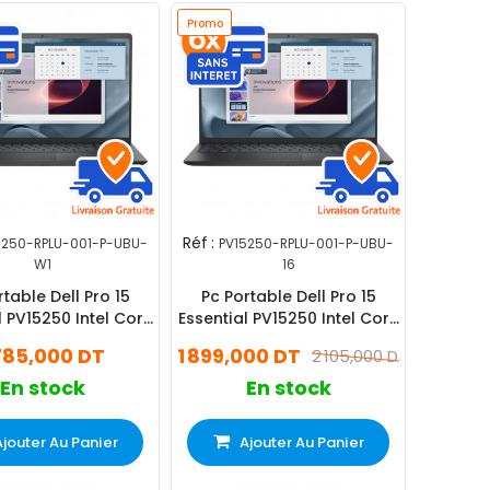
Promo
Réf :
5250-RPLU-001-P-UBU-
PV15250-RPLU-001-P-UBU-
W1
16
rtable Dell Pro 15
Pc Portable Dell Pro 15
l PV15250 Intel Core
Essential PV15250 Intel Core
én 8Go 512Go SSD
i5 13Gén 16Go 512Go SSD
 785,000 DT
1 899,000 DT
2 105,000 DT
ndows 11 Pro
En stock
En stock
Ajouter Au Panier
Ajouter Au Panier