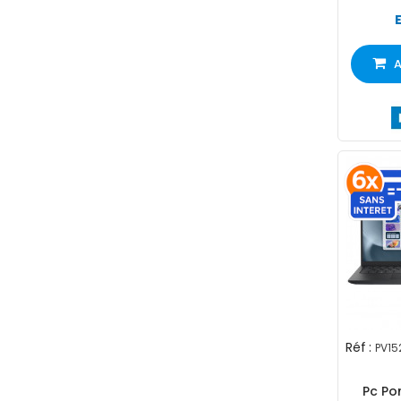
A
Réf :
PV15
Pc Por