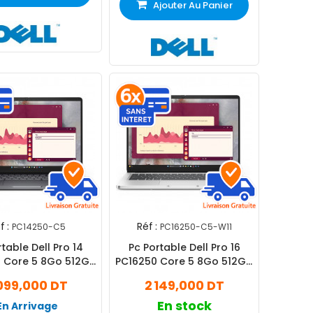
Ajouter Au Panier
f :
Réf :
PC14250-C5
PC16250-C5-W11
table Dell Pro 14
Pc Portable Dell Pro 16
 Core 5 8Go 512Go
PC16250 Core 5 8Go 512Go
SSD
SSD Windows 11 Pro
099,000 DT
2 149,000 DT
En stock
En Arrivage