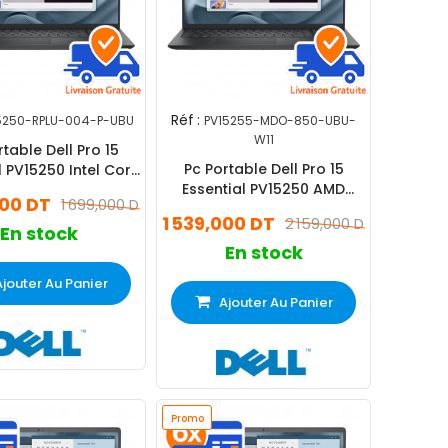
Réf :
5250-RPLU-004-P-UBU
PV15255-MDO-850-UBU-
W11
rtable Dell Pro 15
Pc Portable Dell Pro 15
l PV15250 Intel Core
Essential PV15250 AMD
8Go 512Go SSD
000 DT
1 699,000 DT
Ryzen 5 8Go 512Go SSD
1 539,000 DT
2 159,000 DT
Windows 11 pro
En stock
En stock
Ajouter Au Panier
Ajouter Au Panier
Promo