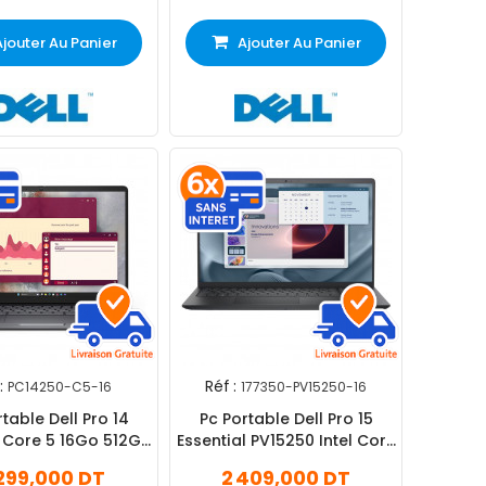
Ajouter Au Panier
Ajouter Au Panier
:
Réf :
PC14250-C5-16
177350-PV15250-16
table Dell Pro 14
Pc Portable Dell Pro 15
 Core 5 16Go 512Go
Essential PV15250 Intel Core
SSD
i7 13Gén 16Go 512Go SSD
299,000 DT
2 409,000 DT