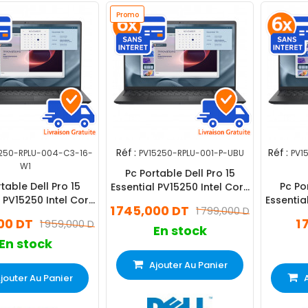
Promo
Réf :
Réf :
250-RPLU-004-C3-16-
PV15250-RPLU-001-P-UBU
PV1
W1
Pc Portable Dell Pro 15
table Dell Pro 15
Pc Po
Essential PV15250 Intel Core
l PV15250 Intel Core
Essentia
i5 13Gén 8Go 512Go SSD
1 745,000 DT
1 799,000 DT
512Go SSD Windows
i5 13G
000 DT
1
1 959,000 DT
11 Pro
Wi
En stock
En stock
Ajouter Au Panier
jouter Au Panier