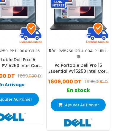
Réf :
5250-RPLU-004-C3-16
PV15250-RPLU-004-P-UBU-
16
rtable Dell Pro 15
Pc Portable Dell Pro 15
l PV15250 Intel Core
Essential PV15250 Intel Core
6Go 512Go SSD
000 DT
1 899,000 DT
3 16Go 512Go SSD
1 609,000 DT
1 699,000 DT
En Arrivage
En stock
Ajouter Au Panier
Ajouter Au Panier