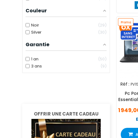
Couleur
Promo
Noir
29
Silver
30
Garantie
1 an
50
3 ans
9
Réf :
PV1
Pc Por
Essentia
i5 13G
1 949,
Wi
OFFRIR UNE CARTE CADEAU
A