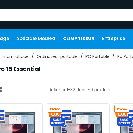
kage
Spéciale Mouled
Entreprise
CLIMATISEUR
Informatique
Ordinateur portable
PC Portable
Pc Port
ro 15 Essential
Afficher 1-32 dans 59 produits.
Promo
Promo