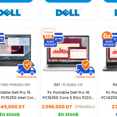
Promo
Réf :
Ré
77350-PV15250-W11
PC16250-C5
table Dell Pro 15
Pc Portable Dell Pro 16
Pc Por
l PV15250 Intel Core
PC16250 Core 5 8Go 512Go
PC14250
én 8Go 512Go SSD
SSD
049,000 DT
2 099,000 DT
2 
2 199,000 DT
ndows 11 Pro
En stock
En stock