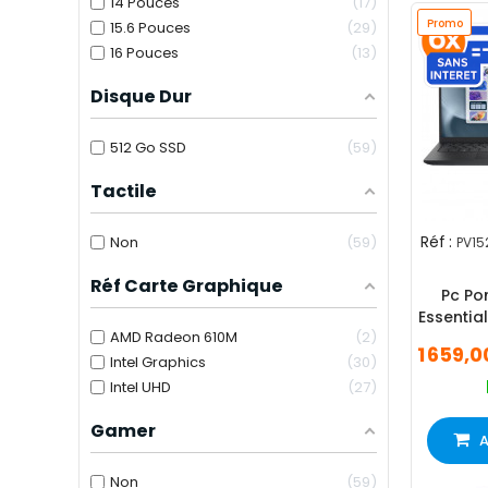
14 Pouces
17
Promo
15.6 Pouces
29
16 Pouces
13
Disque Dur
512 Go SSD
59
Tactile
Réf :
Non
59
PV15
Réf Carte Graphique
Pc Por
Essentia
AMD Radeon 610M
2
3 16Go 
1 659,
Intel Graphics
30
Intel UHD
27
Gamer
A
Non
59