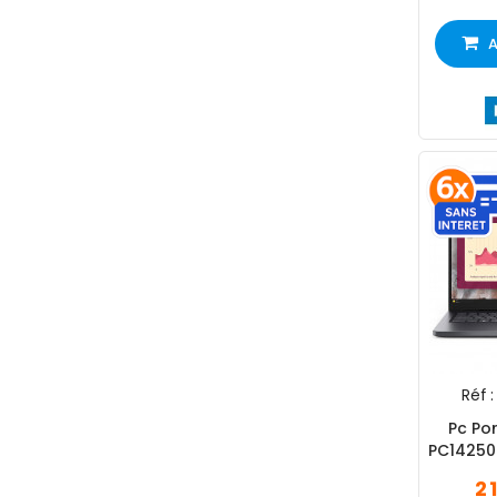
A
Réf :
Pc Por
PC14250
SSD 
2 