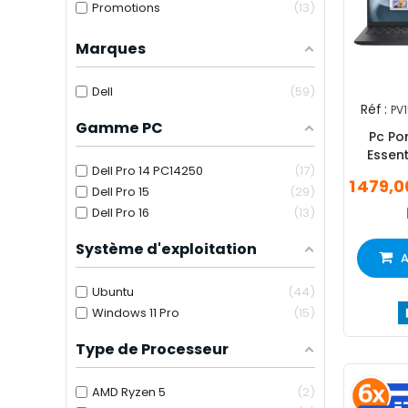
Promotions
13
Marques
Dell
59
Réf :
PV
Gamme PC
Pc Por
Essen
Dell Pro 14 PC14250
17
Ryzen
1 479,
Dell Pro 15
29
Dell Pro 16
13
Système d'exploitation
A
Ubuntu
44
Windows 11 Pro
15
Type de Processeur
AMD Ryzen 5
2