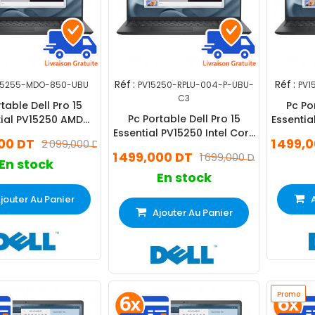
Réf :
Réf :
15255-MDO-850-UBU
PV15250-RPLU-004-P-UBU-
PV1
C3
table Dell Pro 15
Pc Po
Pc Portable Dell Pro 15
tial PV15250 AMD
Essentia
Essential PV15250 Intel Core
 5 8Go 512Go SSD
3 
000 DT
1 499,
2 099,000 DT
3 8Go 512Go SSD
1 499,000 DT
1 699,000 DT
En stock
En stock
jouter Au Panier
Ajouter Au Panier
Promo