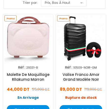
Trier par:
Prix, Bas À Haut
Promo
Promo
Réf :
Réf :
29331-8
10509-NOIR-GM
Malette De Maquillage
Valise Franco Amor
Rllakuma Marron
Grand Modèle Noir
44,000 DT
89,000 DT
55,000 DT
119,000 DT
En Arrivage
Rupture de stock