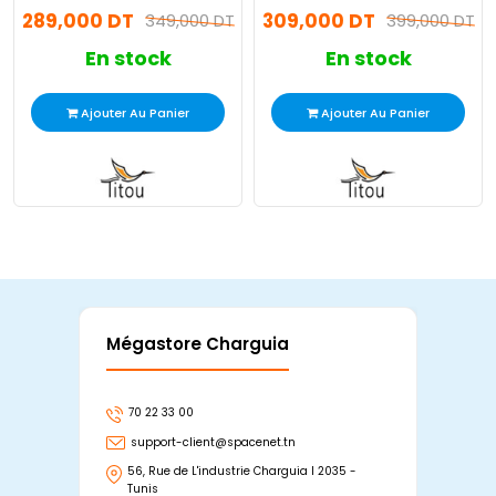
289,000 DT
309,000 DT
349,000 DT
Chwingum
399,000 DT
En stock
En stock
Ajouter Au Panier
Ajouter Au Panier
Mégastore Charguia
Mag
70 22 33 00
7
support-client@spacenet.tn
s
56, Rue de L'industrie Charguia I 2035 -
25
Tunis
Tu