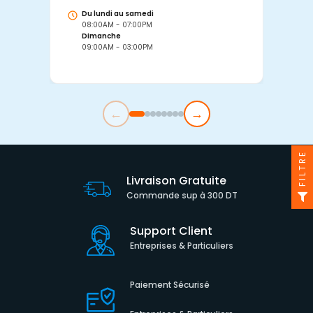
Du lundi au samedi
D
08:00AM - 07:00PM
0
Dimanche
D
09:00AM - 03:00PM
0
←
→
FILTRE
Livraison Gratuite
Commande sup à 300 DT
Support Client
Entreprises & Particuliers
Paiement Sécurisé