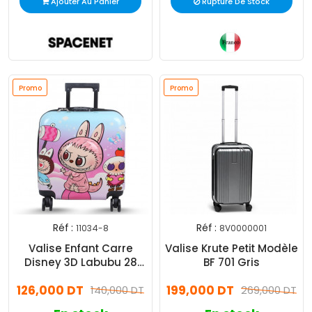
Ajouter Au Panier
Rupture De Stock
Promo
Promo
Réf :
Réf :
11034-8
8V0000001
Valise Enfant Carre
Valise Krute Petit Modèle
Disney 3D Labubu 28
BF 701 Gris
Litres
126,000 DT
199,000 DT
140,000 DT
269,000 DT