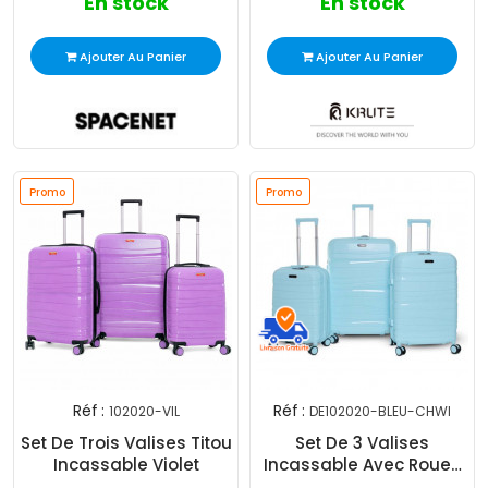
En stock
En stock
Ajouter Au Panier
Ajouter Au Panier
Promo
Promo
Réf :
Réf :
102020-VIL
DE102020-BLEU-CHWI
Set De Trois Valises Titou
Set De 3 Valises
Incassable Violet
Incassable Avec Roues
Démontables Bleu