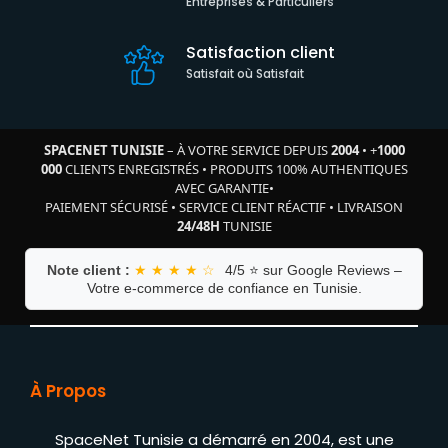
Entreprises & Particuliers
Satisfaction client
Satisfait où Satisfait
SPACENET TUNISIE
– À VOTRE SERVICE DEPUIS
2004
•
+
1000
000
CLIENTS ENREGISTRÉS
•
PRODUITS 100% AUTHENTIQUES
AVEC GARANTIE
•
PAIEMENT SÉCURISÉ
•
SERVICE CLIENT RÉACTIF
•
LIVRAISON
24/48H
TUNISIE
Note client :
★ ★ ★ ★ ☆
4/5 ⭐ sur Google Reviews –
Votre e-commerce de confiance en Tunisie.
À Propos
SpaceNet Tunisie a démarré en 2004, est une