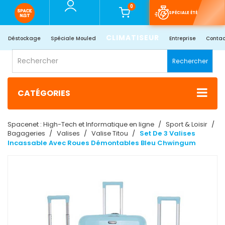
0
SPÉCIALE ÉTÉ
CLIMATISEUR
Déstockage
Spéciale Mouled
Entreprise
Contac
Rechercher
CATÉGORIES
Spacenet : High-Tech et Informatique en ligne
Sport & Loisir
Bagageries
Valises
Valise Titou
Set De 3 Valises
Incassable Avec Roues Démontables Bleu Chwingum