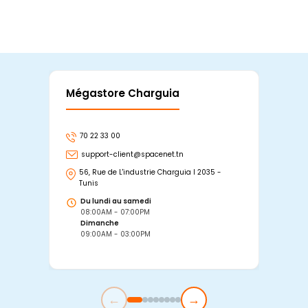
Mégastore Charguia
Mag
70 22 33 00
7
support-client@spacenet.tn
s
56, Rue de L'industrie Charguia I 2035 -
25
Tunis
Tu
Du lundi au samedi
D
08:00AM - 07:00PM
0
Dimanche
D
09:00AM - 03:00PM
0
←
→