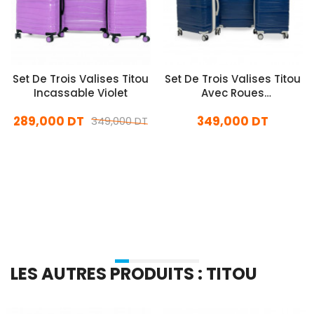
Set De Trois Valises Titou
Set De Trois Valises Titou
Incassable Violet
Avec Roues
Démontables Bleu
289,000 DT
349,000 DT
349,000 DT
Marine et Beige
En stock
En stock
Ajouter Au Panier
Ajouter Au Panier
LES AUTRES PRODUITS : TITOU