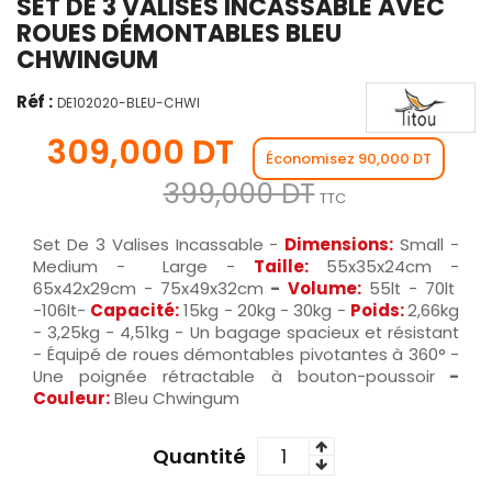
SET DE 3 VALISES INCASSABLE AVEC
ROUES DÉMONTABLES BLEU
CHWINGUM
Réf :
DE102020-BLEU-CHWI
309,000 DT
Économisez 90,000 DT
399,000 DT
TTC
Set De 3 Valises Incassable -
Dimensions:
Small -
Medium - Large -
Taille:
55x35x24cm -
65x42x29cm - 75x49x32cm
-
Volume:
55lt - 70lt
-106lt-
Capacité:
15kg - 20kg - 30kg -
Poids:
2,66kg
- 3,25kg - 4,51kg - Un bagage spacieux et résistant
- Équipé de roues démontables pivotantes à 360° -
Une poignée rétractable à bouton-poussoir
-
Couleur:
Bleu Chwingum
Quantité