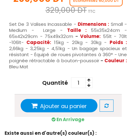
Économisez 60,000 DT
329,000 DT
TTC
Set De 3 Valises Incassable -
Dimensions :
Small -
Medium - Large -
Taille :
55x35x24cm -
65x42x29cm - 75x49x32cm
-
Volume:
55lt - 70lt
-106lt-
Capacité:
15kg - 20kg - 30kg -
Poids :
2,66kg - 3,25kg - 4,51kg - Un bagage spacieux et
résistant - Équipé de roues pivotantes à 360° - Une
poignée rétractable à bouton-poussoir
-
Couleur :
Bleu Mat
Quantité
Ajouter au panier
En Arrivage
Existe aussi en d'autre(s) couleur(s) :