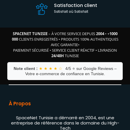
Satisfaction client
Satisfait où Satisfait
SPACENET TUNISIE
– À VOTRE SERVICE DEPUIS
2004
•
+
1000
000
CLIENTS ENREGISTRÉS
•
PRODUITS 100% AUTHENTIQUES
AVEC GARANTIE
•
PAIEMENT SÉCURISÉ
•
SERVICE CLIENT RÉACTIF
•
LIVRAISON
24/48H
TUNISIE
Note client :
★ ★ ★ ★ ☆
4/5 ⭐ sur Google Reviews –
Votre e-commerce de confiance en Tunisie.
À Propos
SpaceNet Tunisie a démarré en 2004, est une
entreprise de référence dans le domaine du High-
Tech