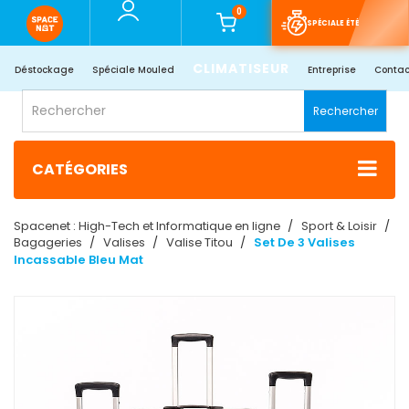
0
SPÉCIALE ÉTÉ
CLIMATISEUR
Déstockage
Spéciale Mouled
Entreprise
Contac
Rechercher
CATÉGORIES
Spacenet : High-Tech et Informatique en ligne
Sport & Loisir
Bagageries
Valises
Valise Titou
Set De 3 Valises
Incassable Bleu Mat