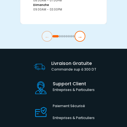
08:00AM - 07:00PM
0
Dimanche
D
09:00AM - 03:00PM
0
←
→
Livraison Gratuite
Commande sup à 300 DT
Support Client
Entreprises & Particuliers
Paiement Sécurisé
Entreprises & Particuliers