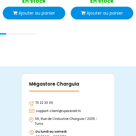
En stock
En stock
Ajouter au panier
Ajouter au panier
Mégastore Charguia
Mag
70 22 33 00
7
support-client@spacenet.tn
s
56, Rue de L'industrie Charguia I 2035 -
25
Tunis
Tu
Du lundi au samedi
D