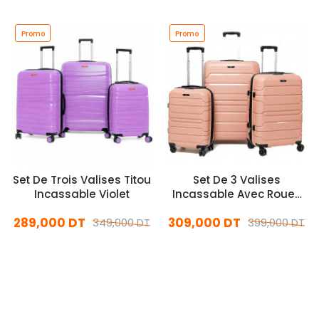
Promo
Promo
Set De Trois Valises Titou
Set De 3 Valises
Incassable Violet
Incassable Avec Roues
Démontables Rose
289,000 DT
309,000 DT
349,000 DT
399,000 DT
En stock
En stock
Ajouter Au Panier
Ajouter Au Panier