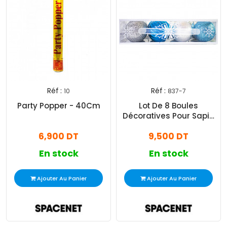
Réf :
Réf :
10
837-7
Party Popper - 40Cm
Lot De 8 Boules
Décoratives Pour Sapin
Noël Bleu Argent -
6,900 DT
9,500 DT
Somoco
En stock
En stock
Ajouter Au Panier
Ajouter Au Panier