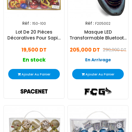
Réf :
Réf :
150-100
F205002
Lot De 20 Pièces
Masque LED
Décoratives Pour Sapin
Transformable Bluetooth
Rouge Et Blanc
FCG Noir
19,500 DT
205,000 DT
290,000 DT
En stock
En Arrivage
Ajouter Au Panier
Ajouter Au Panier