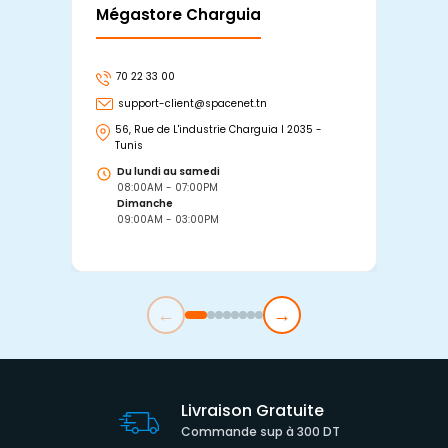
Mégastore Charguia
Mag
70 22 33 00
7
support-client@spacenet.tn
s
56, Rue de L'industrie Charguia I 2035 -
25
Tunis
Tu
Du lundi au samedi
D
08:00AM - 07:00PM
0
Dimanche
D
09:00AM - 03:00PM
0
←
→
Livraison Gratuite
Commande sup à 300 DT