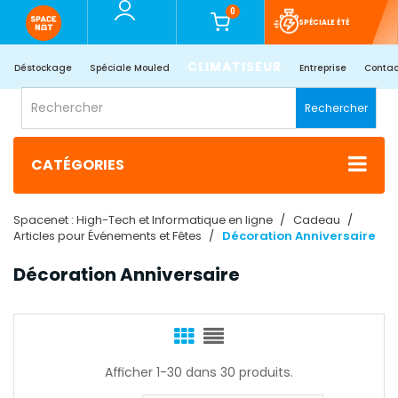
0
SPÉCIALE ÉTÉ
CLIMATISEUR
Déstockage
Spéciale Mouled
Entreprise
Contac
Rechercher
CATÉGORIES
Spacenet : High-Tech et Informatique en ligne
Cadeau
Articles pour Événements et Fêtes
Décoration Anniversaire​
Décoration Anniversaire​
Afficher 1-30 dans 30 produits.