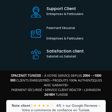
Support Client
Entreprises & Particuliers
Paiement Sécurisé
Entreprises & Particuliers
Satisfaction client
Satisfait où Satisfait
SPACENET TUNISIE
– À VOTRE SERVICE DEPUIS
2004
•
+
1000
000
CLIENTS ENREGISTRÉS
•
PRODUITS 100% AUTHENTIQUES
AVEC GARANTIE
•
PAIEMENT SÉCURISÉ
•
SERVICE CLIENT RÉACTIF
•
LIVRAISON
24/48H
TUNISIE
Note client :
★ ★ ★ ★ ☆
4/5 ⭐ sur Google Reviews –
Votre e-commerce de confiance en Tunisie.