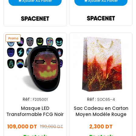
Ajouter Au Panier
Ajouter Au Panier
Promo
Réf :
Réf :
F205001
SOC65-4
Masque LED
Sac Cadeau en Carton
Transformable FCG Noir
Moyen Modèle Rouge
109,000 DT
2,300 DT
190,000 DT