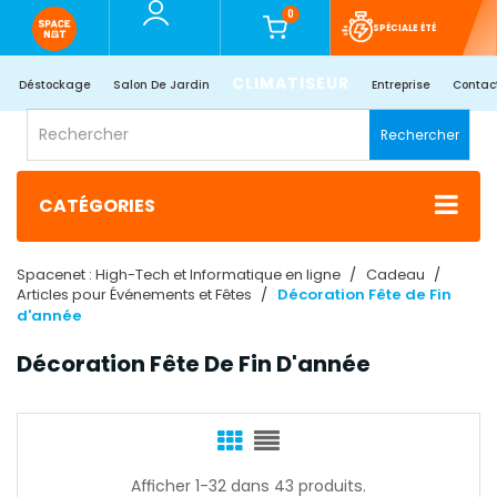
0
SPÉCIALE ÉTÉ
CLIMATISEUR
Déstockage
Salon De Jardin
Entreprise
Contac
Rechercher
CATÉGORIES
Spacenet : High-Tech et Informatique en ligne
Cadeau
Articles pour Événements et Fêtes
Décoration Fête de Fin
d'année
Décoration Fête De Fin D'année
Afficher 1-32 dans 43 produits.