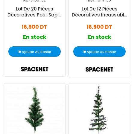
Réf :
Réf :
150-52
614-55
Lot De 20 Pièces
Lot De 12 Pièces
Décoratives Pour Sapin
Décoratives Incassable
Rose Et Argent
Pour Sapin Doré
16,900 DT
16,900 DT
En stock
En stock
Ajouter Au Panier
Ajouter Au Panier