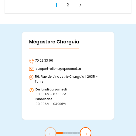
1
2
Mégastore Charguia
Mag
70 22 33 00
7
support-client@spacenet.tn
s
56, Rue de L'industrie Charguia I 2035 -
25
Tunis
Tu
Du lundi au samedi
D
08:00AM - 07:00PM
0
Dimanche
D
09:00AM - 03:00PM
0
←
→