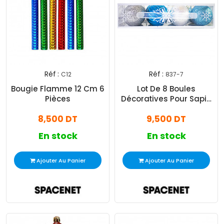
Réf :
Réf :
C12
837-7
Bougie Flamme 12 Cm 6
Lot De 8 Boules
Pièces
Décoratives Pour Sapin
Noël Bleu Argent -
8,500 DT
9,500 DT
Somoco
En stock
En stock
Ajouter Au Panier
Ajouter Au Panier