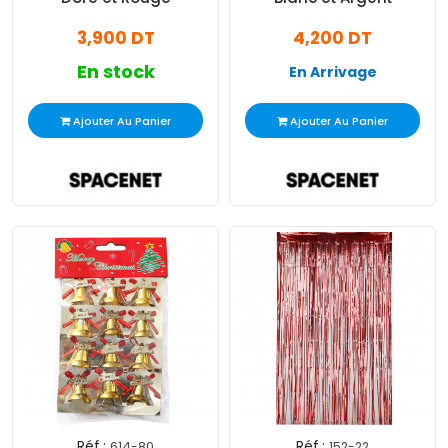
3,900 DT
4,200 DT
En stock
En Arrivage
Ajouter Au Panier
Ajouter Au Panier
Réf :
Réf :
614-80
152-22