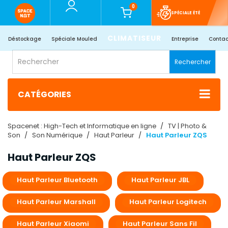
0
SPÉCIALE ÉTÉ
CLIMATISEUR
Déstockage
Spéciale Mouled
Entreprise
Contac
Rechercher
CATÉGORIES
Spacenet : High-Tech et Informatique en ligne
TV | Photo &
Son
Son Numérique
Haut Parleur
Haut Parleur ZQS
Haut Parleur ZQS
Haut Parleur Bluetooth
Haut Parleur JBL
Haut Parleur Marshall
Haut Parleur Logitech
Haut Parleur Xiaomi
Haut Parleur Sans Fil