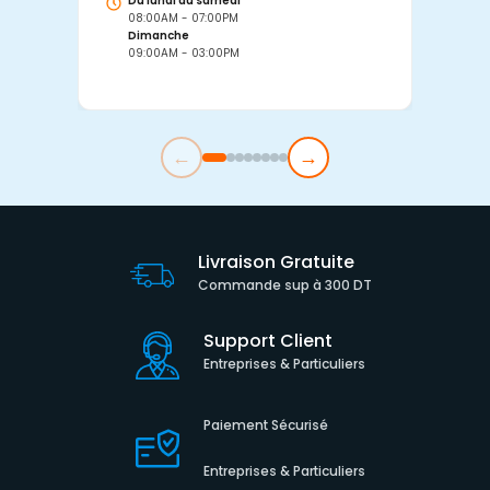
Du lundi au samedi
D
08:00AM - 07:00PM
0
Dimanche
D
09:00AM - 03:00PM
0
←
→
Livraison Gratuite
Commande sup à 300 DT
Support Client
Entreprises & Particuliers
Paiement Sécurisé
Entreprises & Particuliers