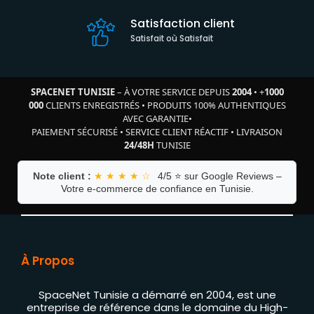
Satisfaction client
Satisfait où Satisfait
SPACENET TUNISIE
– À VOTRE SERVICE DEPUIS
2004
•
+
1000
000
CLIENTS ENREGISTRÉS
•
PRODUITS 100% AUTHENTIQUES
AVEC GARANTIE
•
PAIEMENT SÉCURISÉ
•
SERVICE CLIENT RÉACTIF
•
LIVRAISON
24/48H
TUNISIE
Note client :
★ ★ ★ ★ ☆
4/5 ⭐ sur Google Reviews –
Votre e-commerce de confiance en Tunisie.
À Propos
SpaceNet Tunisie a démarré en 2004, est une
entreprise de référence dans le domaine du High-