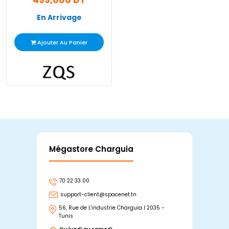
499,000 DT
En Arrivage
Ajouter Au Panier
Mégastore Charguia
Mag
70 22 33 00
7
support-client@spacenet.tn
s
56, Rue de L'industrie Charguia I 2035 -
25
Tunis
Tu