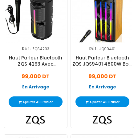
Réf :
Réf :
ZQS4293
JQS9401
Haut Parleur Bluetooth
Haut Parleur Bluetooth
ZQS 4293 Avec
ZQS JQS9401 4800W Bois
Microphone Karaoké
et Noir
99,000 DT
99,000 DT
Noir
En Arrivage
En Arrivage
Ajouter Au Panier
Ajouter Au Panier