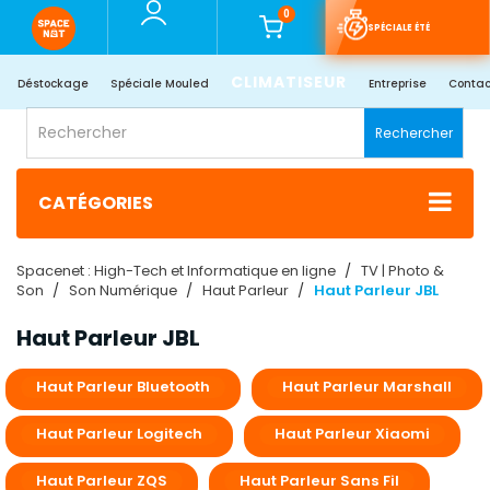
0
SPÉCIALE ÉTÉ
CLIMATISEUR
Déstockage
Spéciale Mouled
Entreprise
Contac
Rechercher
CATÉGORIES
Spacenet : High-Tech et Informatique en ligne
TV | Photo &
Son
Son Numérique
Haut Parleur
Haut Parleur JBL
Haut Parleur JBL
Haut Parleur Bluetooth
Haut Parleur Marshall
Haut Parleur Logitech
Haut Parleur Xiaomi
Haut Parleur ZQS
Haut Parleur Sans Fil