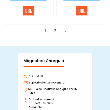
1
2
Mégastore Charguia
Mag
70 22 33 00
7
support-client@spacenet.tn
s
56, Rue de L'industrie Charguia I 2035 -
25
Tunis
Tu
Du lundi au samedi
D
08:00AM - 07:00PM
0
Dimanche
D