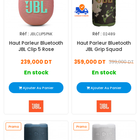
Réf :
Réf :
JBLCLIP5PNK
02489
Exclusivité
Promo
Haut Parleur Bluetooth
Haut Parleur Bluetooth
Web !
JBL Clip 5 Rose
JBL Grip Squad
239,000 DT
359,000 DT
399,000 DT
En stock
En stock
Ajouter Au Panier
Ajouter Au Panier
Promo
Promo