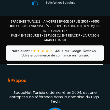
Satisfait où Satisfait
SPACENET TUNISIE
– À VOTRE SERVICE DEPUIS
2004
•
+
1000
000
CLIENTS ENREGISTRÉS
•
PRODUITS 100% AUTHENTIQUES
AVEC GARANTIE
•
PAIEMENT SÉCURISÉ
•
SERVICE CLIENT RÉACTIF
•
LIVRAISON
24/48H
TUNISIE
Note client :
★ ★ ★ ★ ☆
4/5 ⭐ sur Google Reviews –
Votre e-commerce de confiance en Tunisie.
À Propos
SpaceNet Tunisie a démarré en 2004, est une
entreprise de référence dans le domaine du High-
Tech