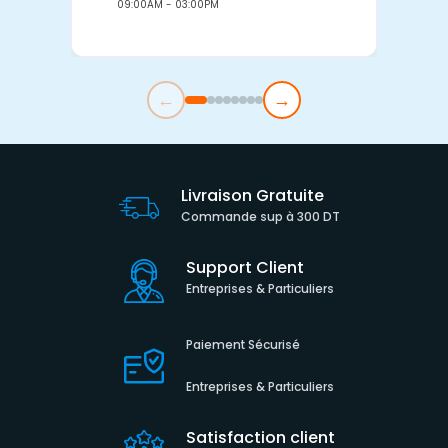
09:00AM - 03:00PM
0
←
→
Livraison Gratuite
Commande sup à 300 DT
Support Client
Entreprises & Particuliers
Paiement Sécurisé
Entreprises & Particuliers
Satisfaction client