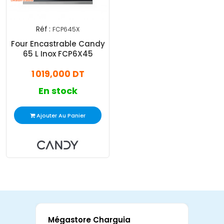
Réf :
FCP645X
Four Encastrable Candy
65 L Inox FCP6X45
1 019,000 DT
En stock
Ajouter Au Panier
Mégastore Charguia
Mag