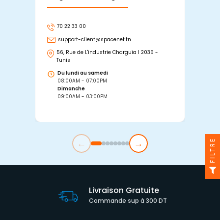
70 22 33 00
7
support-client@spacenet.tn
s
56, Rue de L'industrie Charguia I 2035 -
25
Tunis
Tu
Du lundi au samedi
D
08:00AM - 07:00PM
0
Dimanche
D
09:00AM - 03:00PM
0
←
→
FILTRE
Livraison Gratuite
Commande sup à 300 DT