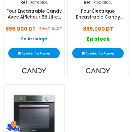
Réf :
Réf :
FCT605XL
FIDCX605L
Four Encastrable Candy
Four Électrique
Avec Afficheur 65 Litres
Encastrable Candy
Noir (FCT605XL)
FIDCX605L 65 Litres Inox
899,000 DT
899,000 DT
959,000 DT
En stock
En Arrivage
Ajouter Au Panier
Ajouter Au Panier