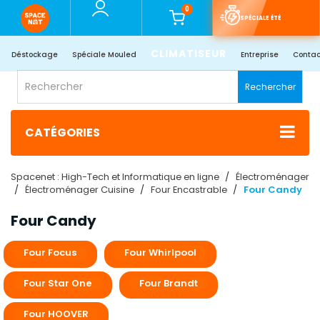
0
SPÉCIALE ÉTÉ
CLIMATISEUR
Déstockage
Spéciale Mouled
Entreprise
Contac
Rechercher
CATÉGORIES
Spacenet : High-Tech et Informatique en ligne
Électroménager
Électroménager Cuisine
Four Encastrable
Four Candy
Four Candy
Four Focus
Four Whirlpool
Four Star One
Four Brandt
Four HOOVER