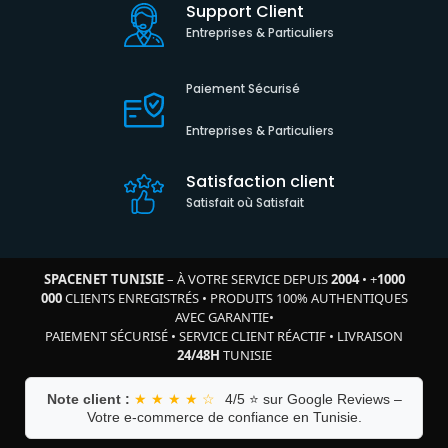
Support Client
Entreprises & Particuliers
Paiement Sécurisé
Entreprises & Particuliers
Satisfaction client
Satisfait où Satisfait
SPACENET TUNISIE
– À VOTRE SERVICE DEPUIS
2004
•
+
1000
000
CLIENTS ENREGISTRÉS
•
PRODUITS 100% AUTHENTIQUES
AVEC GARANTIE
•
PAIEMENT SÉCURISÉ
•
SERVICE CLIENT RÉACTIF
•
LIVRAISON
24/48H
TUNISIE
Note client :
★ ★ ★ ★ ☆
4/5 ⭐ sur Google Reviews –
Votre e-commerce de confiance en Tunisie.