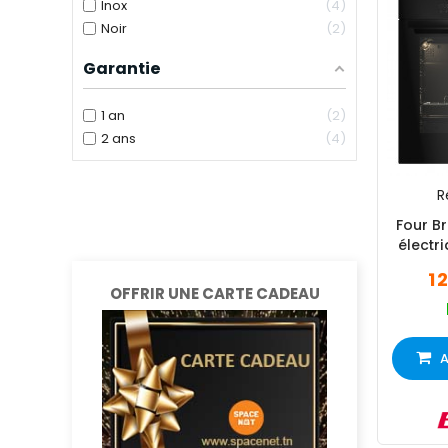
Inox
4
Noir
2
Garantie
1 an
2
2 ans
4
R
Four B
électr
Brand
1 
OFFRIR UNE CARTE CADEAU
A