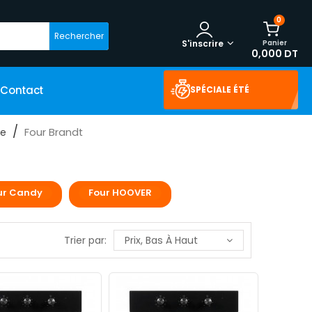
0
Rechercher
Panier
S'inscrire
0,000 DT
Contact
SPÉCIALE ÉTÉ
Four Brandt
le
ur Candy
Four HOOVER
Trier par:
Prix, Bas À Haut