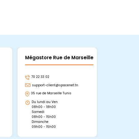
Mégastore Rue de Marseille
Mégastore
70 22 33 02
70 22 33 06
support-client@spacenet.tn
support-clie
35 rue de Marseille Tunis
Avenue Abou 
Hammamet, 
Du lundi au Ven
Du lundi au 
08h00 - 18h00
08h00 - 19h0
Samedi
Dimanche
08h00 - 15h00
09h00 - 15h0
Dimanche
09h00 - 15h00