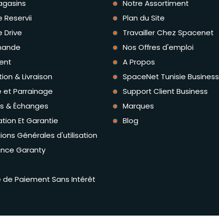
agasins
Notre Assortiment
e Reservii
Plan du Site
e Drive
Travailler Chez Spacenet
ande
Nos Offres d'emploi
ent
A Propos
tion & Livraison
SpaceNet Tunisie Business
té et Parrainage
Support Client Business
rs & Échanges
Marques
tion Et Garantie
Blog
ions Générales d'utilisation
ance Garanty
té de Paiement Sans Intérêt