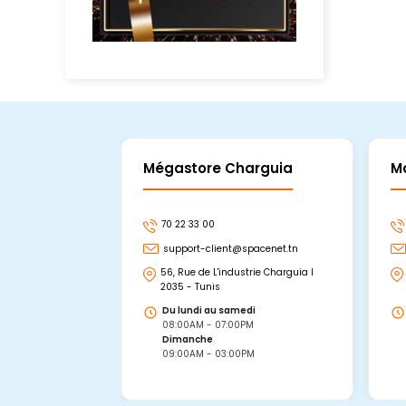
Mégastore Charguia
M
70 22 33 00
support-client@spacenet.tn
56, Rue de L'industrie Charguia I
2035 - Tunis
Du lundi au samedi
08:00AM - 07:00PM
Dimanche
09:00AM - 03:00PM