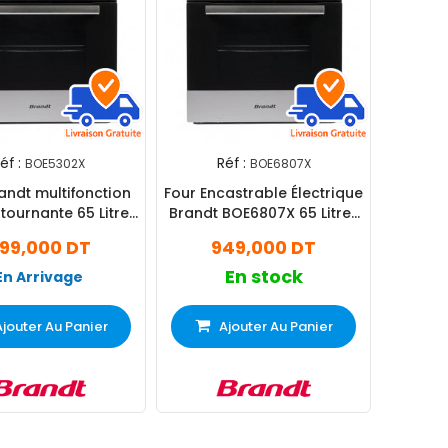
éf :
Réf :
BOE5302X
BOE6807X
andt multifonction
Four Encastrable Électrique
rnante 65 Litres
Brandt BOE6807X 65 Litres
nox BOE5302X
Inox
99,000 DT
949,000 DT
En stock
En Arrivage
Ajouter Au Panier
Ajouter Au Panier