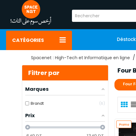
Déstoc
CATÉGORIES
Spacenet : High-Tech et Informatique en ligne
Four 
Filtrer par
Four 
Marques
Brandt
6
Prix
Promo
649
DT
1349
DT