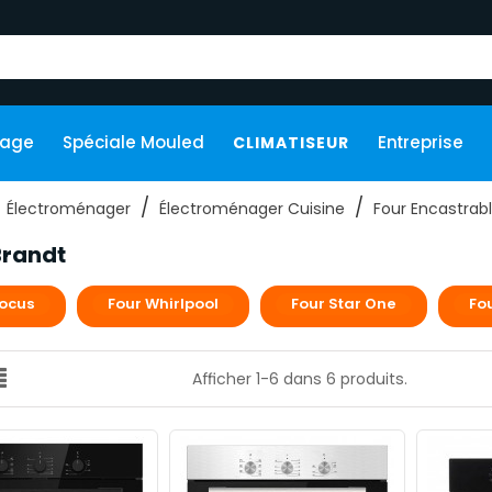
kage
Spéciale Mouled
Entreprise
CLIMATISEUR
Électroménager
Électroménager Cuisine
Four Encastrab
Brandt
Focus
Four Whirlpool
Four Star One
Fo
Afficher 1-6 dans 6 produits.