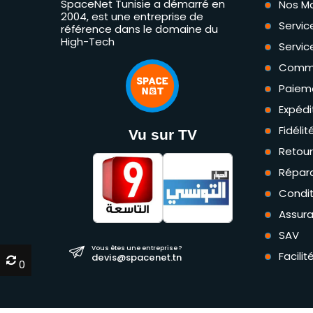
SpaceNet Tunisie a démarré en
Nos M
2004, est une entreprise de
Servic
référence dans le domaine du
High-Tech
Servic
Comm
Paiem
Expédi
Fidéli
Vu sur TV
Retou
Répara
Condit
Assur
SAV
Vous êtes une entreprise ?
Facili
devis@spacenet.tn
0
0