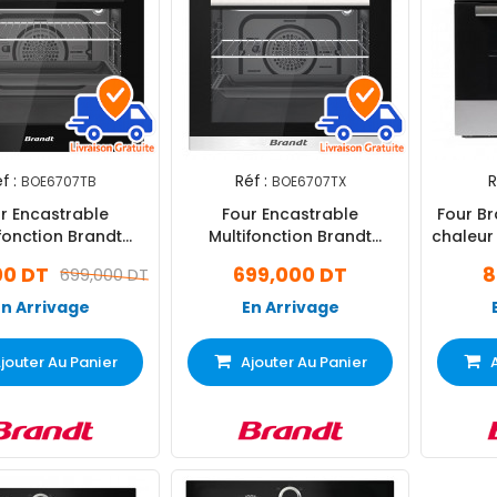
f :
Réf :
R
BOE6707TB
BOE6707TX
r Encastrable
Four Encastrable
Four Br
fonction Brandt
Multifonction Brandt
chaleur tou
707TB 60L Noir
BOE6707TX 60Litres Inox
I
00 DT
699,000 DT
8
699,000 DT
En Arrivage
En Arrivage
jouter Au Panier
Ajouter Au Panier