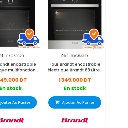
éf :
Réf :
BXC6332B
BXC5332X
randt encastrable
Four Brandt encastrable
ique multifonction
électrique Brandt 68 Litres
t 73 Litres Inox
Inox BXC5332X
249,000 DT
1 349,000 DT
BXC6332B
En stock
En stock
jouter Au Panier
Ajouter Au Panier