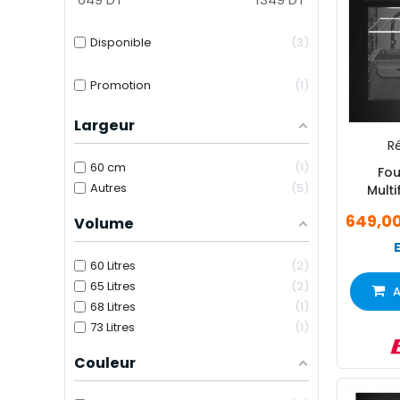
Disponible
3
Promotion
1
Largeur
Ré
60 cm
1
Fou
Autres
5
Multi
BOE6
649,0
Volume
60 Litres
2
65 Litres
2
A
68 Litres
1
73 Litres
1
Couleur