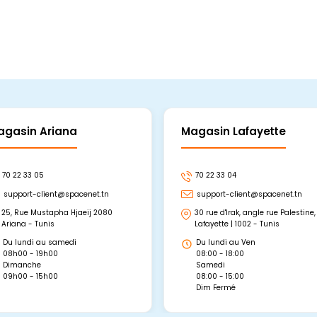
agasin Ariana
Magasin Lafayette
70 22 33 05
70 22 33 04
support-client@spacenet.tn
support-client@spacenet.tn
25, Rue Mustapha Hjaeij 2080
30 rue d'Irak, angle rue Palestine,
Ariana - Tunis
Lafayette | 1002 - Tunis
Du lundi au samedi
Du lundi au Ven
08h00 - 19h00
08:00 - 18:00
Dimanche
Samedi
09h00 - 15h00
08:00 - 15:00
Dim Fermé