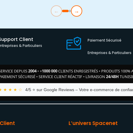
←
→
Support Client
Paiement Sécurisé
Entreprises & Particuliers
Entreprises & Particuliers
SERVICE DEPUIS
2004
•
+
1000 000
CLIENTS ENREGISTRÉS
•
PRODUITS 100% 
PAIEMENT SÉCURISÉ
•
SERVICE CLIENT RÉACTIF
•
LIVRAISON
24/48H
TUNISI
★ ★ ★ ★ ☆
4/5 ⭐ sur Google Reviews – Votre e-commerce de confian
Client
L’univers Spacenet