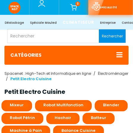
0
SPÉCIALE ÉTÉ
CLIMATISEUR
Déstockage
Spéciale Mouled
Entreprise
Contac
Rechercher
CATÉGORIES
Spacenet : High-Tech et Informatique en ligne
Électroménager
Petit Electro Cuisine
Petit Electro Cuisine
Mixeur
Robot Multifonction
Blender
Robot Pétrin
Hachoir
Batteur
Machine à Pain
Balance Cuisine