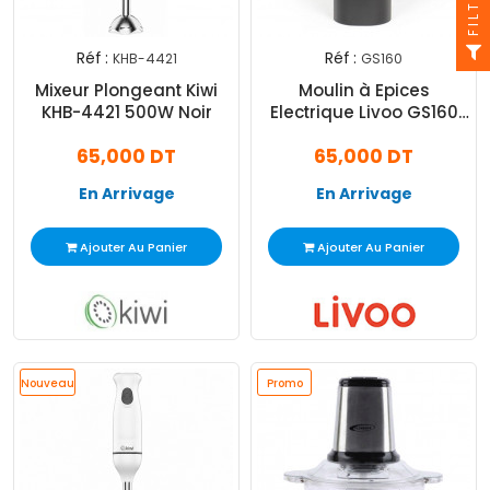
FILTRE
Réf :
Réf :
KHB-4421
GS160
Mixeur Plongeant Kiwi
Moulin à Epices
KHB-4421 500W Noir
Electrique Livoo GS160
Noir
65,000 DT
65,000 DT
En Arrivage
En Arrivage
Ajouter Au Panier
Ajouter Au Panier
Nouveau
Promo