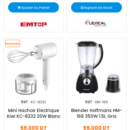
Ajouter Au Panier
Rupture De Stock
Nouveau
Réf :
Réf :
KC-8232
HM-166
Mini Hachoir Electrique
Blender Hoffmans HM-
Kiwi KC-8232 20W Blanc
166 350W 1.5L Gris
59,000 DT
59,000 DT