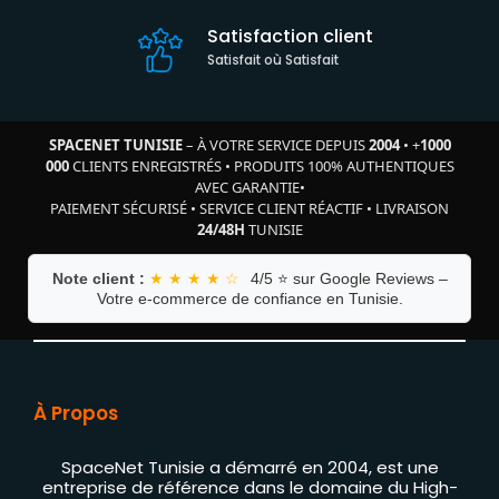
Satisfaction client
Satisfait où Satisfait
SPACENET TUNISIE
– À VOTRE SERVICE DEPUIS
2004
•
+
1000
000
CLIENTS ENREGISTRÉS
•
PRODUITS 100% AUTHENTIQUES
AVEC GARANTIE
•
PAIEMENT SÉCURISÉ
•
SERVICE CLIENT RÉACTIF
•
LIVRAISON
24/48H
TUNISIE
Note client :
★ ★ ★ ★ ☆
4/5 ⭐ sur Google Reviews –
Votre e-commerce de confiance en Tunisie.
À Propos
SpaceNet Tunisie a démarré en 2004, est une
entreprise de référence dans le domaine du High-