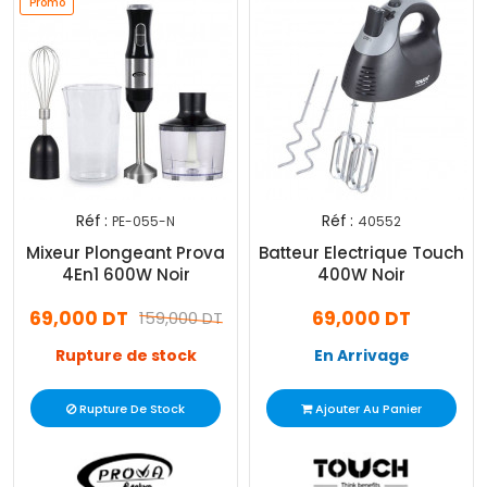
Promo
Réf :
Réf :
PE-055-N
40552
Mixeur Plongeant Prova
Batteur Electrique Touch
4En1 600W Noir
400W Noir
69,000 DT
69,000 DT
159,000 DT
Rupture de stock
En Arrivage
Rupture De Stock
Ajouter Au Panier