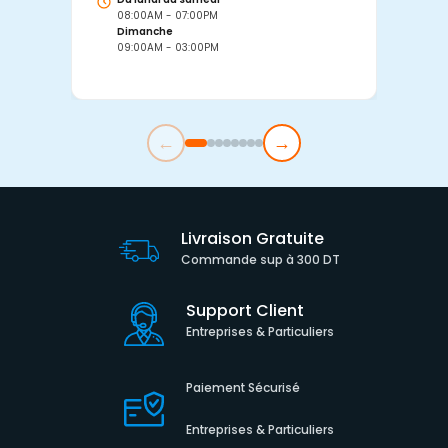
08:00AM - 07:00PM
0
Dimanche
D
09:00AM - 03:00PM
0
←
→
Livraison Gratuite
Commande sup à 300 DT
Support Client
Entreprises & Particuliers
Paiement Sécurisé
Entreprises & Particuliers