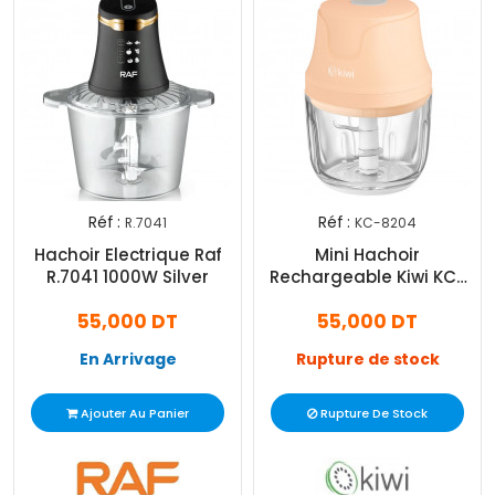
Réf :
Réf :
R.7041
KC-8204
Hachoir Electrique Raf
Mini Hachoir
R.7041 1000W Silver
Rechargeable Kiwi KC-
8204 1500W Crème
55,000 DT
55,000 DT
En Arrivage
Rupture de stock
Ajouter Au Panier
Rupture De Stock