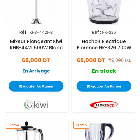
Réf :
Réf :
KHB-4421-B
HK-326
Mixeur Plongeant Kiwi
Hachoir Electrique
KHB-4421 500W Blanc
Florence HK-326 700W
Silver
65,000 DT
65,000 DT
119,000 DT
En stock
En Arrivage
Ajouter Au Panier
Ajouter Au Panier
Promo
Promo