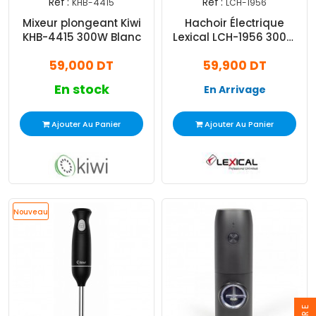
Réf :
Réf :
KHB-4415
LCH-1956
Mixeur plongeant Kiwi
Hachoir Électrique
KHB-4415 300W Blanc
Lexical LCH-1956 300W
2L Noir
59,000 DT
59,900 DT
En stock
En Arrivage
Ajouter Au Panier
Ajouter Au Panier
Nouveau