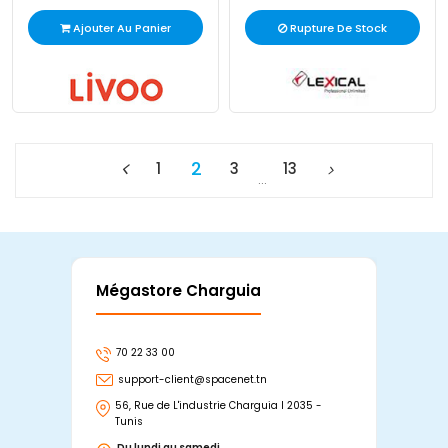
Ajouter Au Panier
Rupture De Stock
2
1
3
13
…
Mégastore Charguia
Mag
70 22 33 00
7
support-client@spacenet.tn
s
56, Rue de L'industrie Charguia I 2035 -
25
Tunis
Tu
Du lundi au samedi
D