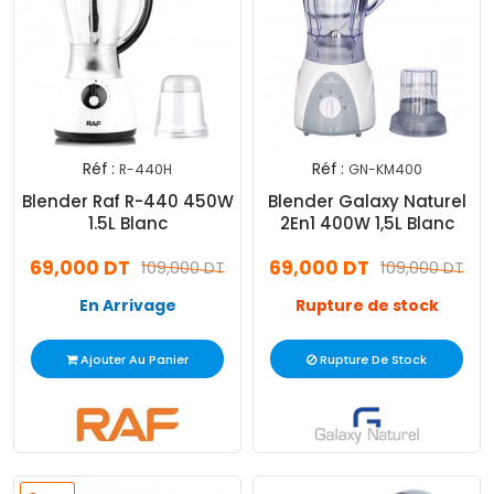
Réf :
Réf :
R-440H
GN-KM400
Blender Raf R-440 450W
Blender Galaxy Naturel
1.5L Blanc
2En1 400W 1,5L Blanc
69,000 DT
69,000 DT
109,000 DT
109,000 DT
En Arrivage
Rupture de stock
Ajouter Au Panier
Rupture De Stock