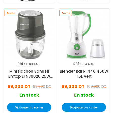
Promo
Promo
Réf :
Réf :
EFN3002U
R-440G
Mini Hachoir Sans Fil
Blender Raf R-440 450W
Emtop EFN3002U 25W
1.5L Vert
Noir
69,000 DT
69,000 DT
89,000 DT
109,000 DT
En stock
En stock
Ajouter Au Panier
Ajouter Au Panier