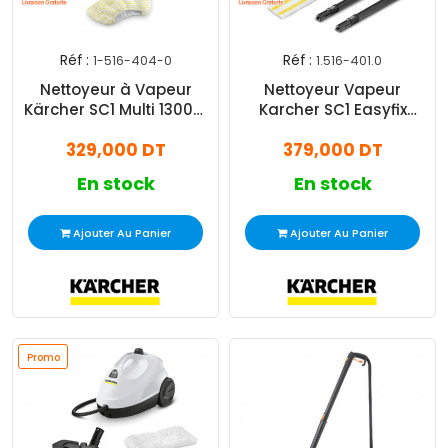
Réf :
Réf :
1-516-404-0
1.516-401.0
Nettoyeur à Vapeur
Nettoyeur Vapeur
Kärcher SC1 Multi 1300W
Karcher SC1 Easyfix
Blanc
1200W Blanc
329,000 DT
379,000 DT
En stock
En stock
Ajouter Au Panier
Ajouter Au Panier
Promo