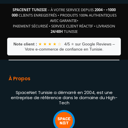
SPACENET TUNISIE
– À VOTRE SERVICE DEPUIS
2004
•
+
1000
000
CLIENTS ENREGISTRÉS
•
PRODUITS 100% AUTHENTIQUES
AVEC GARANTIE
•
PAIEMENT SÉCURISÉ
•
SERVICE CLIENT RÉACTIF
•
LIVRAISON
24/48H
TUNISIE
Note client :
★ ★ ★ ★ ☆
4/5 ⭐ sur Google Reviews –
Votre e-commerce de confiance en Tunisie.
À Propos
SpaceNet Tunisie a démarré en 2004, est une
entreprise de référence dans le domaine du High-
Tech