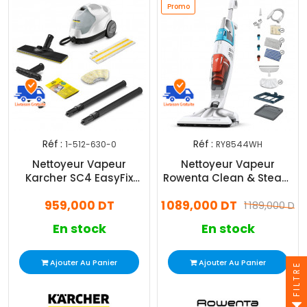
Promo
Réf :
Réf :
1-512-630-0
RY8544WH
Nettoyeur Vapeur
Nettoyeur Vapeur
Karcher SC4 EasyFix
Rowenta Clean & Steam
2000W Blanc
Multi 1700W Blanc
959,000 DT
1 089,000 DT
1 189,000 DT
En stock
En stock
Ajouter Au Panier
Ajouter Au Panier
FILTRE