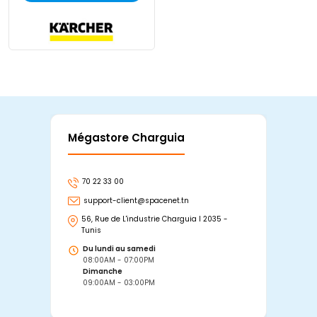
Mégastore Charguia
Mag
70 22 33 00
7
support-client@spacenet.tn
s
56, Rue de L'industrie Charguia I 2035 -
25
Tunis
Tu
Du lundi au samedi
D
08:00AM - 07:00PM
0
Dimanche
D
09:00AM - 03:00PM
0