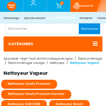
0
SPÉCIALE ÉTÉ
CLIMATISEUR
Déstockage
Spéciale Mouled
Entreprise
Contac
Rechercher
CATÉGORIES
Spacenet : High-Tech et Informatique en ligne
Électroménager
Électroménager Lavage
Nettoyeur
Nettoyeur Vapeur
Nettoyeur Vapeur
Nettoyeur Haute Pression
Nettoyeur Haute Pression Karcher
Nettoyeur KARCHER
Nettoyeur Bosch