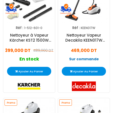
Réf :
Réf :
1-512-601-0
KEEN017W
Nettoyeur à Vapeur
Nettoyeur Vapeur
Kärcher KST2 1500W
Decakila KEEN017W
Blanc
1800W Blanc
399,000 DT
469,000 DT
489,000 DT
En stock
Sur commande
Ajouter Au Panier
Ajouter Au Panier
Promo
Promo