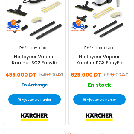
Réf :
Réf :
1.512-600.0
1.513-650.0
Nettoyeur Vapeur
Nettoyeur Vapeur
Karcher SC2 Easyfix
Karcher SC3 EasyFix
1500W Blanc
1900W Blanc
499,000 DT
629,000 DT
549,000 DT
699,000 DT
En stock
En Arrivage
Ajouter Au Panier
Ajouter Au Panier