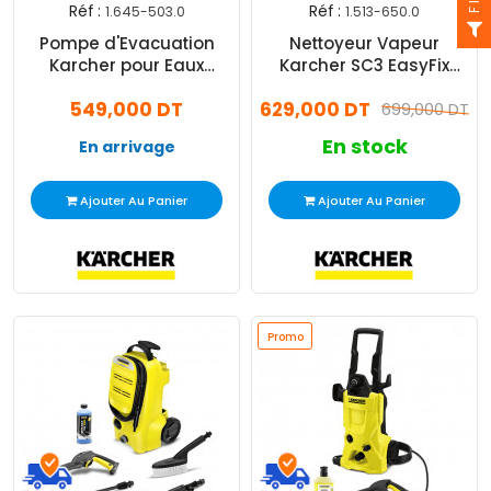
Réf :
Réf :
1.645-503.0
1.513-650.0
Pompe d'Evacuation
Nettoyeur Vapeur
Karcher pour Eaux
Karcher SC3 EasyFix
Chargées SP 5 Dirt
1900W Blanc
549,000 DT
629,000 DT
699,000 DT
En stock
En arrivage
Ajouter Au Panier
Ajouter Au Panier
Promo