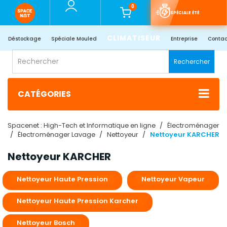
0
SPÉCIALE ÉTÉ
CLIMATISEUR
Déstockage
Spéciale Mouled
Entreprise
Contac
Rechercher
CATÉGORIES
Spacenet : High-Tech et Informatique en ligne
Électroménager
Électroménager Lavage
Nettoyeur
Nettoyeur KARCHER
Nettoyeur KARCHER
Nettoyeur Haute Pression
Nettoyeur Vapeur
Nettoyeur Haute Pression Karcher
Nettoyeur Bosch