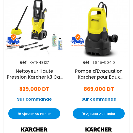
Réf :
Réf :
KATH48127
1.645-504.0
Nettoyeur Haute
Pompe d'Evacuation
Pression Karcher k3 Car
Karcher pour Eaux
And Home 1.601-820.0
Chargées SP 7 Dirt
829,000 DT
869,000 DT
Sur commande
Sur commande
Ajouter Au Panier
Ajouter Au Panier