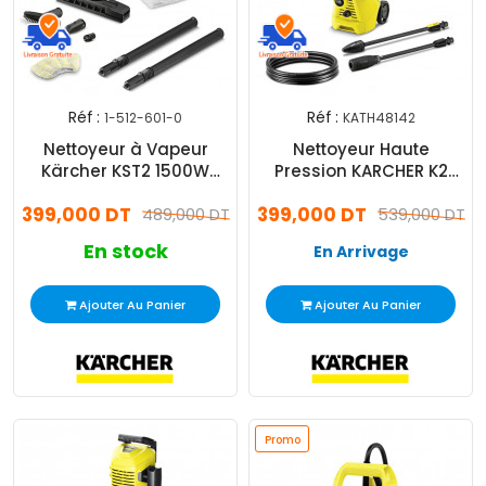
Réf :
Réf :
1-512-601-0
KATH48142
Nettoyeur à Vapeur
Nettoyeur Haute
Kärcher KST2 1500W
Pression KARCHER K2
Blanc
Power Control 1400 W
399,000 DT
399,000 DT
489,000 DT
1.673-600.0
539,000 DT
En stock
En Arrivage
Ajouter Au Panier
Ajouter Au Panier
Promo