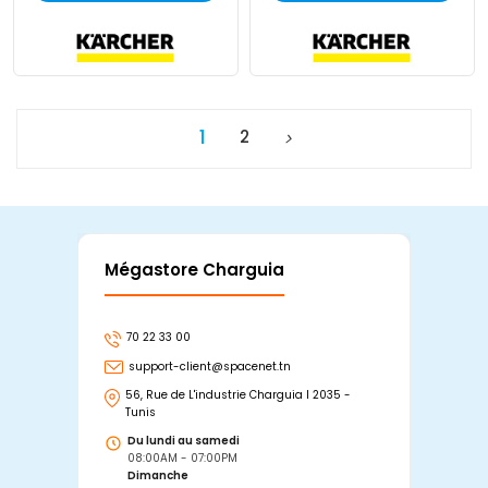
1
2
Mégastore Charguia
Mag
70 22 33 00
7
support-client@spacenet.tn
s
56, Rue de L'industrie Charguia I 2035 -
25
Tunis
Tu
Du lundi au samedi
D
08:00AM - 07:00PM
0
Dimanche
D