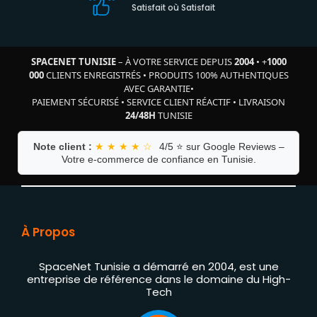
Satisfait où Satisfait
SPACENET TUNISIE
– À VOTRE SERVICE DEPUIS
2004
•
+
1000
000
CLIENTS ENREGISTRÉS
•
PRODUITS 100% AUTHENTIQUES
AVEC GARANTIE
•
PAIEMENT SÉCURISÉ
•
SERVICE CLIENT RÉACTIF
•
LIVRAISON
24/48H
TUNISIE
Note client :
★ ★ ★ ★ ☆
4/5 ⭐ sur Google Reviews –
Votre e-commerce de confiance en Tunisie.
À Propos
SpaceNet Tunisie a démarré en 2004, est une
entreprise de référence dans le domaine du High-
Tech