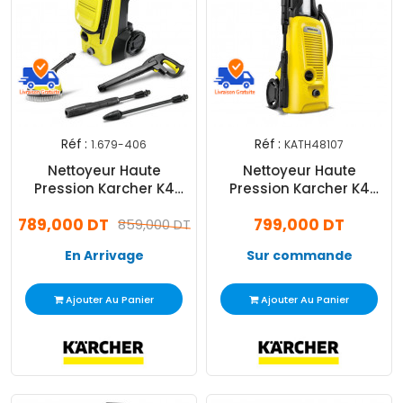
Réf :
Réf :
1.679-406
KATH48107
Nettoyeur Haute
Nettoyeur Haute
Pression Karcher K4
Pression Karcher K4
Compact UM Edition
Universal Edition 1.679-
789,000 DT
799,000 DT
Limited 1.679-406.0
859,000 DT
300.0
En Arrivage
Sur commande
Ajouter Au Panier
Ajouter Au Panier