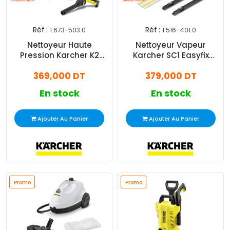
Réf :
Réf :
1.673-503.0
1.516-401.0
Nettoyeur Haute
Nettoyeur Vapeur
Pression Karcher K2
Karcher SC1 Easyfix
Compact Home 1.673-
1200W Blanc
369,000 DT
379,000 DT
503.0
En stock
En stock
Ajouter Au Panier
Ajouter Au Panier
Promo
Promo