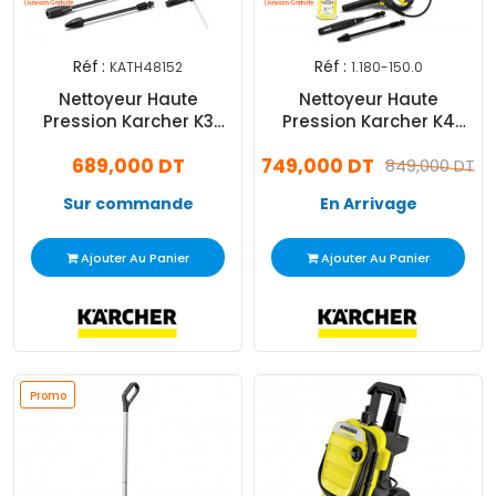
Réf :
Réf :
KATH48152
1.180-150.0
Nettoyeur Haute
Nettoyeur Haute
Pression Karcher K3
Pression Karcher K4
Compact Car 1.676-
1800W Jaune
689,000 DT
749,000 DT
205.0
849,000 DT
Sur commande
En Arrivage
Ajouter Au Panier
Ajouter Au Panier
Promo