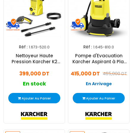
Réf :
Réf :
1.673-520.0
1.645-810.0
Nettoyeur Haute
Pompe d'Evacuation
Pression Karcher K2
Karcher Aspirant à Plat
1400W Jaune
SP 9.000 Flat
399,000 DT
415,000 DT
465,000 DT
En stock
En Arrivage
Ajouter Au Panier
Ajouter Au Panier