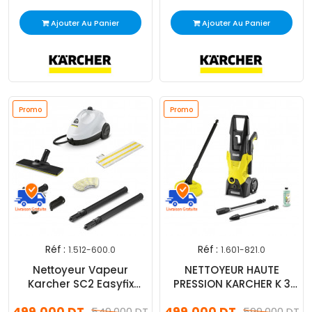
Ajouter Au Panier
Ajouter Au Panier
Promo
Promo
Réf :
Réf :
1.512-600.0
1.601-821.0
Nettoyeur Vapeur
NETTOYEUR HAUTE
Karcher SC2 Easyfix
PRESSION KARCHER K 3
1500W Blanc
HOME 1.601-821.0
549,000 DT
599,000 DT