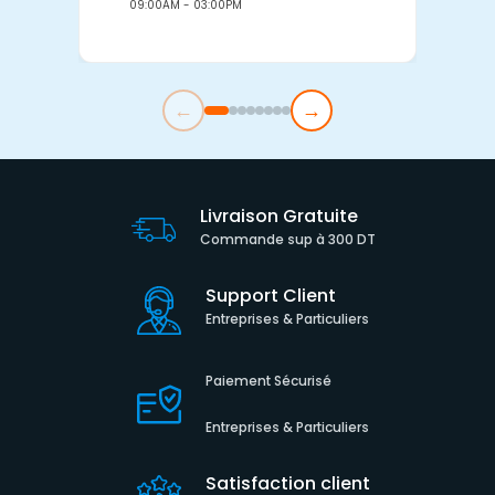
09:00AM - 03:00PM
0
←
→
Livraison Gratuite
Commande sup à 300 DT
Support Client
Entreprises & Particuliers
Paiement Sécurisé
Entreprises & Particuliers
Satisfaction client