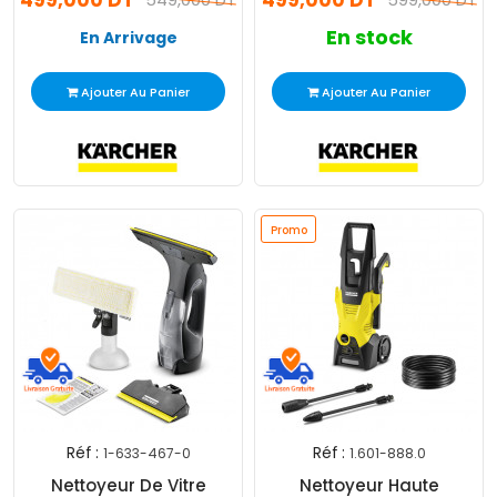
499,000 DT
499,000 DT
En stock
En Arrivage
Ajouter Au Panier
Ajouter Au Panier
Promo
Réf :
Réf :
1-633-467-0
1.601-888.0
Nettoyeur De Vitre
Nettoyeur Haute