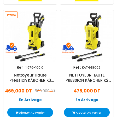
Promo
Réf :
Réf :
1.676-100.0
KATH48002
Nettoyeur Haute
NETTOYEUR HAUTE
Pression KÄRCHER K3
PRESSION KÄRCHER K2
Power Control 1600W
FULL CONTROL 1.673-
469,000 DT
475,000 DT
1.676-100.0
569,000 DT
428.0
En Arrivage
En Arrivage
Ajouter Au Panier
Ajouter Au Panier