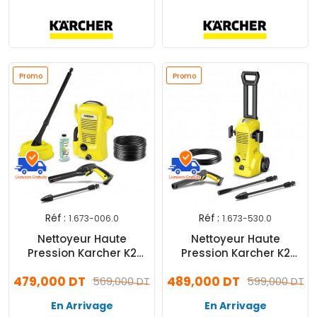
Promo
Promo
Réf :
Réf :
1.673-006.0
1.673-530.0
Nettoyeur Haute
Nettoyeur Haute
Pression Karcher K2
Pression Karcher K2
Universal Edition Home
Premium 1400W Jaune
479,000 DT
489,000 DT
1400W Jaune
569,000 DT
599,000 DT
En Arrivage
En Arrivage