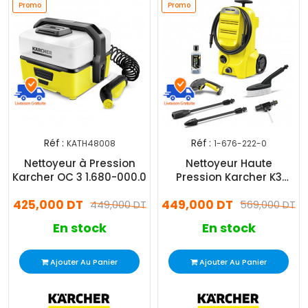
Promo
Promo
Réf :
Réf :
KATH48008
1-676-222-0
Nettoyeur à Pression
Nettoyeur Haute
Karcher OC 3 1.680-000.0
Pression Karcher K3
Classic Car 1600W
425,000 DT
449,000 DT
449,000 DT
Jaune
569,000 DT
En stock
En stock
Ajouter Au Panier
Ajouter Au Panier