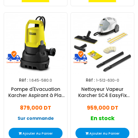
Réf :
Réf :
1.645-580.0
1-512-630-0
Pompe d'Evacuation
Nettoyeur Vapeur
Karcher Aspirant à Plat
Karcher SC4 EasyFix
SP 5 Dual
2000W Blanc
879,000 DT
959,000 DT
En stock
Sur commande
Ajouter Au Panier
Ajouter Au Panier