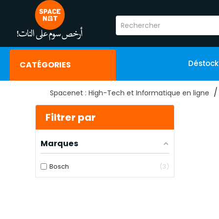
Déstoc
CATÉGORIES
Spacenet : High-Tech et Informatique en ligne
Aspir
Filtrer par
Marques
Aspir
Aspir
Bosch
3
Prix
Aspir
DT
DT