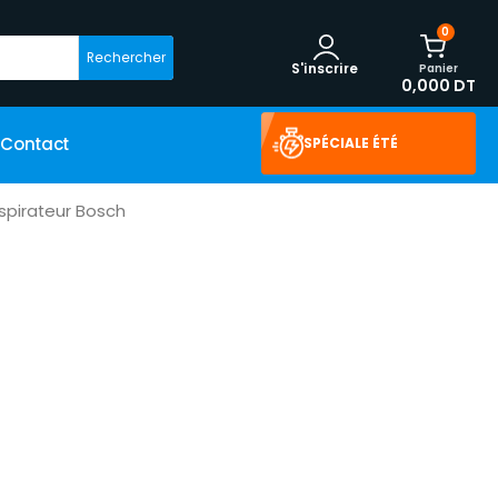
0
Rechercher
Panier
S'inscrire
0,000 DT
Contact
SPÉCIALE ÉTÉ
spirateur Bosch
i
Aspirateur Rowenta
 Hoover
Aspirateur Florence