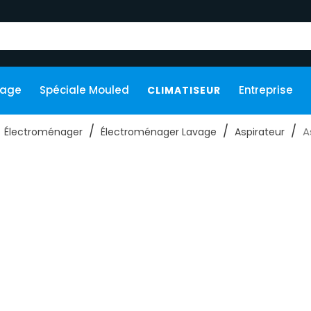
kage
Spéciale Mouled
Entreprise
CLIMATISEUR
A
Électroménager
Électroménager Lavage
Aspirateur
ateur Bosch
ateur Robot
Aspirateur Sans Fil​
Aspirateur Bala
ateur karcher
Aspirateur Samsung
Aspirateur
ateur Xiaomi
Aspirateur Sans Sac