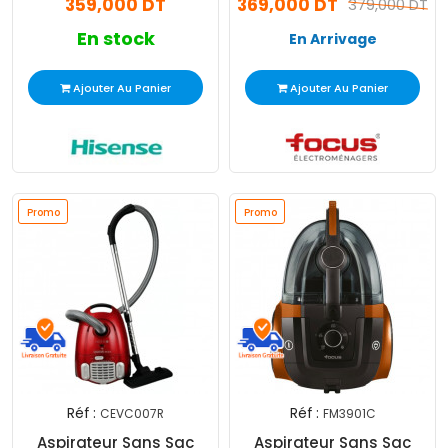
359,000 DT
369,000 DT
379,000 DT
En stock
En Arrivage
Ajouter Au Panier
Ajouter Au Panier
Promo
Promo
Réf :
Réf :
CEVC007R
FM3901C
Aspirateur Sans Sac
Aspirateur Sans Sac