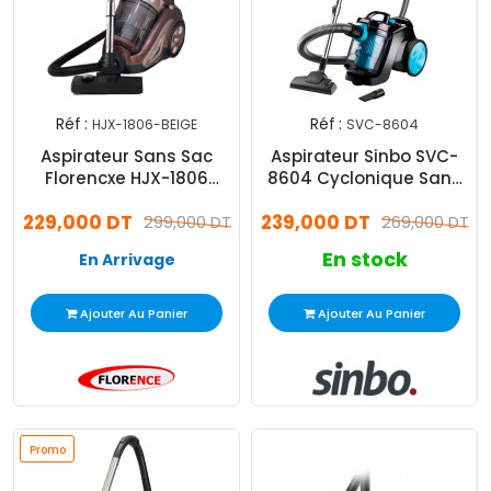
Réf :
Réf :
HJX-1806-BEIGE
SVC-8604
Aspirateur Sans Sac
Aspirateur Sinbo SVC-
Florencxe HJX-1806
8604 Cyclonique Sans
2200W Beige
Sac Noir & Bleu
229,000 DT
239,000 DT
299,000 DT
269,000 DT
En stock
En Arrivage
Ajouter Au Panier
Ajouter Au Panier
Promo