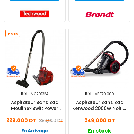
Promo
Réf :
Réf :
MO2913PA
VBP70.000
Aspirateur Sans Sac
Aspirateur Sans Sac
Moulinex Swift Power
Kenwood 2000W Noir &
Cyclonique MO2913PA
Rouge
339,000 DT
349,000 DT
750W Rouge
389,000 DT
En stock
En Arrivage