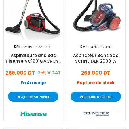
Réf :
Réf :
VC1901GACRCYR
SCHVC2000
Aspirateur Sans Sac
Aspirateur Sans Sac
Hisense VC1901GACRCYR
SCHNEIDER 2000 W
Rouge
Rouge (SCHVC2000)
269,000 DT
269,000 DT
309,000 DT
En Arrivage
Rupture de stock
Ajouter Au Panier
Rupture De Stock