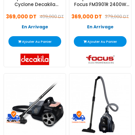
Cyclone Decakila
Focus FM3901R 2400W
CEVC007R 1800W Rouge
Bronze
369,000 DT
369,000 DT
409,000 DT
379,000 DT
En Arrivage
En Arrivage
Ajouter Au Panier
Ajouter Au Panier