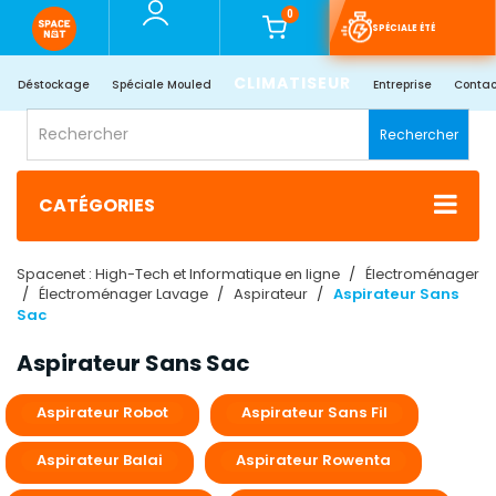
0
SPÉCIALE ÉTÉ
CLIMATISEUR
Déstockage
Spéciale Mouled
Entreprise
Contac
Rechercher
CATÉGORIES
Spacenet : High-Tech et Informatique en ligne
Électroménager
Électroménager Lavage
Aspirateur
Aspirateur Sans
Sac
Aspirateur Sans Sac
Aspirateur Robot
Aspirateur Sans Fil​
Aspirateur Balai
Aspirateur Rowenta