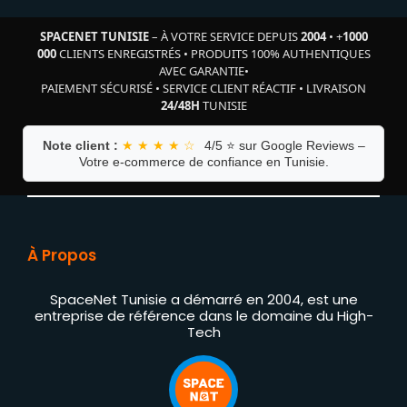
SPACENET TUNISIE
– À VOTRE SERVICE DEPUIS
2004
•
+
1000
000
CLIENTS ENREGISTRÉS
•
PRODUITS 100% AUTHENTIQUES
AVEC GARANTIE
•
PAIEMENT SÉCURISÉ
•
SERVICE CLIENT RÉACTIF
•
LIVRAISON
24/48H
TUNISIE
Note client :
★ ★ ★ ★ ☆
4/5 ⭐ sur Google Reviews –
Votre e-commerce de confiance en Tunisie.
À Propos
SpaceNet Tunisie a démarré en 2004, est une
entreprise de référence dans le domaine du High-
Tech