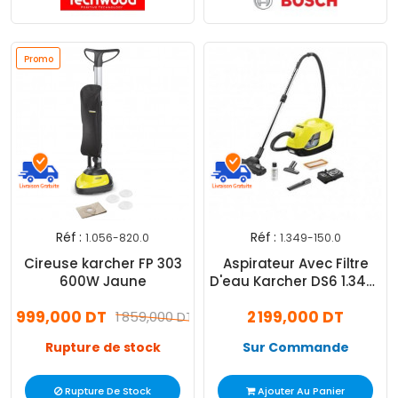
Promo
Réf :
Réf :
1.056-820.0
1.349-150.0
Cireuse karcher FP 303
Aspirateur Avec Filtre
600W Jaune
D'eau Karcher DS6 1.349-
150.0 Jaune
999,000 DT
2 199,000 DT
1 859,000 DT
Rupture de stock
Sur Commande
Rupture De Stock
Ajouter Au Panier