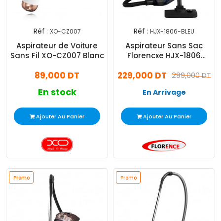
Réf :
Réf :
XO-CZ007
HJX-1806-BLEU
Aspirateur de Voiture
Aspirateur Sans Sac
Sans Fil XO-CZ007 Blanc
Florencxe HJX-1806
2200W Bleu
89,000 DT
229,000 DT
299,000 DT
En stock
En Arrivage
Ajouter Au Panier
Ajouter Au Panier
Promo
Promo