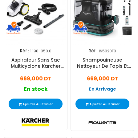
Réf :
Réf :
1.198-050.0
IN5020F0
Aspirateur Sans Sac
Shampouineuse
Multicyclone Karcher
Nettoyeur De Tapis Et
VC3 Plus SEA Blanc
Tissu Rowenta IN5020F0
669,000 DT
669,000 DT
750W Noir
En stock
En Arrivage
Ajouter Au Panier
Ajouter Au Panier