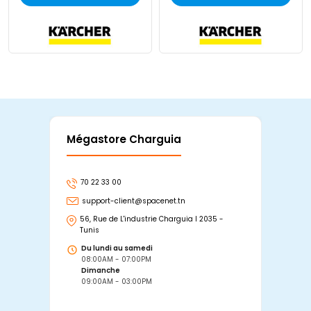
Mégastore Charguia
Mag
70 22 33 00
7
support-client@spacenet.tn
s
56, Rue de L'industrie Charguia I 2035 -
25
Tunis
Tu
Du lundi au samedi
D
08:00AM - 07:00PM
0
Dimanche
D
09:00AM - 03:00PM
0