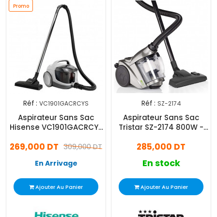
Promo
Réf :
Réf :
VC1901GACRCYS
SZ-2174
Aspirateur Sans Sac
Aspirateur Sans Sac
Hisense VC1901GACRCYS
Tristar SZ-2174 800W -
Silver
Gris
269,000 DT
285,000 DT
309,000 DT
En stock
En Arrivage
Ajouter Au Panier
Ajouter Au Panier