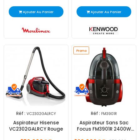
Ajouter Au Panier
Ajouter Au Panier
Promo
Réf :
Réf :
VC2302GALRCY
FM3901R
Aspirateur Hisense
Aspirateur Sans Sac
VC2302GALRCY Rouge
Focus FM3901R 2400W
Rouge