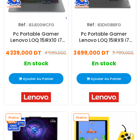
Réf :
Réf :
83JE00WCFG
83DV01BBFG
Pc Portable Gamer
Pc Portable Gamer
Lenovo LOQ 15IRX10 i7
Lenovo LOQ 15IRX9 i7
13Gén 16Go 512Go SSD
13Gén 16Go 512Go SSD
4 339,000 DT
3 699,000 DT
4 599,000 DT
3 789,000 D
En stock
En stock
Ajouter Au Panier
Ajouter Au Panier
Promo
Promo