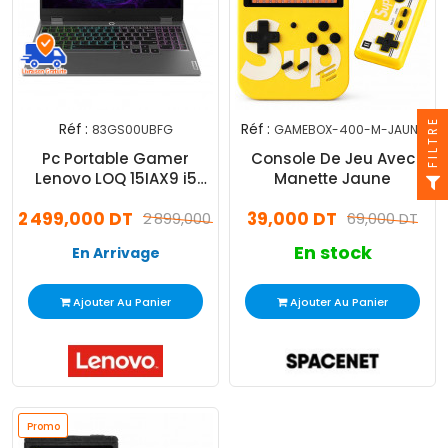
FILTRE
Réf :
Réf :
83GS00UBFG
GAMEBOX-400-M-JAUNE
Pc Portable Gamer
Console De Jeu Avec
Lenovo LOQ 15IAX9 i5
Manette Jaune
12Gén 8Go 512Go SSD
2 499,000 DT
39,000 DT
Windows 11
2 899,000 DT
69,000 DT
En stock
En Arrivage
Ajouter Au Panier
Ajouter Au Panier
Promo