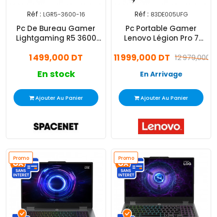
Réf :
Réf :
LGR5-3600-16
83DE005UFG
Pc De Bureau Gamer
Pc Portable Gamer
Lightgaming R5 3600
Lenovo Légion Pro 7
AMD Ryzen 5 16Go 512Go
16IRX9H i9 14Gén 32Go
1 499,000 DT
11 999,000 DT
SSD Noir
1To SSD Windows 11
12 979,000 
En stock
En Arrivage
Ajouter Au Panier
Ajouter Au Panier
Promo
Promo