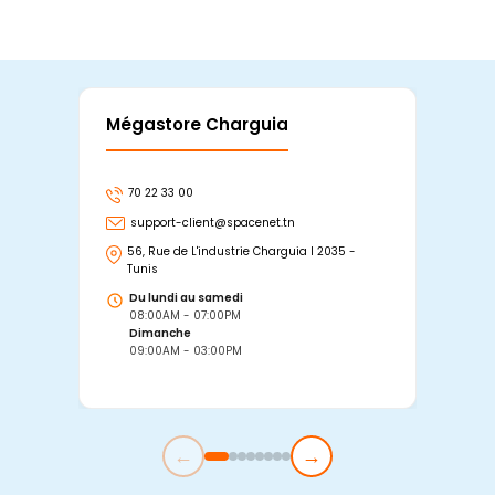
Mégastore Charguia
Mag
70 22 33 00
7
support-client@spacenet.tn
s
56, Rue de L'industrie Charguia I 2035 -
25
Tunis
Tu
Du lundi au samedi
D
08:00AM - 07:00PM
0
Dimanche
D
09:00AM - 03:00PM
0
←
→