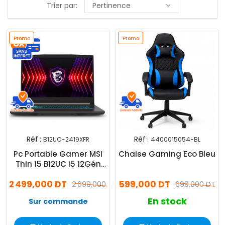
Trier par:
Pertinence
Promo
Promo
Réf :
Réf :
B12UC-2419XFR
4400015054-BL
Pc Portable Gamer MSI
Chaise Gaming Eco Bleu
Thin 15 B12UC i5 12Gén
16Go 512Go SSD
2 499,000 DT
599,000 DT
2 699,000 DT
699,000 DT
En stock
Sur commande