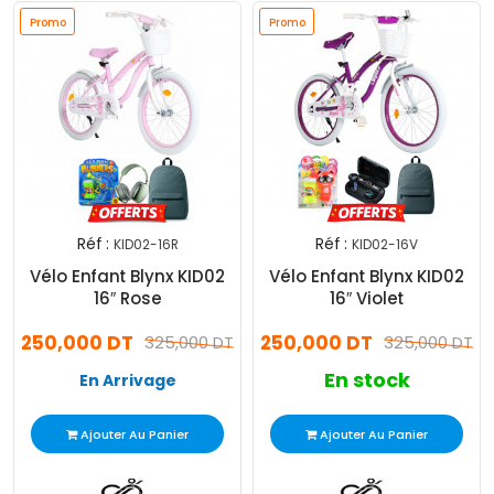
Promo
Promo
Réf :
Réf :
KID02-16R
KID02-16V
Vélo Enfant Blynx KID02
Vélo Enfant Blynx KID02
16″ Rose
16″ Violet
250,000 DT
250,000 DT
325,000 DT
325,000 DT
En stock
En Arrivage
Ajouter Au Panier
Ajouter Au Panier