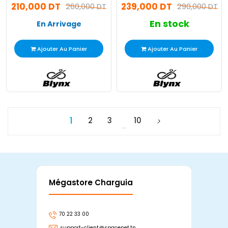
210,000 DT
239,000 DT
260,000 DT
290,000 DT
En stock
En Arrivage
Ajouter Au Panier
Ajouter Au Panier
1
2
3
10
…
Mégastore Charguia
Mag
70 22 33 00
7
support-client@spacenet.tn
s