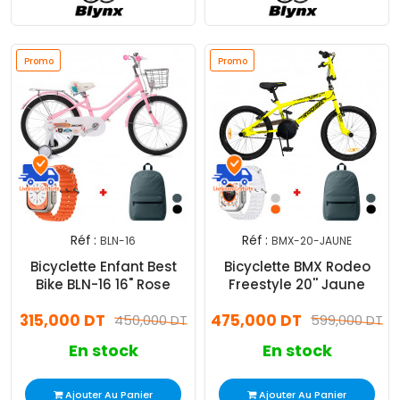
Promo
Promo
Réf :
Réf :
BLN-16
BMX-20-JAUNE
Bicyclette Enfant Best
Bicyclette BMX Rodeo
Bike BLN-16 16" Rose
Freestyle 20'' Jaune
315,000 DT
475,000 DT
450,000 DT
599,000 DT
En stock
En stock
Ajouter Au Panier
Ajouter Au Panier