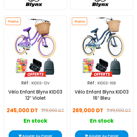
Promo
Promo
Réf :
Réf :
KID03-12V
KID03-16B
Vélo Enfant Blynx KID03
Vélo Enfant Blynx KID03
12″ Violet
16″ Bleu
245,000 DT
269,000 DT
319,000 DT
349,000 DT
En stock
En stock
Ajouter Au Panier
Ajouter Au Panier