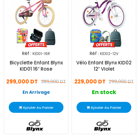
Réf :
Réf :
KID01-16R
KID02-12V
Bicyclette Enfant Blynx
Vélo Enfant Blynx KID02
KID01 16″ Rose
12″ Violet
299,000 DT
229,000 DT
389,000 DT
299,000 DT
En stock
En Arrivage
Ajouter Au Panier
Ajouter Au Panier