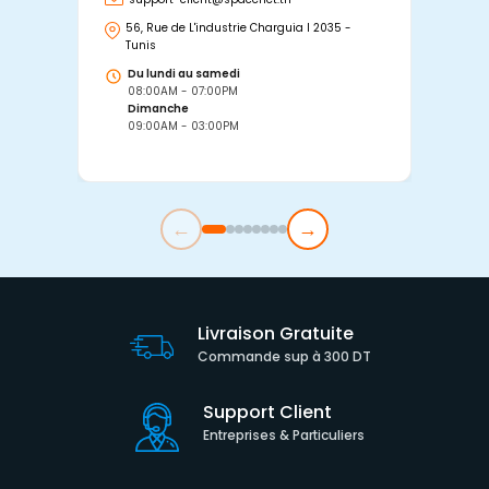
56, Rue de L'industrie Charguia I 2035 -
25
Tunis
Tu
Du lundi au samedi
D
08:00AM - 07:00PM
0
Dimanche
D
09:00AM - 03:00PM
0
←
→
Livraison Gratuite
Commande sup à 300 DT
Support Client
Entreprises & Particuliers