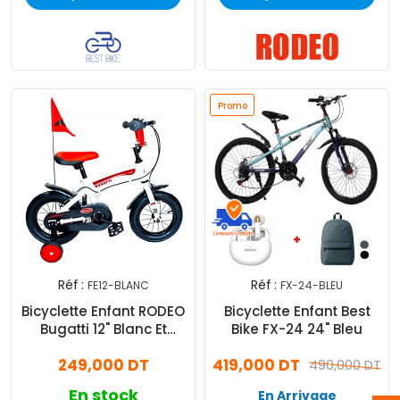
Promo
Réf :
Réf :
FE12-BLANC
FX-24-BLEU
Bicyclette Enfant RODEO
Bicyclette Enfant Best
Bugatti 12" Blanc Et
Bike FX-24 24" Bleu
Rouge
249,000 DT
419,000 DT
490,000 DT
En stock
En Arrivage