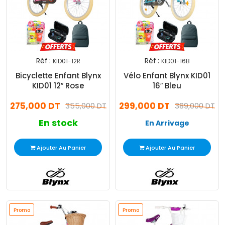
Réf :
Réf :
KID01-12R
KID01-16B
Bicyclette Enfant Blynx
Vélo Enfant Blynx KID01
KID01 12″ Rose
16″ Bleu
275,000 DT
299,000 DT
355,000 DT
389,000 DT
En stock
En Arrivage
Ajouter Au Panier
Ajouter Au Panier
Promo
Promo