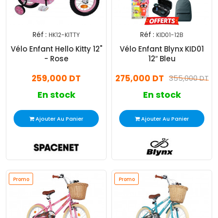
Réf :
Réf :
HK12-KITTY
KID01-12B
Vélo Enfant Hello Kitty 12"
Vélo Enfant Blynx KID01
- Rose
12″ Bleu
259,000 DT
275,000 DT
355,000 DT
En stock
En stock
Ajouter Au Panier
Ajouter Au Panier
Promo
Promo