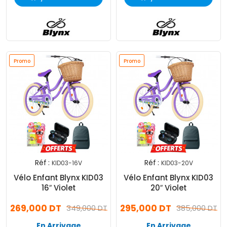
Promo
Promo
Réf :
Réf :
KID03-16V
KID03-20V
Vélo Enfant Blynx KID03
Vélo Enfant Blynx KID03
16″ Violet
20″ Violet
269,000 DT
295,000 DT
349,000 DT
385,000 DT
En Arrivage
En Arrivage