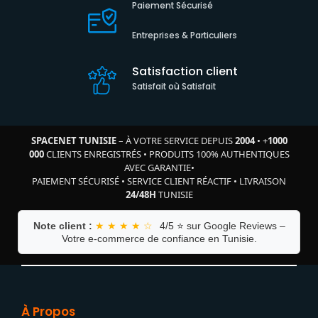
Paiement Sécurisé
Entreprises & Particuliers
Satisfaction client
Satisfait où Satisfait
SPACENET TUNISIE
– À VOTRE SERVICE DEPUIS
2004
•
+
1000
000
CLIENTS ENREGISTRÉS
•
PRODUITS 100% AUTHENTIQUES
AVEC GARANTIE
•
PAIEMENT SÉCURISÉ
•
SERVICE CLIENT RÉACTIF
•
LIVRAISON
24/48H
TUNISIE
Note client :
★ ★ ★ ★ ☆
4/5 ⭐ sur Google Reviews –
Votre e-commerce de confiance en Tunisie.
À Propos