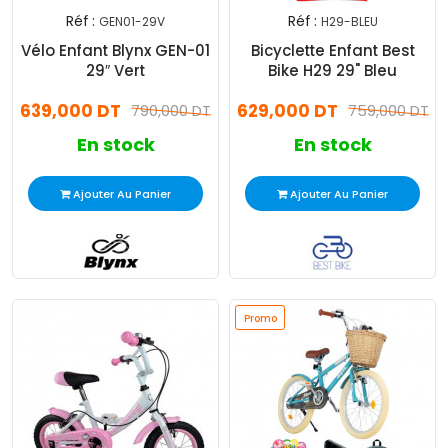
Réf :
Réf :
GEN01-29V
H29-BLEU
Vélo Enfant Blynx GEN-01
Bicyclette Enfant Best
29″ Vert
Bike H29 29" Bleu
639,000 DT
629,000 DT
790,000 DT
759,000 DT
En stock
En stock
Ajouter Au Panier
Ajouter Au Panier
Promo