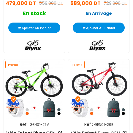
479,000 DT
589,000 DT
559,000 DT
729,000 DT
En stock
En Arrivage
Ajouter Au Panier
Ajouter Au Panier
Promo
Promo
Réf :
Réf :
GEN01-27V
GEN01-29R