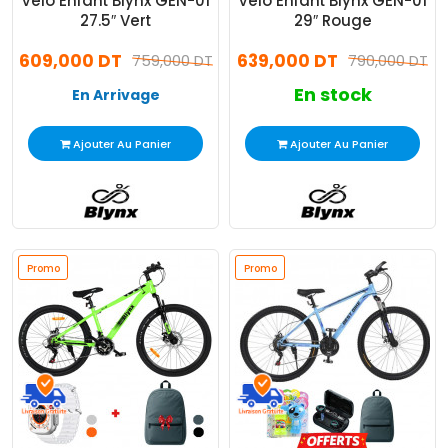
Vélo Enfant Blynx GEN-01
Vélo Enfant Blynx GEN-01
27.5″ Vert
29″ Rouge
609,000 DT
639,000 DT
759,000 DT
790,000 DT
En stock
En Arrivage
Ajouter Au Panier
Ajouter Au Panier
Promo
Promo