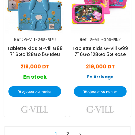
Réf :
Réf :
G-VILL-G88-BLEU
G-VILL-G99-PINK
Tablette Kids G-Vill G88
Tablette Kids G-Vill G99
7" 6Go 128Go 5G Bleu
7" 6Go 128Go 5G Rose
219,000 DT
219,000 DT
En stock
En Arrivage
Ajouter Au Panier
Ajouter Au Panier
1
2