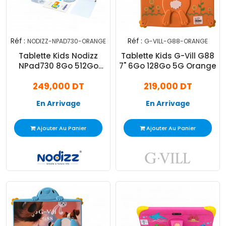
Réf :
Réf :
NODIZZ-NPAD730-ORANGE
G-VILL-G88-ORANGE
Tablette Kids Nodizz
Tablette Kids G-Vill G88
NPad730 8Go 512Go
7" 6Go 128Go 5G Orange
Orange
249,000 DT
219,000 DT
En Arrivage
En Arrivage
Ajouter Au Panier
Ajouter Au Panier