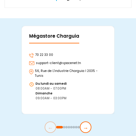
Mégastore Charguia
Mag
70 22 33 00
7
support-client@spacenet.tn
s
56, Rue de L'industrie Charguia I 2035 -
25
Tunis
Tu
Du lundi au samedi
D
08:00AM - 07:00PM
0
Dimanche
D
09:00AM - 03:00PM
0
←
→