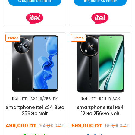
Rupture De Stock
Ajouter Au Panier
Promo
Promo
Réf :
Réf :
ITEL-S24-8/256-BK
ITEL-RS4-BLACK
Smartphone Itel S24 8Go
Smartphone Itel RS4
256Go Noir
12Go 256Go Noir
499,000 DT
599,000 DT
549,000 DT
699,000 DT