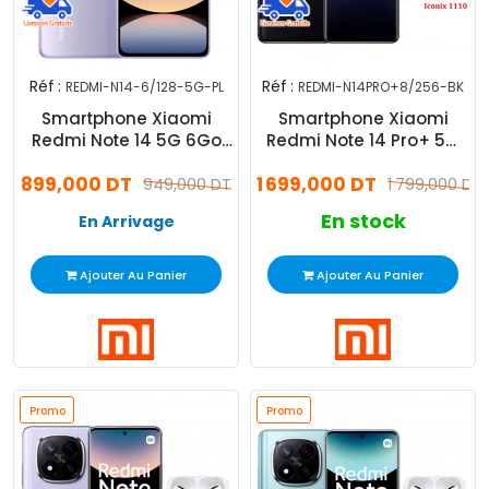
Réf :
Réf :
REDMI-N14-6/128-5G-PL
REDMI-N14PRO+8/256-BK
Smartphone Xiaomi
Smartphone Xiaomi
Redmi Note 14 5G 6Go
Redmi Note 14 Pro+ 5G
128Go Violet
8Go 256Go Noir
899,000 DT
1 699,000 DT
949,000 DT
1 799,000 DT
En stock
En Arrivage
Ajouter Au Panier
Ajouter Au Panier
Promo
Promo