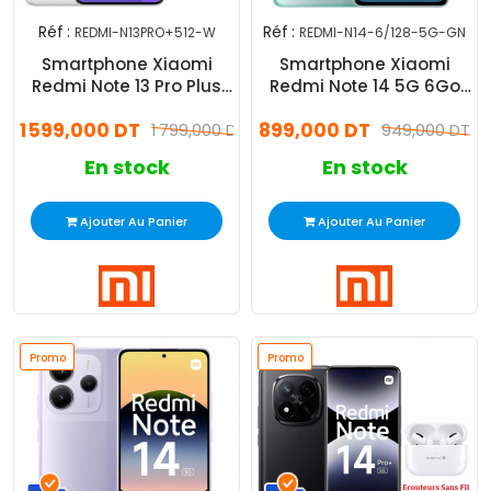
Réf :
Réf :
REDMI-N13PRO+512-W
REDMI-N14-6/128-5G-GN
Smartphone Xiaomi
Smartphone Xiaomi
Redmi Note 13 Pro Plus
Redmi Note 14 5G 6Go
12Go 512Go Blanc
128Go Vert
1 599,000 DT
899,000 DT
1 799,000 DT
949,000 DT
En stock
En stock
Ajouter Au Panier
Ajouter Au Panier
Promo
Promo