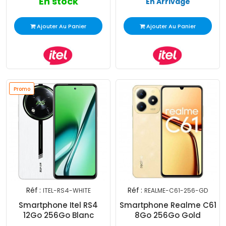
En stock
En Arrivage
Ajouter Au Panier
Ajouter Au Panier
Promo
Réf :
Réf :
ITEL-RS4-WHITE
REALME-C61-256-GD
Smartphone Itel RS4
Smartphone Realme C61
12Go 256Go Blanc
8Go 256Go Gold