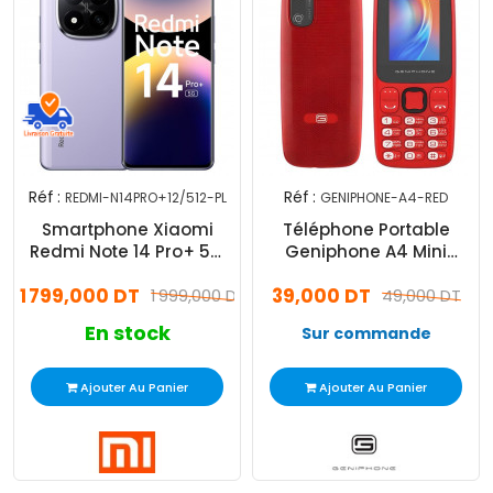
Réf :
Réf :
REDMI-N14PRO+12/512-PL
GENIPHONE-A4-RED
Smartphone Xiaomi
Téléphone Portable
Redmi Note 14 Pro+ 5G
Geniphone A4 Mini
12Go 512Go Violet
Rouge
1 799,000 DT
39,000 DT
1 999,000 DT
49,000 DT
En stock
Sur commande
Ajouter Au Panier
Ajouter Au Panier