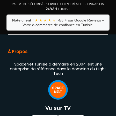
PAIEMENT SÉCURISÉ
•
SERVICE CLIENT RÉACTIF
•
LIVRAISON
24/48H
TUNISIE
Note client :
★ ★ ★ ★ ☆
4/5 ⭐ sur Google Reviews –
Votre e-commerce de confiance en Tunisie.
À Propos
SpaceNet Tunisie a démarré en 2004, est une
entreprise de référence dans le domaine du High-
Tech
Vu sur TV