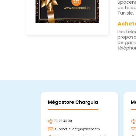
Spacene
de télé
Tunisie.
Achete
Les télé
proposon
de gamm
téléphon
Mégastore Charguia
M
70 22 33 00
support-client@spacenet.tn