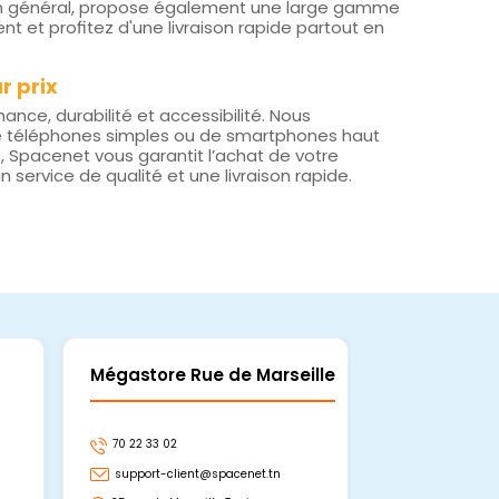
en général, propose également une large gamme
et profitez d'une livraison rapide partout en
r prix
nce, durabilité et accessibilité. Nous
 de téléphones simples ou de smartphones haut
 Spacenet vous garantit l’achat de votre
 service de qualité et une livraison rapide.
Mégastore Rue de Marseille
Mégastore
70 22 33 02
70 22 33 06
support-client@spacenet.tn
support-clie