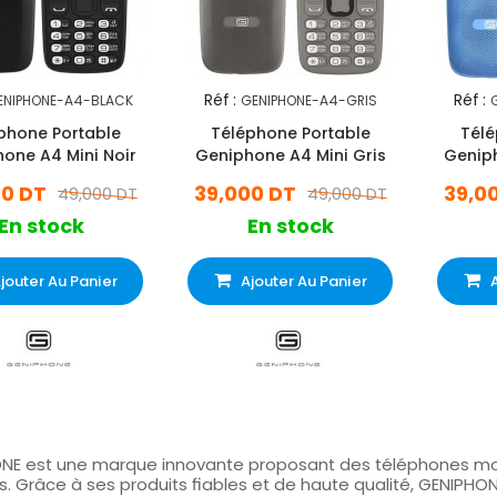
Réf :
Réf :
ENIPHONE-A4-BLACK
GENIPHONE-A4-GRIS
phone Portable
Téléphone Portable
Télé
one A4 Mini Noir
Geniphone A4 Mini Gris
Geniph
00 DT
39,000 DT
39,0
49,000 DT
49,000 DT
En stock
En stock
jouter Au Panier
Ajouter Au Panier
NE est une marque innovante proposant des téléphones mobi
fs. Grâce à ses produits fiables et de haute qualité, GENIPHO