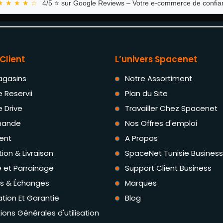
★ ★ ★ ★ ☆
4/5 ⭐ sur Google Reviews – Votre e-commerce de confian
Client
L’univers Spacenet
agasins
Notre Assortiment
e Reservii
Plan du Site
e Drive
Travailler Chez Spacenet
ande
Nos Offres d'emploi
ent
A Propos
tion & Livraison
SpaceNet Tunisie Business
té et Parrainage
Support Client Business
rs & Échanges
Marques
tion Et Garantie
Blog
ions Générales d'utilisation