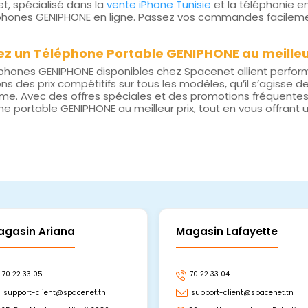
t, spécialisé dans la
vente iPhone Tunisie
et la téléphonie 
phones GENIPHONE en ligne. Passez vos commandes facilement 
z un Téléphone Portable GENIPHONE au meilleu
phones GENIPHONE disponibles chez Spacenet allient performa
s des prix compétitifs sur tous les modèles, qu’il s’agisse
e. Avec des offres spéciales et des promotions fréquentes,
e portable GENIPHONE au meilleur prix, tout en vous offrant un
agasin Ariana
Magasin Lafayette
70 22 33 05
70 22 33 04
support-client@spacenet.tn
support-client@spacenet.tn