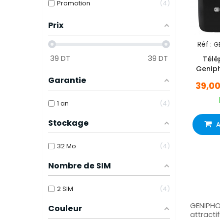
Promotion
4
Prix
Réf :
G
39
DT
39
DT
Télé
Geniph
Garantie
39,0
1 an
4
Stockage
A
32 Mo
4
Nombre de SIM
2 SIM
4
GENIPHO
Couleur
attracti