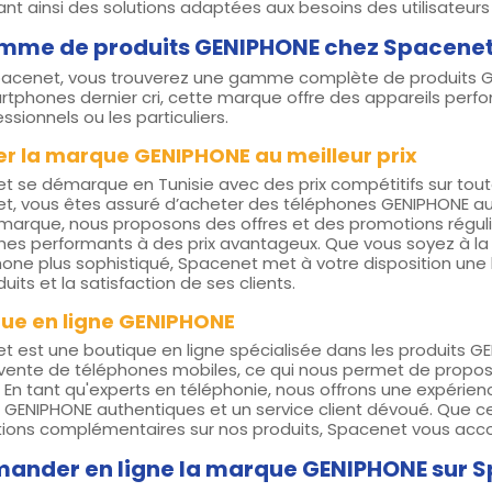
frant ainsi des solutions adaptées aux besoins des utilisateu
mme de produits GENIPHONE chez Spacenet 
acenet, vous trouverez une gamme complète de produits GE
tphones dernier cri, cette marque offre des appareils perfo
essionnels ou les particuliers.
r la marque GENIPHONE au meilleur prix
t se démarque en Tunisie avec des prix compétitifs sur tou
, vous êtes assuré d’acheter des téléphones GENIPHONE au m
 marque, nous proposons des offres et des promotions réguli
nes performants à des prix avantageux. Que vous soyez à la
ne plus sophistiqué, Spacenet met à votre disposition une lar
uits et la satisfaction de ses clients.
que en ligne GENIPHONE
 est une boutique en ligne spécialisée dans les produits GE
 vente de téléphones mobiles, ce qui nous permet de propose
 En tant qu'experts en téléphonie, nous offrons une expérienc
 GENIPHONE authentiques et un service client dévoué. Que ce
tions complémentaires sur nos produits, Spacenet vous a
nder en ligne la marque GENIPHONE sur 