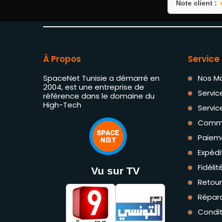
Note client :
À Propos
Service 
SpaceNet Tunisie a démarré en
Nos M
2004, est une entreprise de
Servic
référence dans le domaine du
High-Tech
Servic
Comm
Paiem
Expédi
Fidéli
Vu sur TV
Retou
Répara
Condit