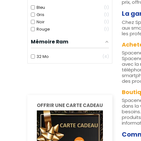
prix, of
Bleu
1
La ga
Gris
1
Noir
1
Chez Sp
aux smar
Rouge
1
les prof
Mémoire Ram
Achete
Spacene
32 Mo
4
Spacenet
avec la
télépho
smartpho
des prod
Bouti
Spacenet
OFFRIR UNE CARTE CADEAU
dans la
besoins.
produits
informa
Comma