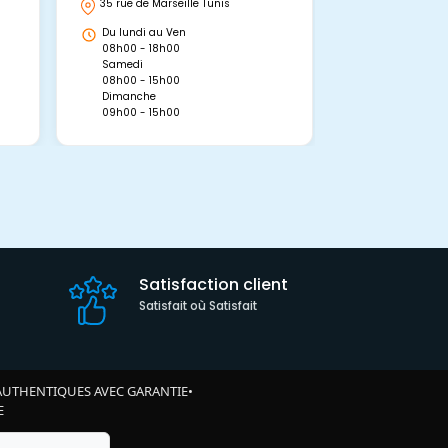
35 rue de Marseille Tunis
Avenue Abou 
Hammamet, 
Du lundi au Ven
Du lundi au 
08h00 - 18h00
08h00 - 19h0
Samedi
Dimanche
08h00 - 15h00
09h00 - 15h0
Dimanche
09h00 - 15h00
Satisfaction client
Satisfait où Satisfait
AUTHENTIQUES AVEC GARANTIE
•
E