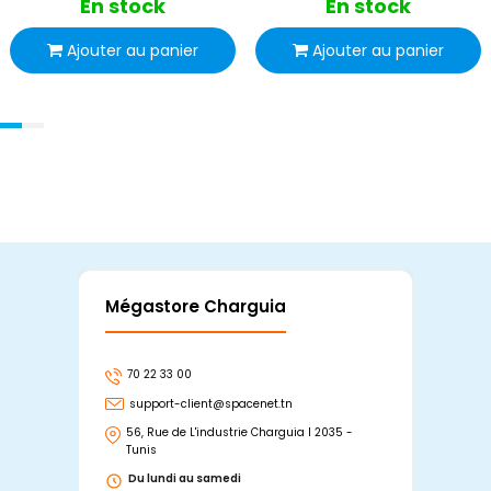
En stock
En stock
Ajouter au panier
Ajouter au panier
Mégastore Charguia
Mag
70 22 33 00
7
support-client@spacenet.tn
s
56, Rue de L'industrie Charguia I 2035 -
25
Tunis
Tu
Du lundi au samedi
D