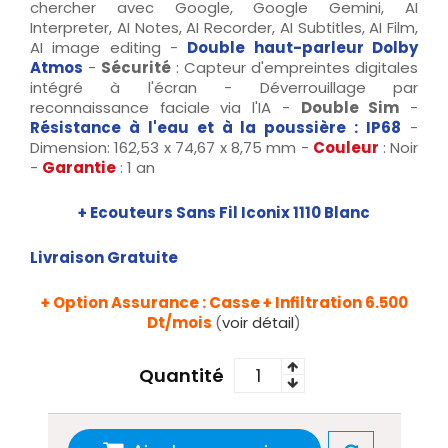
chercher avec Google, Google Gemini, AI
Interpreter, AI Notes, AI Recorder, AI Subtitles, AI Film,
AI image editing
-
Double haut-parleur Dolby
Atmos
-
Sécurité
: Capteur d'empreintes digitales
intégré à l'écran - Déverrouillage par
reconnaissance faciale via l'IA -
Double Sim
-
Résistance à l'eau et à la poussière : IP68
-
Dimension: 162,53 x 74,67 x 8,75 mm -
Couleur
: Noir
-
Garantie
: 1 an
+ Ecouteurs Sans Fil Iconix 1110 Blanc
Livraison Gratuite
+ Option Assurance : Casse + Infiltration 6.500
Dt/mois
(
voir détail
)
Quantité