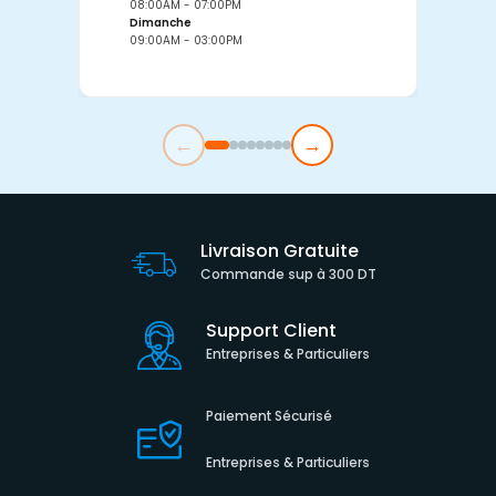
08:00AM - 07:00PM
0
Dimanche
D
09:00AM - 03:00PM
0
←
→
Livraison Gratuite
Commande sup à 300 DT
Support Client
Entreprises & Particuliers
Paiement Sécurisé
Entreprises & Particuliers