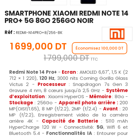
SMARTPHONE XIAOMI REDMI NOTE 14
PRO+ 5G 8GO 256GO NOIR
Réf :
REDMI-N14PRO+8/256-BK
1 699,000 DT
Économisez 100,000 DT
1 799,000 DT
TTC
Redmi Note 14 Pro+
-
Ecran
: AMOLED 6,67", 1,5 K (2
712 × 1 220),
120 Hz
, 3000 nits Corning Gorilla Glass
Victus 2 -
Processeur
: Snapdragon 7s Gen 3
Gravure 4 nm, 8 cœurs jusqu'à 2,5 GHz -
Système
d’exploitation
: Xiaomi HyperOS -
Mémoire
: 8Go -
Stockage
: 256Go -
Appareil photo arrière :
200
MP(OISf/1.65), 8 MP (f/2.2), 2MP (f/2.4) -
Avant
: 20
MP (f/2.2), Enregistrement vidéo de la caméra
arrière 4K -
Capacité de Batterie
:
5110 mAh
HyperCharge 120 W -
Connectivité:
5G
, Wifi 6 et
Bluetooth 5.4
-
Fonctionnalités IA
: Entourer pour