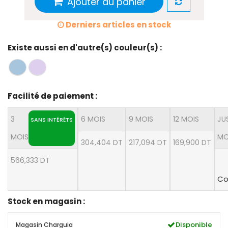
Ajouter au panier
Derniers articles en stock
Existe aussi en d'autre(s) couleur(s) :
Facilité de paiement :
3
6 MOIS
9 MOIS
12 MOIS
JU
SANS INTÉRÊTS
MOIS
MO
304,404 DT
217,094 DT
169,900 DT
566,333 DT
Co
Stock en magasin :
Disponible
Magasin Charguia