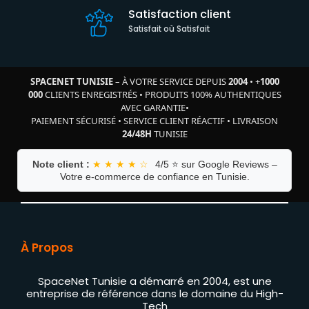
Satisfaction client
Satisfait où Satisfait
SPACENET TUNISIE
– À VOTRE SERVICE DEPUIS
2004
•
+
1000
000
CLIENTS ENREGISTRÉS
•
PRODUITS 100% AUTHENTIQUES
AVEC GARANTIE
•
PAIEMENT SÉCURISÉ
•
SERVICE CLIENT RÉACTIF
•
LIVRAISON
24/48H
TUNISIE
Note client :
★ ★ ★ ★ ☆
4/5 ⭐ sur Google Reviews –
Votre e-commerce de confiance en Tunisie.
À Propos
SpaceNet Tunisie a démarré en 2004, est une
entreprise de référence dans le domaine du High-
Tech