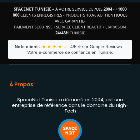
SPACENET TUNISIE
– À VOTRE SERVICE DEPUIS
2004
•
+
1000
000
CLIENTS ENREGISTRÉS
•
PRODUITS 100% AUTHENTIQUES
AVEC GARANTIE
•
PAIEMENT SÉCURISÉ
•
SERVICE CLIENT RÉACTIF
•
LIVRAISON
24/48H
TUNISIE
Note client :
★ ★ ★ ★ ☆
4/5 ⭐ sur Google Reviews –
Votre e-commerce de confiance en Tunisie.
À Propos
SpaceNet Tunisie a démarré en 2004, est une
entreprise de référence dans le domaine du High-
Tech