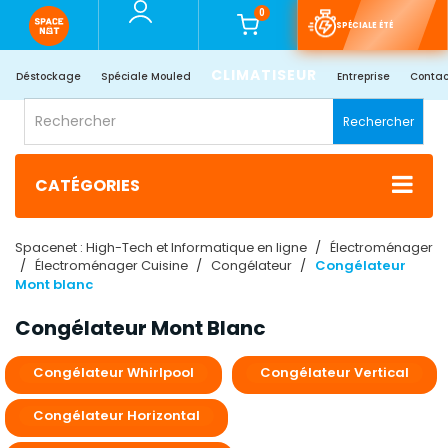
0
SPÉCIALE ÉTÉ
CLIMATISEUR
Déstockage
Spéciale Mouled
Entreprise
Contac
Rechercher
CATÉGORIES
Spacenet : High-Tech et Informatique en ligne
Électroménager
Électroménager Cuisine
Congélateur
Congélateur
Mont blanc
Congélateur Mont Blanc
Congélateur Whirlpool
Congélateur Vertical
Congélateur Horizontal