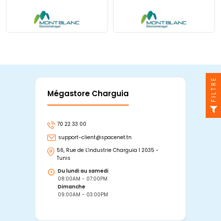
FILTRE
Mégastore Charguia
Mag
70 22 33 00
7
support-client@spacenet.tn
s
56, Rue de L'industrie Charguia I 2035 -
25
Tunis
Tu
Du lundi au samedi
D
08:00AM - 07:00PM
0
Dimanche
D
09:00AM - 03:00PM
0