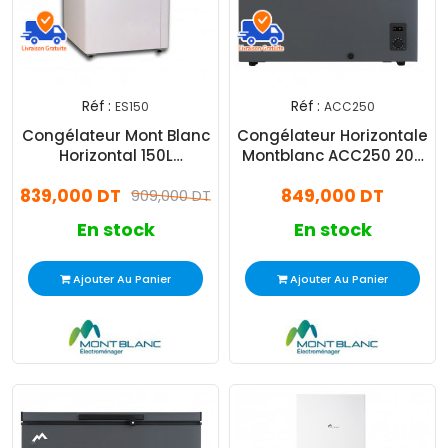
Réf :
Réf :
ES150
ACC250
Congélateur Mont Blanc
Congélateur Horizontale
Horizontal 150L
Montblanc ACC250 200
Blanc(ES150)
Litres Silver
839,000 DT
849,000 DT
909,000 DT
En stock
En stock
Ajouter Au Panier
Ajouter Au Panier