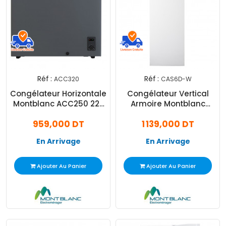
Réf :
Réf :
ACC320
CAS6D-W
Congélateur Horizontale
Congélateur Vertical
Montblanc ACC250 227
Armoire Montblanc
Litres Silver
CAS6D-W 210 Litres
959,000 DT
1 139,000 DT
LessFrost Blanc
En Arrivage
En Arrivage
Ajouter Au Panier
Ajouter Au Panier