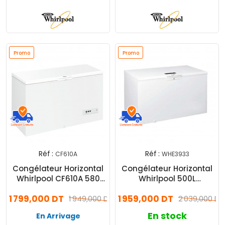
Promo
Promo
Réf :
Réf :
CF610A
WHE3933
Congélateur Horizontal
Congélateur Horizontal
Whirlpool CF610A 580
Whirlpool 500L
Litres Blanc
(Whe3933)
1 799,000 DT
1 959,000 DT
1 949,000 DT
2 039,000 DT
En stock
En Arrivage