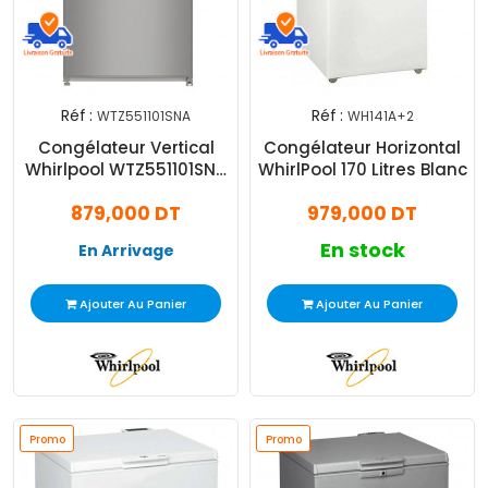
Réf :
Réf :
WTZ551101SNA
WH141A+2
Congélateur Vertical
Congélateur Horizontal
Whirlpool WTZ551101SNA
WhirlPool 170 Litres Blanc
90 Litres Silver
879,000 DT
979,000 DT
En stock
En Arrivage
Ajouter Au Panier
Ajouter Au Panier
Promo
Promo