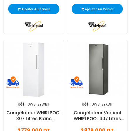
Ajouter Au Panier
Ajouter Au Panier
Réf :
Réf :
UW8F2YWBIF
UW8F2YXBIF
Congélateur WHIRLPOOL
Congélateur Vertical
307 Litres Blanc
WHIRLPOOL 307 Litres
(UW8F2YWBIF)
Inox (UW8F2YXBIF)
2 779,000 DT
2 879,000 DT