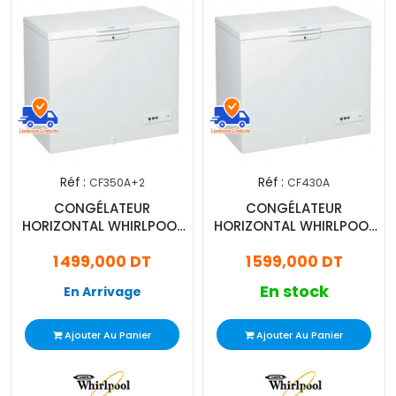
Réf :
Réf :
CF350A+2
CF430A
CONGÉLATEUR
CONGÉLATEUR
HORIZONTAL WHIRLPOOL
HORIZONTAL WHIRLPOOL
400L (CF350A+2)
450L (CF430A)
1 499,000 DT
1 599,000 DT
En stock
En Arrivage
Ajouter Au Panier
Ajouter Au Panier