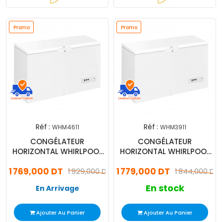
Promo
Promo
Réf :
Réf :
WHM4611
WHM3911
CONGÉLATEUR
CONGÉLATEUR
HORIZONTAL WHIRLPOOL
HORIZONTAL WHIRLPOOL
580L (WHM4611)
500L (WHM3911)
1 769,000 DT
1 779,000 DT
1 929,000 DT
1 844,000 DT
En stock
En Arrivage
Ajouter Au Panier
Ajouter Au Panier