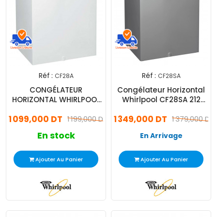
Réf :
Réf :
CF28A
CF28SA
CONGÉLATEUR
Congélateur Horizontal
HORIZONTAL WHIRLPOOL
Whirlpool CF28SA 212
CF28A 220L Blanc
Litres Silver
1 099,000 DT
1 349,000 DT
1 199,000 DT
1 379,000 DT
En stock
En Arrivage
Ajouter Au Panier
Ajouter Au Panier