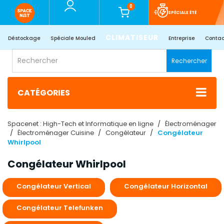
0
SPÉCIALE ÉTÉ
CLIMATISEUR
Déstockage
Spéciale Mouled
Entreprise
Contac
Rechercher
CATÉGORIES
Spacenet : High-Tech et Informatique en ligne
Électroménager
Électroménager Cuisine
Congélateur
Congélateur
Whirlpool
Congélateur Whirlpool
Congélateur Vertical
Congélateur Horizontal
Congélateur Telefunken