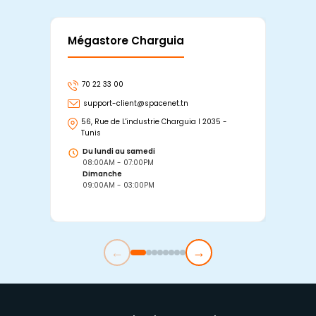
Mégastore Charguia
Mag
70 22 33 00
7
support-client@spacenet.tn
s
56, Rue de L'industrie Charguia I 2035 -
25
Tunis
Tu
Du lundi au samedi
D
08:00AM - 07:00PM
0
Dimanche
D
09:00AM - 03:00PM
0
←
→