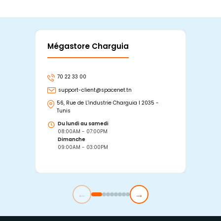
Mégastore Charguia
Mag
70 22 33 00
7
support-client@spacenet.tn
s
56, Rue de L'industrie Charguia I 2035 -
25
Tunis
Tu
Du lundi au samedi
D
08:00AM - 07:00PM
0
Dimanche
D
09:00AM - 03:00PM
0
←
→