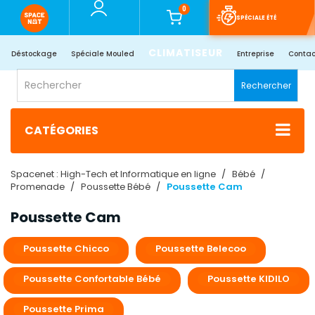
0
SPÉCIALE ÉTÉ
CLIMATISEUR
Déstockage
Spéciale Mouled
Entreprise
Contac
Rechercher
CATÉGORIES
Spacenet : High-Tech et Informatique en ligne
Bébé
Promenade
Poussette Bébé
Poussette Cam
Poussette Cam
Poussette Chicco
Poussette Belecoo
Poussette Confortable Bébé
Poussette KIDILO
Poussette Prima