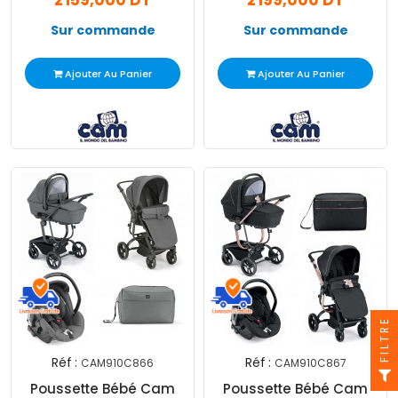
2 159,000 DT
2 199,000 DT
Sur commande
Sur commande
Ajouter Au Panier
Ajouter Au Panier
FILTRE
Réf :
Réf :
CAM910C866
CAM910C867
Poussette Bébé Cam
Poussette Bébé Cam