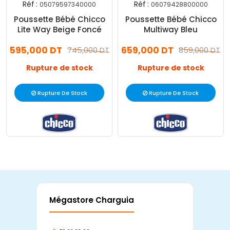
Réf :
Réf :
05079597340000
06079428800000
Poussette Bébé Chicco
Poussette Bébé Chicco
Lite Way Beige Foncé
Multiway Bleu
595,000 DT
659,000 DT
745,000 DT
859,000 DT
Rupture de stock
Rupture de stock
Rupture De Stock
Rupture De Stock
Mégastore Charguia
Mag