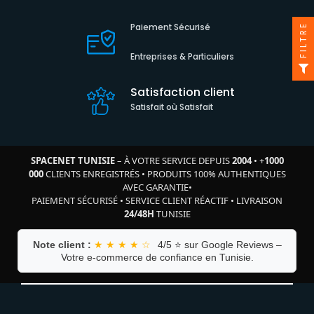
Paiement Sécurisé
FILTRE
Entreprises & Particuliers
Satisfaction client
Satisfait où Satisfait
SPACENET TUNISIE
– À VOTRE SERVICE DEPUIS
2004
•
+
1000
000
CLIENTS ENREGISTRÉS
•
PRODUITS 100% AUTHENTIQUES
AVEC GARANTIE
•
PAIEMENT SÉCURISÉ
•
SERVICE CLIENT RÉACTIF
•
LIVRAISON
24/48H
TUNISIE
Note client :
★ ★ ★ ★ ☆
4/5 ⭐ sur Google Reviews –
Votre e-commerce de confiance en Tunisie.