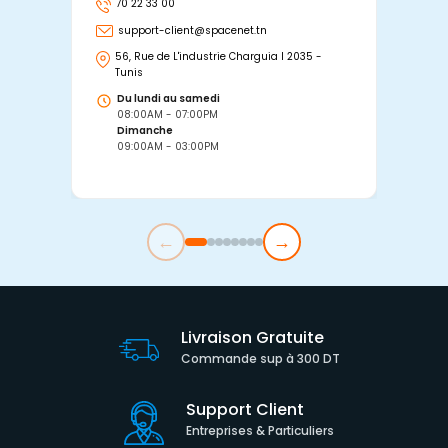
70 22 33 00
7
support-client@spacenet.tn
s
56, Rue de L'industrie Charguia I 2035 -
25
Tunis
Tu
Du lundi au samedi
D
08:00AM - 07:00PM
0
Dimanche
D
09:00AM - 03:00PM
0
←
→
Livraison Gratuite
Commande sup à 300 DT
Support Client
Entreprises & Particuliers