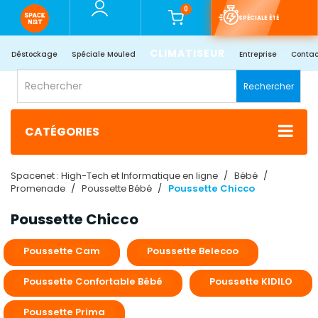
0
SPÉCIALE ÉTÉ
CLIMATISEUR
Déstockage
Spéciale Mouled
Entreprise
Contac
Rechercher
CATÉGORIES
Spacenet : High-Tech et Informatique en ligne
Bébé
Promenade
Poussette Bébé
Poussette Chicco
Poussette Chicco
Poussette Cam
Poussette Belecoo
Poussette Confortable Bébé
Poussette KIDILO
Poussette Prima